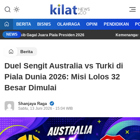
Mencerdaskan Anak Bangsa
KilatNews.co
BERITA
BISNIS
OLAHRAGA
OPINI
PENDIDIKAN
PO
NEWS
i Persib Gagal Juara Piala Presiden 2026
Kemenangan Dramat
Berita
Duel Sengit Australia vs Turki di
Piala Dunia 2026: Misi Lolos 32
Besar Dimulai
Shanjaya Raga
Sabtu, 13 Juni 2026 - 15:04 WIB