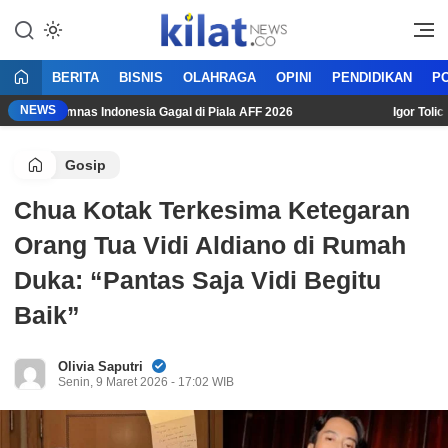
Mencerdaskan Anak Bangsa
KilatNews.co
BERITA
BISNIS
OLAHRAGA
OPINI
PENDIDIKAN
PO
NEWS
Usai Timnas Indonesia Gagal di Piala AFF 2026
Igor Tolic: “K
Gosip
Chua Kotak Terkesima Ketegaran
Orang Tua Vidi Aldiano di Rumah
Duka: “Pantas Saja Vidi Begitu
Baik”
Olivia Saputri
Senin, 9 Maret 2026 - 17:02 WIB