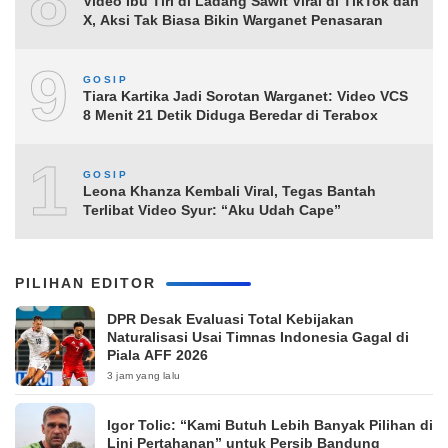
8
Video Ibu Tiri di Ladang Sawit Viral di TikTok dan
X, Aksi Tak Biasa Bikin Warganet Penasaran
9
GOSIP
Tiara Kartika Jadi Sorotan Warganet: Video VCS
8 Menit 21 Detik Diduga Beredar di Terabox
10
GOSIP
Leona Khanza Kembali Viral, Tegas Bantah
Terlibat Video Syur: “Aku Udah Cape”
PILIHAN EDITOR
DPR Desak Evaluasi Total Kebijakan
Naturalisasi Usai Timnas Indonesia Gagal di
Piala AFF 2026
3 jam yang lalu
Igor Tolic: “Kami Butuh Lebih Banyak Pilihan di
Lini Pertahanan” untuk Persib Bandung