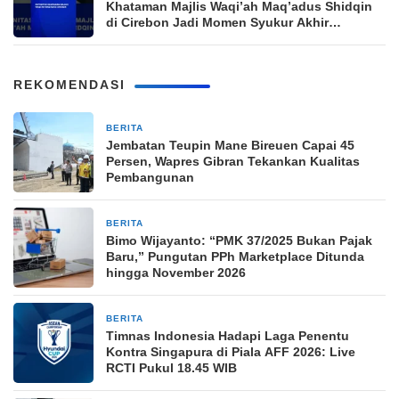
Khataman Majlis Waqi’ah Maq’adus Shidqin
di Cirebon Jadi Momen Syukur Akhir
Ramadan
REKOMENDASI
BERITA
3 jam yang lalu
Jembatan Teupin Mane Bireuen Capai 45
Persen, Wapres Gibran Tekankan Kualitas
Pembangunan
BERITA
5 jam yang lalu
Bimo Wijayanto: “PMK 37/2025 Bukan Pajak
Baru,” Pungutan PPh Marketplace Ditunda
hingga November 2026
BERITA
5 jam yang lalu
Timnas Indonesia Hadapi Laga Penentu
Kontra Singapura di Piala AFF 2026: Live
RCTI Pukul 18.45 WIB