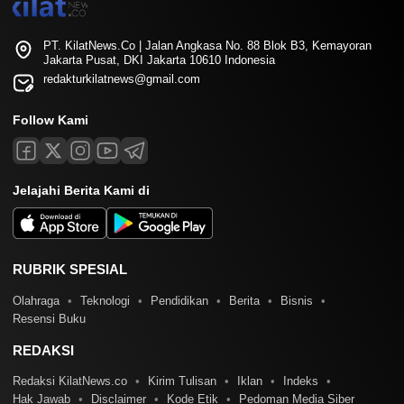
PT. KilatNews.Co | Jalan Angkasa No. 88 Blok B3, Kemayoran
Jakarta Pusat, DKI Jakarta 10610 Indonesia
redakturkilatnews@gmail.com
Follow Kami
Jelajahi Berita Kami di
RUBRIK SPESIAL
Olahraga
Teknologi
Pendidikan
Berita
Bisnis
Resensi Buku
REDAKSI
Redaksi KilatNews.co
Kirim Tulisan
Iklan
Indeks
Hak Jawab
Disclaimer
Kode Etik
Pedoman Media Siber