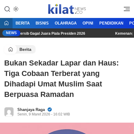
Mencerdaskan Anak Bangsa
KilatNews.co
BERITA
BISNIS
OLAHRAGA
OPINI
PENDIDIKAN
PO
NEWS
eski Persib Gagal Juara Piala Presiden 2026
Kemenangan Dra
Berita
Bukan Sekadar Lapar dan Haus:
Tiga Cobaan Terberat yang
Dihadapi Umat Muslim Saat
Berpuasa Ramadan
Shanjaya Raga
Senin, 9 Maret 2026 - 16:02 WIB