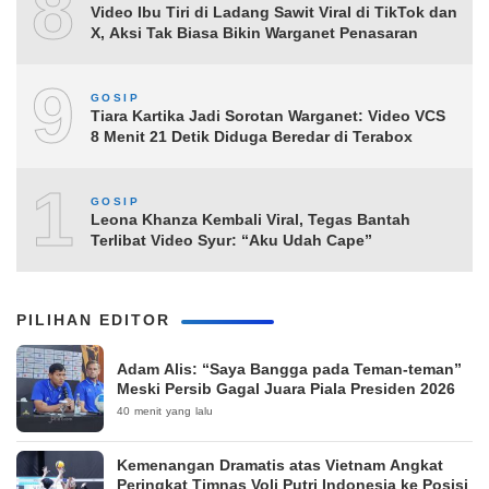
8
Video Ibu Tiri di Ladang Sawit Viral di TikTok dan
X, Aksi Tak Biasa Bikin Warganet Penasaran
9
GOSIP
Tiara Kartika Jadi Sorotan Warganet: Video VCS
8 Menit 21 Detik Diduga Beredar di Terabox
10
GOSIP
Leona Khanza Kembali Viral, Tegas Bantah
Terlibat Video Syur: “Aku Udah Cape”
PILIHAN EDITOR
Adam Alis: “Saya Bangga pada Teman-teman”
Meski Persib Gagal Juara Piala Presiden 2026
40 menit yang lalu
Kemenangan Dramatis atas Vietnam Angkat
Peringkat Timnas Voli Putri Indonesia ke Posisi