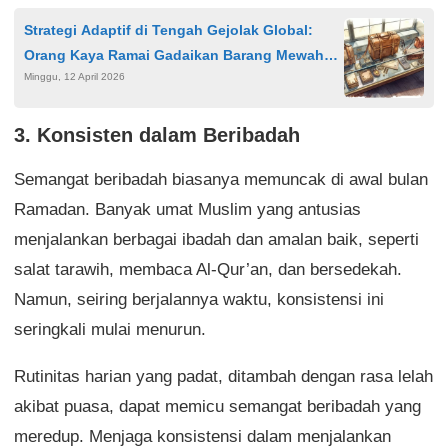
Strategi Adaptif di Tengah Gejolak Global:
Orang Kaya Ramai Gadaikan Barang Mewah
Minggu, 12 April 2026
untuk Likuiditas Cepat dan Jaga Aset
3. Konsisten dalam Beribadah
Semangat beribadah biasanya memuncak di awal bulan
Ramadan. Banyak umat Muslim yang antusias
menjalankan berbagai ibadah dan amalan baik, seperti
salat tarawih, membaca Al-Qur’an, dan bersedekah.
Namun, seiring berjalannya waktu, konsistensi ini
seringkali mulai menurun.
Rutinitas harian yang padat, ditambah dengan rasa lelah
akibat puasa, dapat memicu semangat beribadah yang
meredup. Menjaga konsistensi dalam menjalankan