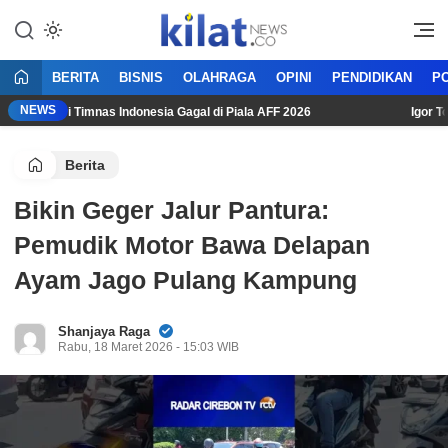
Mencerdaskan Anak Bangsa
KilatNews.co
BERITA
BISNIS
OLAHRAGA
OPINI
PENDIDIKAN
PO
NEWS
asi Usai Timnas Indonesia Gagal di Piala AFF 2026
Igor Tolic
Berita
Bikin Geger Jalur Pantura:
Pemudik Motor Bawa Delapan
Ayam Jago Pulang Kampung
Shanjaya Raga
Rabu, 18 Maret 2026 - 15:03 WIB