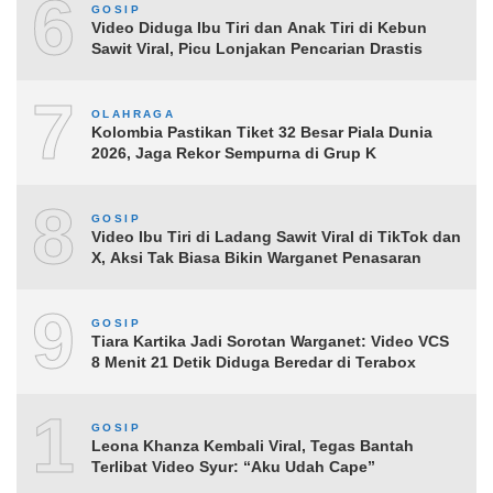
6
GOSIP
Video Diduga Ibu Tiri dan Anak Tiri di Kebun
Sawit Viral, Picu Lonjakan Pencarian Drastis
7
OLAHRAGA
Kolombia Pastikan Tiket 32 Besar Piala Dunia
2026, Jaga Rekor Sempurna di Grup K
8
GOSIP
Video Ibu Tiri di Ladang Sawit Viral di TikTok dan
X, Aksi Tak Biasa Bikin Warganet Penasaran
9
GOSIP
Tiara Kartika Jadi Sorotan Warganet: Video VCS
8 Menit 21 Detik Diduga Beredar di Terabox
10
GOSIP
Leona Khanza Kembali Viral, Tegas Bantah
Terlibat Video Syur: “Aku Udah Cape”