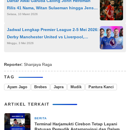
Daftar Awal Garuda Calling John Herdman
Rilis 41 Nama, Witan Sulaeman hingga Jens
Selasa, 10 Maret 2026
Raven Jadi Sorotan
Jadwal Lengkap Premier League 2-5 Mei 2026:
Derby Manchester United vs Liverpool,
Minggu, 3 Mei 2026
Arsenal Pimpin Klasemen
Reporter:
Shanjaya Raga
TAG
Ayam Jago
Brebes
Japra
Mudik
Pantura Kanci
ARTIKEL TERKAIT
BERITA
22 Maret 2026
Terminal Harjamukti Cirebon Tetap Layani
Ratusan Pemudik Antarprovinsi dan Dalam