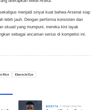
yang diterapkan Mikel Arteta.
 sekaligus menjadi sinyal kuat bahwa Arsenal siap
h lebih jauh. Dengan performa konsisten dan
n skuad yang mumpuni, mereka kini layak
ungkan sebagai ancaman serius di kompetisi ini.
n Rice
Eberechi Eze
2 minggu yang lalu
BERITA