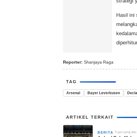
strategi 
Hasil ini
melangka
kedalama
diperhit
Reporter:
Shanjaya Raga
TAG
Arsenal
Bayer Leverkusen
Decla
ARTIKEL TERKAIT
5 jam yang lalu
BERITA