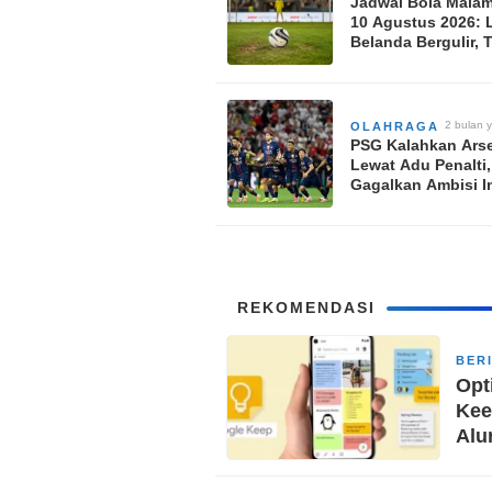
Jadwal Bola Malam 
10 Agustus 2026: 
Belanda Bergulir, 
Inggris Panaskan
Pramusim
2 bulan y
OLAHRAGA
PSG Kalahkan Ars
Lewat Adu Penalti,
Gagalkan Ambisi I
Sapu Bersih Trofi 
Musim Ini
REKOMENDASI
BER
Opt
Kee
Alu