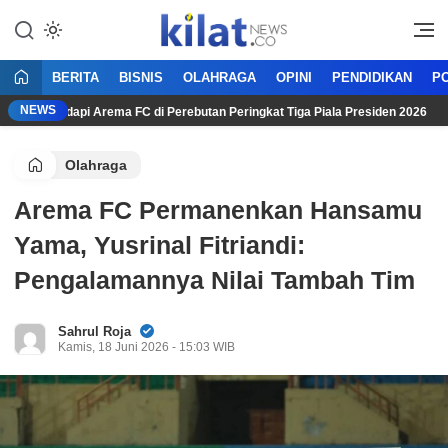
Mencerdaskan Anak Bangsa
KilatNews.co
BERITA
BISNIS
OLAHRAGA
OPINI
PENDIDIKAN
PO
NEWS
arta Hadapi Arema FC di Perebutan Peringkat Tiga Piala Presiden 2026
Olahraga
Arema FC Permanenkan Hansamu
Yama, Yusrinal Fitriandi:
Pengalamannya Nilai Tambah Tim
Sahrul Roja
Kamis, 18 Juni 2026 - 15:03 WIB