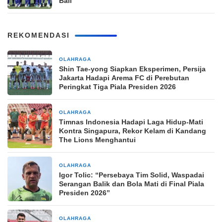
Bali
REKOMENDASI
OLAHRAGA
3 jam yang lalu
Shin Tae-yong Siapkan Eksperimen, Persija
Jakarta Hadapi Arema FC di Perebutan
Peringkat Tiga Piala Presiden 2026
OLAHRAGA
3 jam yang lalu
Timnas Indonesia Hadapi Laga Hidup-Mati
Kontra Singapura, Rekor Kelam di Kandang
The Lions Menghantui
OLAHRAGA
3 jam yang lalu
Igor Tolic: “Persebaya Tim Solid, Waspadai
Serangan Balik dan Bola Mati di Final Piala
Presiden 2026”
OLAHRAGA
6 jam yang lalu