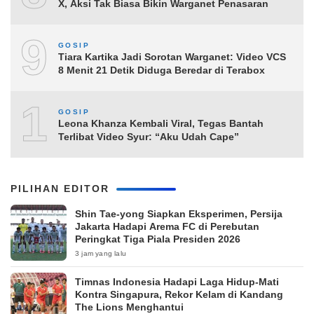
X, Aksi Tak Biasa Bikin Warganet Penasaran
9
GOSIP
Tiara Kartika Jadi Sorotan Warganet: Video VCS
8 Menit 21 Detik Diduga Beredar di Terabox
10
GOSIP
Leona Khanza Kembali Viral, Tegas Bantah
Terlibat Video Syur: “Aku Udah Cape”
PILIHAN EDITOR
Shin Tae-yong Siapkan Eksperimen, Persija
Jakarta Hadapi Arema FC di Perebutan
Peringkat Tiga Piala Presiden 2026
3 jam yang lalu
Timnas Indonesia Hadapi Laga Hidup-Mati
Kontra Singapura, Rekor Kelam di Kandang
The Lions Menghantui