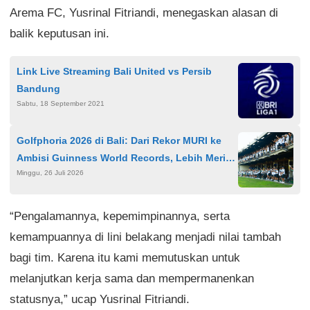
Arema FC, Yusrinal Fitriandi, menegaskan alasan di
balik keputusan ini.
Link Live Streaming Bali United vs Persib
Bandung
Sabtu, 18 September 2021
Golfphoria 2026 di Bali: Dari Rekor MURI ke
Ambisi Guinness World Records, Lebih Meriah
Minggu, 26 Juli 2026
dengan Nuansa Reggae
“Pengalamannya, kepemimpinannya, serta
kemampuannya di lini belakang menjadi nilai tambah
bagi tim. Karena itu kami memutuskan untuk
melanjutkan kerja sama dan mempermanenkan
statusnya,” ucap Yusrinal Fitriandi.