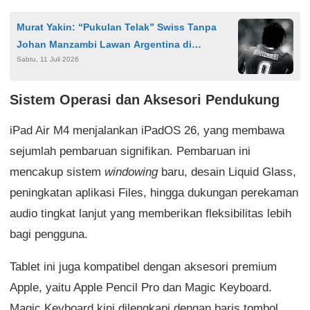
Murat Yakin: “Pukulan Telak” Swiss Tanpa
Johan Manzambi Lawan Argentina di
Sabtu, 11 Juli 2026
Perempat Final Piala Dunia 2026
Sistem Operasi dan Aksesori Pendukung
iPad Air M4 menjalankan iPadOS 26, yang membawa
sejumlah pembaruan signifikan. Pembaruan ini
mencakup sistem
windowing
baru, desain Liquid Glass,
peningkatan aplikasi Files, hingga dukungan perekaman
audio tingkat lanjut yang memberikan fleksibilitas lebih
bagi pengguna.
Tablet ini juga kompatibel dengan aksesori premium
Apple, yaitu Apple Pencil Pro dan Magic Keyboard.
Magic Keyboard kini dilengkapi dengan baris tombol