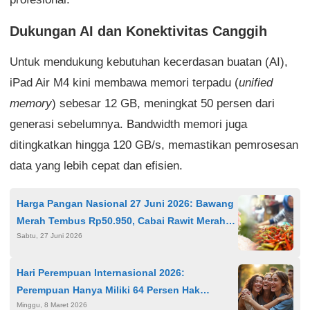
Dukungan AI dan Konektivitas Canggih
Untuk mendukung kebutuhan kecerdasan buatan (AI),
iPad Air M4 kini membawa memori terpadu (
unified
memory
) sebesar 12 GB, meningkat 50 persen dari
generasi sebelumnya. Bandwidth memori juga
ditingkatkan hingga 120 GB/s, memastikan pemrosesan
data yang lebih cepat dan efisien.
Harga Pangan Nasional 27 Juni 2026: Bawang
Merah Tembus Rp50.950, Cabai Rawit Merah
Sabtu, 27 Juni 2026
Rp69.750 per Kg
Hari Perempuan Internasional 2026:
Perempuan Hanya Miliki 64 Persen Hak
Minggu, 8 Maret 2026
Hukum, PBB Serukan Aksi Nyata