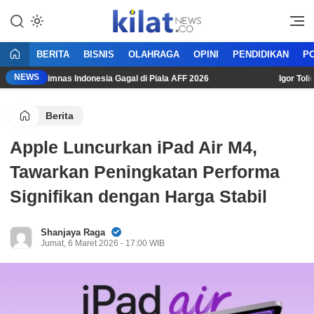
Mencerdaskan Anak Bangsa
KilatNews.co
BERITA
BISNIS
OLAHRAGA
OPINI
PENDIDIKAN
PO
NEWS
i Usai Timnas Indonesia Gagal di Piala AFF 2026
Igor Tolic: “
Berita
Apple Luncurkan iPad Air M4,
Tawarkan Peningkatan Performa
Signifikan dengan Harga Stabil
Shanjaya Raga
Jumat, 6 Maret 2026 - 17:00 WIB