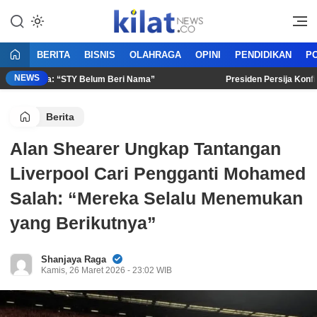
Mencerdaskan Anak Bangsa
KilatNews.co
BERITA
BISNIS
OLAHRAGA
OPINI
PENDIDIKAN
PO
NEWS
 Prapanca: “STY Belum Beri Nama”
Presiden Persija Konfirma
Berita
Alan Shearer Ungkap Tantangan
Liverpool Cari Pengganti Mohamed
Salah: “Mereka Selalu Menemukan
yang Berikutnya”
Shanjaya Raga
Kamis, 26 Maret 2026 - 23:02 WIB