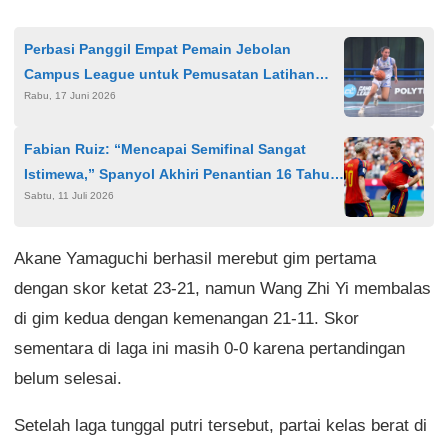
Perbasi Panggil Empat Pemain Jebolan
Campus League untuk Pemusatan Latihan
Rabu, 17 Juni 2026
Timnas Basket Putri Asian Games 2026
Fabian Ruiz: “Mencapai Semifinal Sangat
Istimewa,” Spanyol Akhiri Penantian 16 Tahun
Sabtu, 11 Juli 2026
di Piala Dunia 2026
Akane Yamaguchi berhasil merebut gim pertama
dengan skor ketat 23-21, namun Wang Zhi Yi membalas
di gim kedua dengan kemenangan 21-11. Skor
sementara di laga ini masih 0-0 karena pertandingan
belum selesai.
Setelah laga tunggal putri tersebut, partai kelas berat di