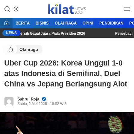
Mencerdaskan Anak Bangsa
KilatNews.co
BERITA
BISNIS
OLAHRAGA
OPINI
PENDIDIKAN
PO
NEWS
eski Persib Gagal Juara Piala Presiden 2026
Persebaya Sura
Olahraga
Uber Cup 2026: Korea Unggul 1-0
atas Indonesia di Semifinal, Duel
China vs Jepang Berlangsung Alot
Sahrul Roja
Sabtu, 2 Mei 2026 - 18:02 WIB