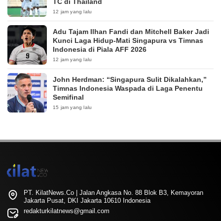
TC di Thailand
12 jam yang lalu
Adu Tajam Ilhan Fandi dan Mitchell Baker Jadi
Kunci Laga Hidup-Mati Singapura vs Timnas
Indonesia di Piala AFF 2026
12 jam yang lalu
John Herdman: “Singapura Sulit Dikalahkan,”
Timnas Indonesia Waspada di Laga Penentu
Semifinal
15 jam yang lalu
PT. KilatNews.Co | Jalan Angkasa No. 88 Blok B3, Kemayoran
Jakarta Pusat, DKI Jakarta 10610 Indonesia
redakturkilatnews@gmail.com