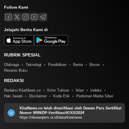
Follow Kami
Jelajahi Berita Kami di
RUBRIK SPESIAL
Olahraga
Teknologi
Pendidikan
Berita
Bisnis
Resensi Buku
REDAKSI
Redaksi KilatNews.co
Kirim Tulisan
Iklan
Indeks
Hak Jawab
Disclaimer
Kode Etik
Pedoman Media Siber
KilatNews.co telah diverifikasi oleh Dewan Pers
Sertifikat
Nomor 9999/DP-Verifikasi/K/XII/2024
https://dewanpers.or.id/data/kilatnews