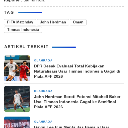
Reporter:
Sahrul Roja
TAG
FIFA Matchday
John Herdman
Oman
Timnas Indonesia
ARTIKEL TERKAIT
OLAHRAGA
6 jam yang lalu
DPR Desak Evaluasi Total Kebijakan
Naturalisasi Usai Timnas Indonesia Gagal di
Piala AFF 2026
OLAHRAGA
6 jam yang lalu
John Herdman Soroti Potensi Mitchell Baker
Usai Timnas Indonesia Gagal ke Semifinal
Piala AFF 2026
OLAHRAGA
12 jam yang lalu
Gavin Lee Puji Mentalitas Pemain Usai