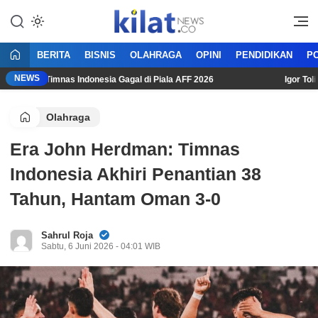
Mencerdaskan Anak Bangsa
KilatNews.co
BERITA
BISNIS
OLAHRAGA
OPINI
PENDIDIKAN
PO
NEWS
i Usai Timnas Indonesia Gagal di Piala AFF 2026
Igor Tolic: 
Olahraga
Era John Herdman: Timnas
Indonesia Akhiri Penantian 38
Tahun, Hantam Oman 3-0
Sahrul Roja
Sabtu, 6 Juni 2026 - 04:01 WIB