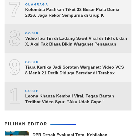
7
OLAHRAGA
Kolombia Pastikan Tiket 32 Besar Piala Dunia
2026, Jaga Rekor Sempurna di Grup K
8
GOSIP
Video Ibu Tiri di Ladang Sawit Viral di TikTok dan
X, Aksi Tak Biasa Bikin Warganet Penasaran
9
GOSIP
Tiara Kartika Jadi Sorotan Warganet: Video VCS
8 Menit 21 Detik Diduga Beredar di Terabox
10
GOSIP
Leona Khanza Kembali Viral, Tegas Bantah
Terlibat Video Syur: “Aku Udah Cape”
PILIHAN EDITOR
DPR Desak Evaluasi Total Kebijakan