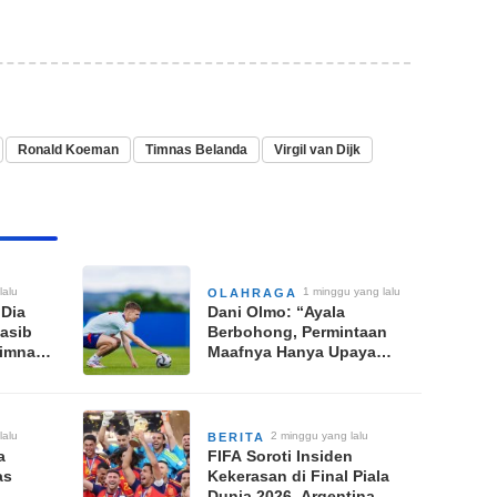
Ronald Koeman
Timnas Belanda
Virgil van Dijk
lalu
1 minggu yang lalu
OLAHRAGA
 Dia
Dani Olmo: “Ayala
Nasib
Berbohong, Permintaan
Timnas
Maafnya Hanya Upaya
gal
Bela Diri”
2026
lalu
2 minggu yang lalu
BERITA
a
FIFA Soroti Insiden
as
Kekerasan di Final Piala
Dunia 2026, Argentina