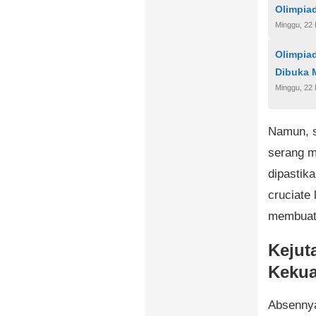
Olimpia
Minggu, 22 
Olimpia
Dibuka 
Minggu, 22 
Namun, s
serang m
dipastik
cruciate 
membuatn
Kejut
Kekua
Absennya