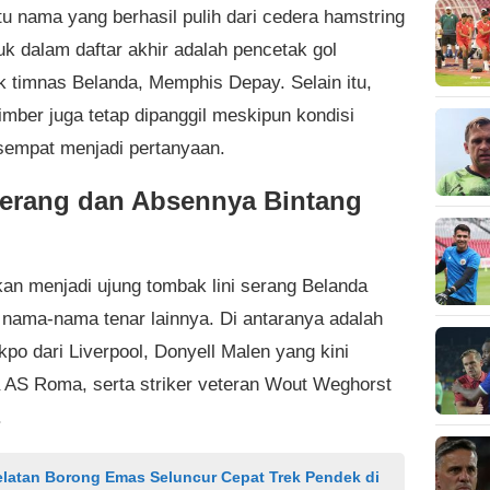
tu nama yang berhasil pulih dari cedera hamstring
k dalam daftar akhir adalah pencetak gol
k timnas Belanda, Memphis Depay. Selain itu,
imber juga tetap dipanggil meskipun kondisi
 sempat menjadi pertanyaan.
Serang dan Absennya Bintang
an menjadi ujung tombak lini serang Belanda
nama-nama tenar lainnya. Di antaranya adalah
po dari Liverpool, Donyell Malen yang kini
AS Roma, serta striker veteran Wout Weghorst
.
elatan Borong Emas Seluncur Cepat Trek Pendek di