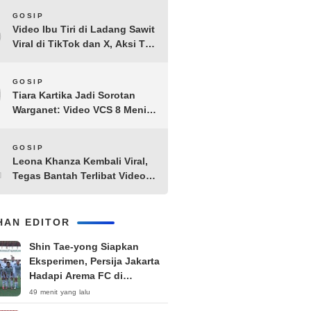
8
GOSIP
Video Ibu Tiri di Ladang Sawit
Viral di TikTok dan X, Aksi Tak
Biasa Bikin Warganet
Penasaran
9
GOSIP
Tiara Kartika Jadi Sorotan
Warganet: Video VCS 8 Menit
21 Detik Diduga Beredar di
Terabox
10
GOSIP
Leona Khanza Kembali Viral,
Tegas Bantah Terlibat Video
Syur: “Aku Udah Cape”
IHAN EDITOR
Shin Tae-yong Siapkan
Eksperimen, Persija Jakarta
Hadapi Arema FC di
Perebutan Peringkat Tiga
49 menit yang lalu
Piala Presiden 2026