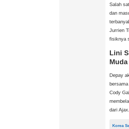
Salah sa
dan masu
terbanya
Jurrien T
fisiknya
Lini 
Muda
Depay ak
bersama 
Cody Gak
membela 
dari Ajax
Korea S