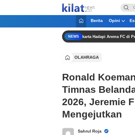
KilatNews.co
Mencerdaskan Anak Bangsa
Berita
Opini
Es
ng Siapkan Eksperimen, Persija Jakarta Hadapi Arema FC di Perebutan 
NEWS
OLAHRAGA
Ronald Koeman
Timnas Belanda
2026, Jeremie 
Mengejutkan
Sahrul Roja