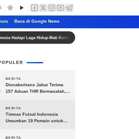
6
uru
Baca di Google News
dapi Laga Hidup-Mati Kontra Singapura, Rekor Kelam di Kandang The L
POPULER
1
BERITA
Disnakertrans Jabar Terima
157 Aduan THR Bermasalah,
Perusahaan Terancam Sanksi
Administratif
2
BERITA
Timnas Futsal Indonesia
Umumkan 19 Pemain untuk
Piala AFF 2026, Kombinasi
Senior-Muda Siap Berlaga
BERITA