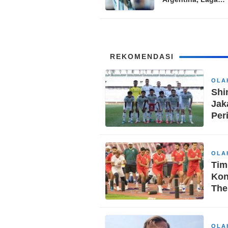
Perpisahan Bersej
Menanti Sang Leg
REKOMENDASI
OLA
Shi
Jak
Per
OLA
Tim
Kon
The
OLA