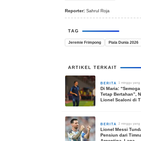
Reporter:
Sahrul Roja
TAG
Jeremie Frimpong
Piala Dunia 2026
ARTIKEL TERKAIT
1 minggu yang 
BERITA
Di Maria: “Semoga
Tetap Bertahan”, 
Lionel Scaloni di 
Argentina Usai Ga
Juara Piala Dunia 
2 minggu yang 
BERITA
Lionel Messi Tund
Pensiun dari Timn
Argentina, Laga