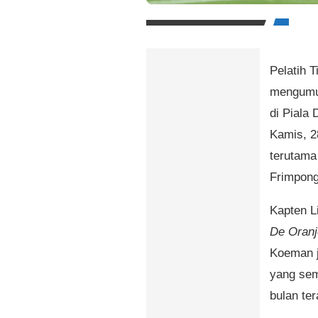
Pelatih 
mengumum
di Piala
Kamis, 2
terutama
Frimpong
Kapten L
De Oranj
Koeman j
yang sem
bulan ter