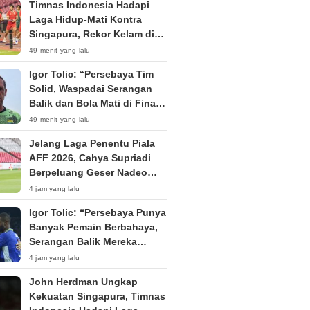
Timnas Indonesia Hadapi
Laga Hidup-Mati Kontra
Singapura, Rekor Kelam di
Kandang The Lions
49 menit yang lalu
Menghantui
Igor Tolic: “Persebaya Tim
Solid, Waspadai Serangan
Balik dan Bola Mati di Final
Piala Presiden 2026”
49 menit yang lalu
Jelang Laga Penentu Piala
AFF 2026, Cahya Supriadi
Berpeluang Geser Nadeo
Argawinata di Bawah Mistar
4 jam yang lalu
Timnas Indonesia
Igor Tolic: “Persebaya Punya
Banyak Pemain Berbahaya,
Serangan Balik Mereka
Sangat Bagus”
4 jam yang lalu
John Herdman Ungkap
Kekuatan Singapura, Timnas