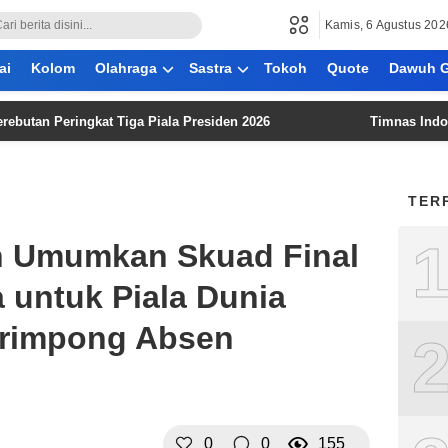
Kamis, 6 Agustus 202
ai
Kolom
Olahraga
Sastra
Tokoh
Quote
Dawuh G
Peringkat Tiga Piala Presiden 2026
Timnas Indonesia Ha
TER
 Umumkan Skuad Final
 untuk Piala Dunia
Frimpong Absen
0
0
155