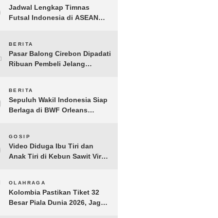
3
Jadwal Lengkap Timnas
Futsal Indonesia di ASEAN
Futsal Championship 2026
Resmi Dirilis
4
BERITA
Pasar Balong Cirebon Dipadati
Ribuan Pembeli Jelang
Lebaran, Kebutuhan Ibadah
Laris Manis
5
BERITA
Sepuluh Wakil Indonesia Siap
Berlaga di BWF Orleans
Masters 2026: Cek Jadwal
Lengkapnya!
6
GOSIP
Video Diduga Ibu Tiri dan
Anak Tiri di Kebun Sawit Viral,
Picu Lonjakan Pencarian
Drastis
7
OLAHRAGA
Kolombia Pastikan Tiket 32
Besar Piala Dunia 2026, Jaga
Rekor Sempurna di Grup K