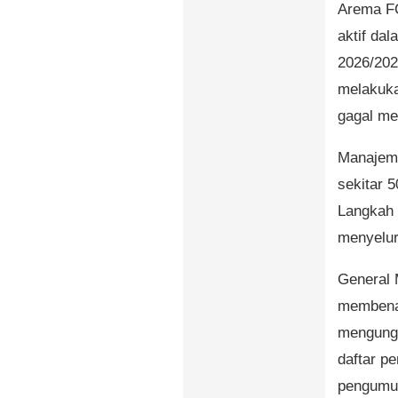
Arema FC
aktif da
2026/202
melakuka
gagal me
Manajem
sekitar 
Langkah 
menyelur
General 
membenar
mengung
daftar p
pengumu