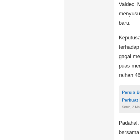
Valdeci 
menyusul
baru.
Keputusa
terhadap
gagal men
puas men
raihan 48
Persib 
Perkuat
Senin, 2 Ma
Padahal,
bersama 