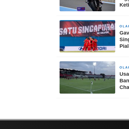
Ket
OLA
Gav
Sin
Pia
OLA
Usa
Ban
Cha