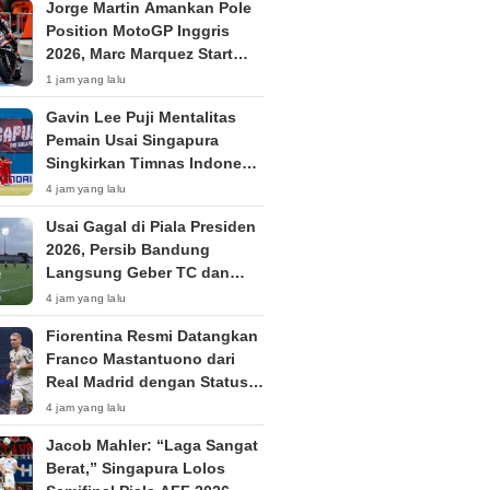
Jorge Martin Amankan Pole
Position MotoGP Inggris
2026, Marc Marquez Start
dari Baris Ketiga
1 jam yang lalu
Gavin Lee Puji Mentalitas
Pemain Usai Singapura
Singkirkan Timnas Indonesia
dari Piala AFF 2026
4 jam yang lalu
Usai Gagal di Piala Presiden
2026, Persib Bandung
Langsung Geber TC dan
Ikuti Dewata Challenge
4 jam yang lalu
Series di Bali
Fiorentina Resmi Datangkan
Franco Mastantuono dari
Real Madrid dengan Status
Pinjaman untuk Musim
4 jam yang lalu
2026/2027
Jacob Mahler: “Laga Sangat
Berat,” Singapura Lolos