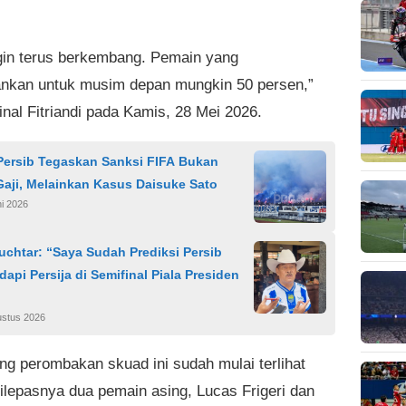
gin terus berkembang. Pemain yang
ankan untuk musim depan mungkin 50 persen,”
inal Fitriandi pada Kamis, 28 Mei 2026.
 Persib Tegaskan Sanksi FIFA Bukan
Gaji, Melainkan Kasus Daisuke Sato
ni 2026
chtar: “Saya Sudah Prediksi Persib
api Persija di Semifinal Piala Presiden
ustus 2026
g perombakan skuad ini sudah mulai terlihat
ilepasnya dua pemain asing, Lucas Frigeri dan