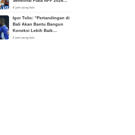
Semifinal Piala AFF 2026
Singkirkan Timnas Indonesia
4 jam yang lalu
Igor Tolic: “Pertandingan di
Bali Akan Bantu Bangun
Koneksi Lebih Baik
Antarpemain Persib”
4 jam yang lalu