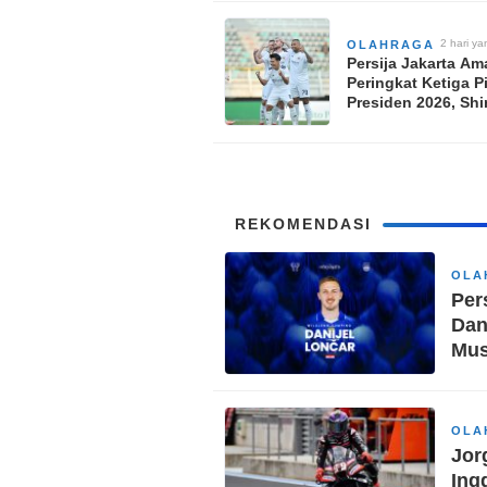
2026/2027
2 hari ya
OLAHRAGA
Persija Jakarta A
Peringkat Ketiga P
Presiden 2026, Shi
yong Langsung F
di Thailand
REKOMENDASI
OLA
Per
Dan
Mus
OLA
Jor
Ing