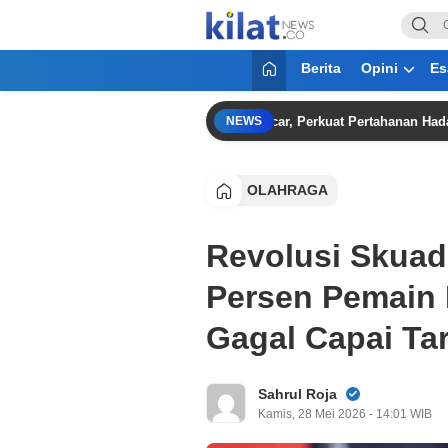
KilatNews.co
Mencerdaskan Anak Bangsa
Berita
Opini
Es
esmi Gaet Bek Kroasia Danijel Loncar, Perkuat Pertahanan Hadapi Mus
NEWS
OLAHRAGA
Revolusi Skuad
Persen Pemain 
Gagal Capai Ta
Sahrul Roja
Kamis, 28 Mei 2026 - 14:01 WIB