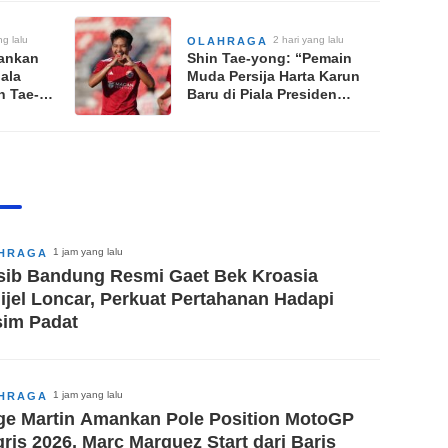
ng lalu
2 hari yang lalu
OLAHRAGA
mankan
Shin Tae-yong: “Pemain
iala
Muda Persija Harta Karun
n Tae-
Baru di Piala Presiden
okus TC
2026”
1 jam yang lalu
HRAGA
sib Bandung Resmi Gaet Bek Kroasia
ijel Loncar, Perkuat Pertahanan Hadapi
im Padat
1 jam yang lalu
HRAGA
ge Martin Amankan Pole Position MotoGP
gris 2026, Marc Marquez Start dari Baris