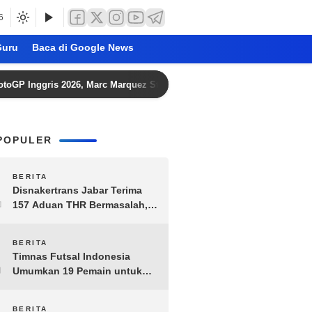
6
uru
Baca di Google News
ris 2026, Marc Marquez Start dari Baris Ketiga
Gavin L
POPULER
1
BERITA
Disnakertrans Jabar Terima
157 Aduan THR Bermasalah,
Perusahaan Terancam Sanksi
Administratif
2
BERITA
Timnas Futsal Indonesia
Umumkan 19 Pemain untuk
Piala AFF 2026, Kombinasi
Senior-Muda Siap Berlaga
BERITA