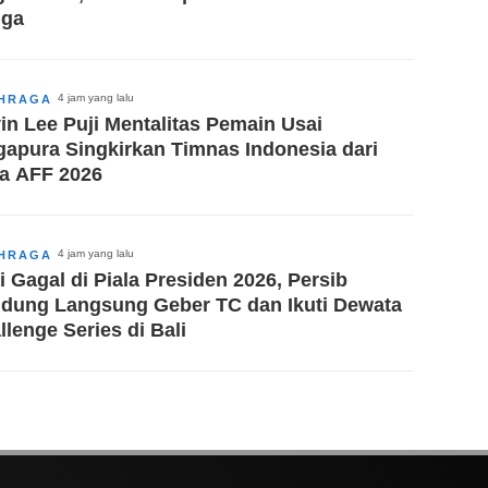
iga
4 jam yang lalu
HRAGA
in Lee Puji Mentalitas Pemain Usai
gapura Singkirkan Timnas Indonesia dari
la AFF 2026
4 jam yang lalu
HRAGA
i Gagal di Piala Presiden 2026, Persib
dung Langsung Geber TC dan Ikuti Dewata
llenge Series di Bali