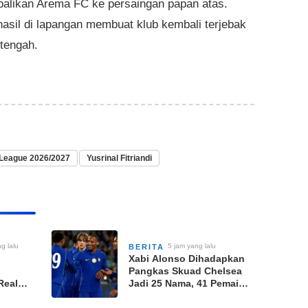
likan Arema FC ke persaingan papan atas.
asil di lapangan membuat klub kembali terjebak
 tengah.
League 2026/2027
Yusrinal Fitriandi
g lalu
5 jam yang lalu
BERITA
Xabi Alonso Dihadapkan
Pangkas Skuad Chelsea
Real
Jadi 25 Nama, 41 Pemain
tus
Kini Sesaki Stamford
usim
Bridge