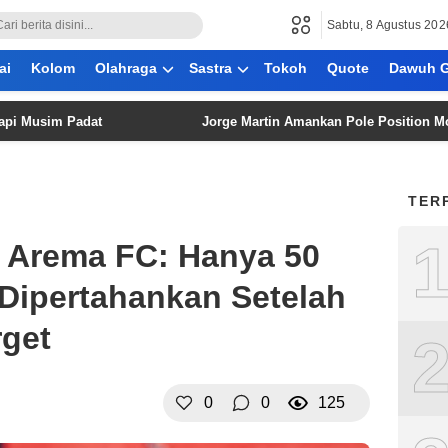
Sabtu, 8 Agustus 202
ai
Kolom
Olahraga
Sastra
Tokoh
Quote
Dawuh G
im Padat
Jorge Martin Amankan Pole Position MotoGP Ingg
TER
 Arema FC: Hanya 50
Dipertahankan Setelah
rget
0
0
125