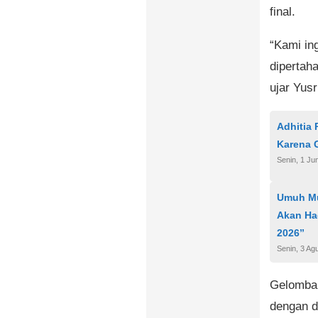
final.
“Kami in
dipertah
ujar Yusr
Adhitia
Karena 
Senin, 1 Ju
Umuh Mu
Akan Had
2026”
Senin, 3 Ag
Gelomban
dengan d