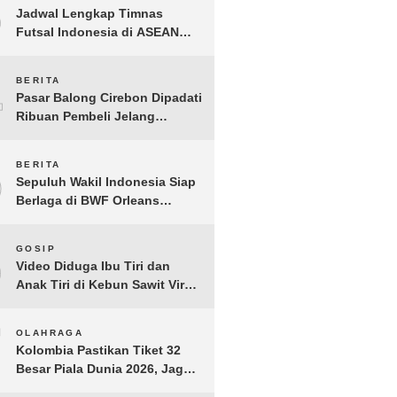
3
Jadwal Lengkap Timnas
Futsal Indonesia di ASEAN
Futsal Championship 2026
Resmi Dirilis
4
BERITA
Pasar Balong Cirebon Dipadati
Ribuan Pembeli Jelang
Lebaran, Kebutuhan Ibadah
Laris Manis
5
BERITA
Sepuluh Wakil Indonesia Siap
Berlaga di BWF Orleans
Masters 2026: Cek Jadwal
Lengkapnya!
6
GOSIP
Video Diduga Ibu Tiri dan
Anak Tiri di Kebun Sawit Viral,
Picu Lonjakan Pencarian
Drastis
7
OLAHRAGA
Kolombia Pastikan Tiket 32
Besar Piala Dunia 2026, Jaga
Rekor Sempurna di Grup K