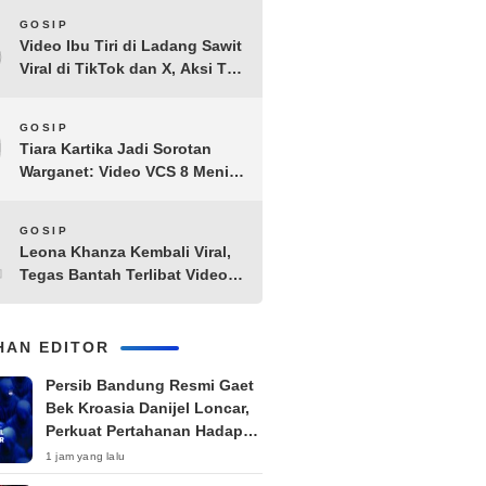
8
GOSIP
Video Ibu Tiri di Ladang Sawit
Viral di TikTok dan X, Aksi Tak
Biasa Bikin Warganet
Penasaran
9
GOSIP
Tiara Kartika Jadi Sorotan
Warganet: Video VCS 8 Menit
21 Detik Diduga Beredar di
Terabox
10
GOSIP
Leona Khanza Kembali Viral,
Tegas Bantah Terlibat Video
Syur: “Aku Udah Cape”
IHAN EDITOR
Persib Bandung Resmi Gaet
Bek Kroasia Danijel Loncar,
Perkuat Pertahanan Hadapi
Musim Padat
1 jam yang lalu