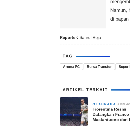
mengemba
Namun, h
di papan
Reporter:
Sahrul Roja
TAG
Arema FC
Bursa Transfer
Super 
ARTIKEL TERKAIT
4 jam yan
OLAHRAGA
Fiorentina Resmi
Datangkan Franco
Mastantuono dari 
Madrid dengan Sta
Pinjaman untuk M