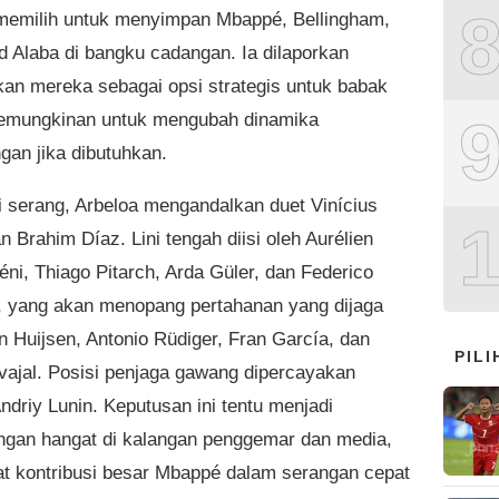
memilih untuk menyimpan Mbappé, Bellingham,
d Alaba di bangku cadangan. Ia dilaporkan
an mereka sebagai opsi strategis untuk babak
emungkinan untuk mengubah dinamika
gan jika dibutuhkan.
ni serang, Arbeloa mengandalkan duet Vinícius
n Brahim Díaz. Lini tengah diisi oleh Aurélien
ni, Thiago Pitarch, Arda Güler, dan Federico
, yang akan menopang pertahanan yang dijaga
n Huijsen, Antonio Rüdiger, Fran García, dan
PIL
vajal. Posisi penjaga gawang dipercayakan
ndriy Lunin. Keputusan ini tentu menjadi
ngan hangat di kalangan penggemar dan media,
t kontribusi besar Mbappé dalam serangan cepat