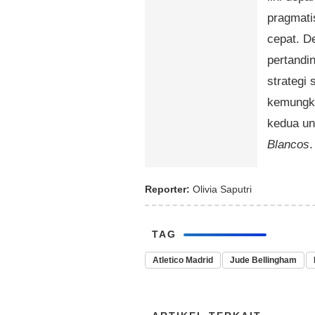
pragmati
cepat. D
pertandi
strategi
kemungki
kedua u
Blancos
.
Reporter:
Olivia Saputri
TAG
Atletico Madrid
Jude Bellingham