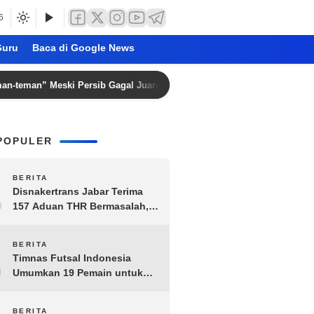
6
uru
Baca di Google News
” Meski Persib Gagal Juara Piala Presiden 2026
Kemena
POPULER
1
BERITA
Disnakertrans Jabar Terima
157 Aduan THR Bermasalah,
Perusahaan Terancam Sanksi
Administratif
2
BERITA
Timnas Futsal Indonesia
Umumkan 19 Pemain untuk
Piala AFF 2026, Kombinasi
Senior-Muda Siap Berlaga
BERITA