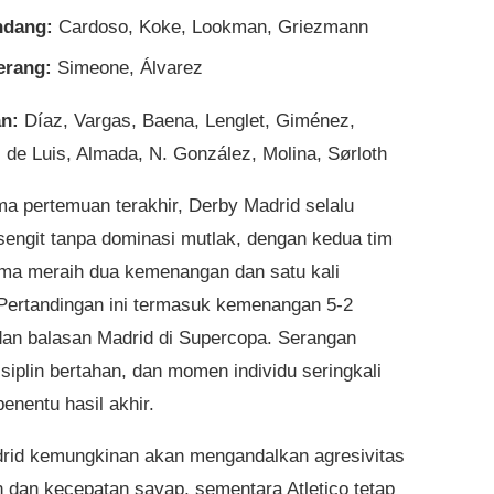
ndang:
Cardoso, Koke, Lookman, Griezmann
erang:
Simeone, Álvarez
n:
Díaz, Vargas, Baena, Lenglet, Giménez,
, de Luis, Almada, N. González, Molina, Sørloth
ma pertemuan terakhir, Derby Madrid selalu
 sengit tanpa dominasi mutlak, dengan kedua tim
a meraih dua kemenangan dan satu kali
Pertandingan ini termasuk kemenangan 5-2
 dan balasan Madrid di Supercopa. Serangan
disiplin bertahan, dan momen individu seringkali
enentu hasil akhir.
rid kemungkinan akan mengandalkan agresivitas
an dan kecepatan sayap, sementara Atletico tetap