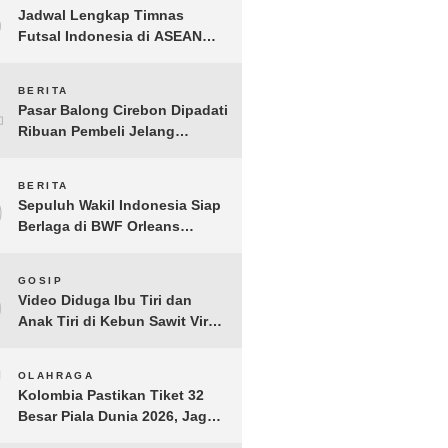
3
Jadwal Lengkap Timnas
Futsal Indonesia di ASEAN
Futsal Championship 2026
Resmi Dirilis
4
BERITA
Pasar Balong Cirebon Dipadati
Ribuan Pembeli Jelang
Lebaran, Kebutuhan Ibadah
Laris Manis
5
BERITA
Sepuluh Wakil Indonesia Siap
Berlaga di BWF Orleans
Masters 2026: Cek Jadwal
Lengkapnya!
6
GOSIP
Video Diduga Ibu Tiri dan
Anak Tiri di Kebun Sawit Viral,
Picu Lonjakan Pencarian
Drastis
7
OLAHRAGA
Kolombia Pastikan Tiket 32
Besar Piala Dunia 2026, Jaga
Rekor Sempurna di Grup K