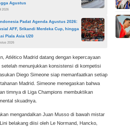
ingga Agustus
il 2026
Indonesia Padat Agenda Agustus 2026:
sial AFF, Srikandi Merdeka Cup, hingga
asi Piala Asia U20
ustus 2026
ain, Atlético Madrid datang dengan kepercayaan
gi setelah menunjukkan konsistensi di kompetisi
asukan Diego Simeone siap memanfaatkan setiap
rtahanan Madrid. Simeone menegaskan bahwa
an timnya di Liga Champions membuktikan
 mental skuadnya.
 akan mengandalkan Juan Musso di bawah mistar
Lini belakang diisi oleh Le Normand, Hancko,