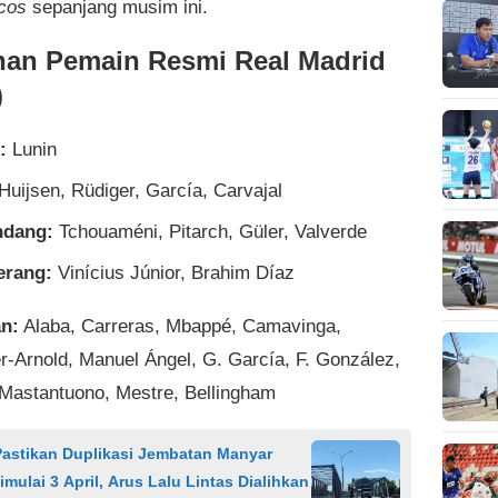
cos
sepanjang musim ini.
an Pemain Resmi Real Madrid
)
:
Lunin
Huijsen, Rüdiger, García, Carvajal
ndang:
Tchouaméni, Pitarch, Güler, Valverde
erang:
Vinícius Júnior, Brahim Díaz
n:
Alaba, Carreras, Mbappé, Camavinga,
r-Arnold, Manuel Ángel, G. García, F. González,
Mastantuono, Mestre, Bellingham
astikan Duplikasi Jembatan Manyar
imulai 3 April, Arus Lalu Lintas Dialihkan