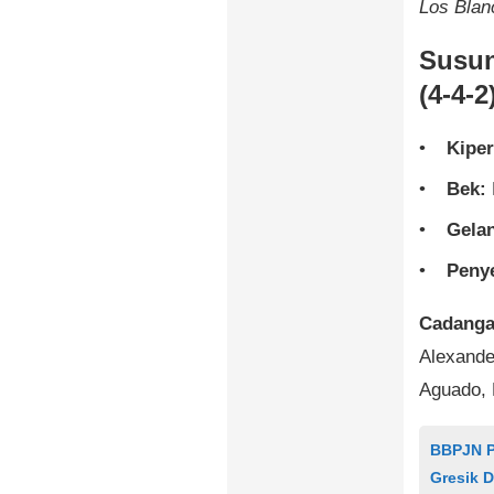
Los Blan
Susun
(4-4-2
Kiper
Bek:
Gela
Peny
Cadanga
Alexande
Aguado, 
BBPJN P
Gresik D