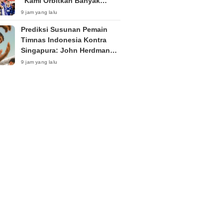
“Kami Orbitkan Banyak
Pemain Muda”
9 jam yang lalu
Prediksi Susunan Pemain
Timnas Indonesia Kontra
Singapura: John Herdman
Siapkan Kejutan di Laga
9 jam yang lalu
Penentu?