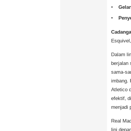
Gela
Peny
Cadanga
Esquivel
Dalam li
berjalan
sama-sam
imbang. 
Atletico
efektif, 
menjadi p
Real Mad
lini dep