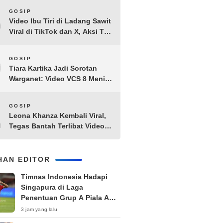
8
GOSIP
Video Ibu Tiri di Ladang Sawit
Viral di TikTok dan X, Aksi Tak
Biasa Bikin Warganet
Penasaran
9
GOSIP
Tiara Kartika Jadi Sorotan
Warganet: Video VCS 8 Menit
21 Detik Diduga Beredar di
Terabox
10
GOSIP
Leona Khanza Kembali Viral,
Tegas Bantah Terlibat Video
Syur: “Aku Udah Cape”
IHAN EDITOR
Timnas Indonesia Hadapi
Singapura di Laga
Penentuan Grup A Piala AFF
2026: Tiket Semifinal Jadi
3 jam yang lalu
Taruhan