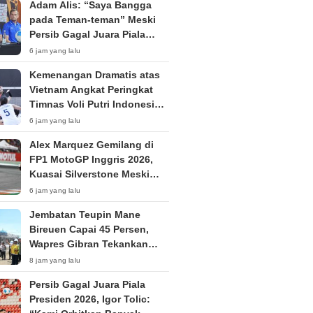
Adam Alis: “Saya Bangga
pada Teman-teman” Meski
Persib Gagal Juara Piala
Presiden 2026
6 jam yang lalu
Kemenangan Dramatis atas
Vietnam Angkat Peringkat
Timnas Voli Putri Indonesia
ke Posisi 53 Dunia
6 jam yang lalu
Alex Marquez Gemilang di
FP1 MotoGP Inggris 2026,
Kuasai Silverstone Meski
Sempat Terkendala Motor
6 jam yang lalu
Jembatan Teupin Mane
Bireuen Capai 45 Persen,
Wapres Gibran Tekankan
Kualitas Pembangunan
8 jam yang lalu
Persib Gagal Juara Piala
Presiden 2026, Igor Tolic: