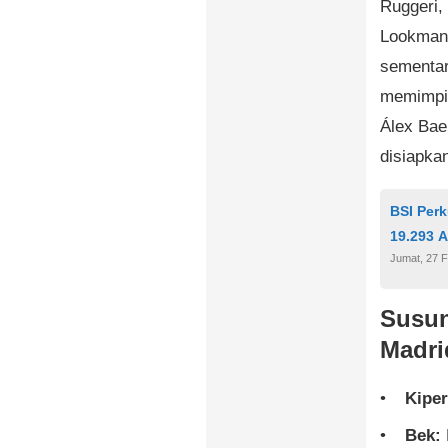
Ruggeri,
Lookman,
sementar
memimpin
Álex Bae
disiapkan
BSI Perk
19.293 A
Jumat, 27 F
Susun
Madrid
Kiper
Bek: