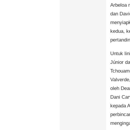
Arbeloa 
dan Davi
menyiapk
kedua, k
pertandin
Untuk li
Júnior da
Tchouamé
Valverde
oleh Dea
Dani Car
kepada A
perbinca
menginga