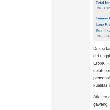
Total h
Rabu, 1 Apr
Timnas 
Laga Kru
Kualifik
Rabu, 5 Ag
Di sisi l
diri ting
Eropa. P
celah pe
pencapai
kualitas
Atletico
gawang. 