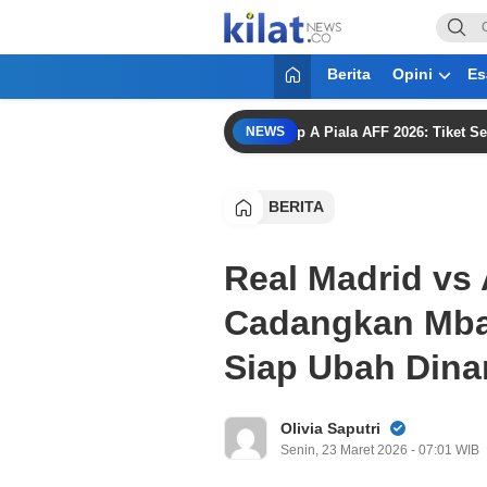
KilatNews.co
Mencerdaskan Anak Bangsa
Berita
Opini
Es
i Singapura di Laga Penentuan Grup A Piala AFF 2026: Tiket Semifinal
NEWS
BERITA
Real Madrid vs 
Cadangkan Mba
Siap Ubah Dina
Olivia Saputri
Senin, 23 Maret 2026 - 07:01 WIB