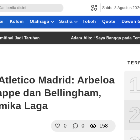
Sabtu, 8 Agustus 202
ai
Kolom
Olahraga
Sastra
Tokoh
Quote
Dawuh G
 Jadi Taruhan
Adam Alis: “Saya Bangga pada Teman-teman
TER
Atletico Madrid: Arbeloa
ppe dan Bellingham,
mika Laga
0
0
158