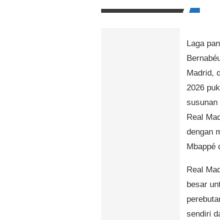
Laga pan
Bernabéu
Madrid, 
2026 puk
susunan 
Real Mad
dengan m
Mbappé d
Real Mad
besar un
perebuta
sendiri 