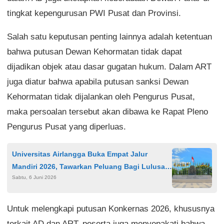
tingkat kepengurusan PWI Pusat dan Provinsi.
Salah satu keputusan penting lainnya adalah ketentuan
bahwa putusan Dewan Kehormatan tidak dapat
dijadikan objek atau dasar gugatan hukum. Dalam ART
juga diatur bahwa apabila putusan sanksi Dewan
Kehormatan tidak dijalankan oleh Pengurus Pusat,
maka persoalan tersebut akan dibawa ke Rapat Pleno
Pengurus Pusat yang diperluas.
Universitas Airlangga Buka Empat Jalur
Mandiri 2026, Tawarkan Peluang Bagi Lulusan
Sabtu, 6 Juni 2026
SNBP dan SNBT
Untuk melengkapi putusan Konkernas 2026, khususnya
terkait AD dan ART, peserta juga menyepakati bahwa