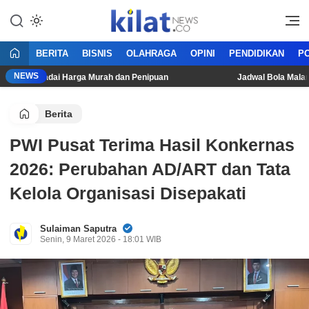
Mencerdaskan Anak Bangsa
KilatNews.co
BERITA
BISNIS
OLAHRAGA
OPINI
PENDIDIKAN
PO
NEWS
: Waspadai Harga Murah dan Penipuan
Jadwal Bola Malam Ini
Berita
PWI Pusat Terima Hasil Konkernas
2026: Perubahan AD/ART dan Tata
Kelola Organisasi Disepakati
Sulaiman Saputra
Senin, 9 Maret 2026 - 18:01 WIB