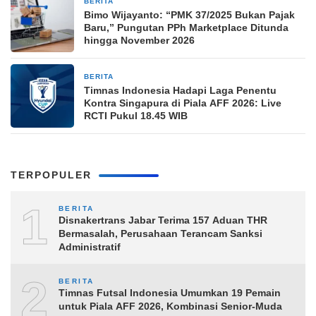
BERITA
24 jam yang lalu
Bimo Wijayanto: “PMK 37/2025 Bukan Pajak
Baru,” Pungutan PPh Marketplace Ditunda
hingga November 2026
BERITA
24 jam yang lalu
Timnas Indonesia Hadapi Laga Penentu
Kontra Singapura di Piala AFF 2026: Live
RCTI Pukul 18.45 WIB
TERPOPULER
1
BERITA
Disnakertrans Jabar Terima 157 Aduan THR
Bermasalah, Perusahaan Terancam Sanksi
Administratif
2
BERITA
Timnas Futsal Indonesia Umumkan 19 Pemain
untuk Piala AFF 2026, Kombinasi Senior-Muda