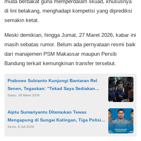
muda berbakat guna memperdalam skuad, khususnya
di lini belakang, menghadapi kompetisi yang diprediksi
semakin ketat.
Meski demikian, hingga Jumat, 27 Maret 2026, kabar ini
masih sebatas rumor. Belum ada pernyataan resmi baik
dari manajemen PSM Makassar maupun Persib
Bandung terkait kemungkinan transfer tersebut.
Prabowo Subianto Kunjungi Bantaran Rel
Senen, Tegaskan: “Tekad Saya Sediakan
Sabtu, 28 Maret 2026
Hunian Layak untuk Masyarakat”
Aiptu Sumariyanto Ditemukan Tewas
Mengapung di Sungai Katingan, Tiga Polisi
Senin, 6 Juli 2026
Gugur dalam Penggerebekan Narkoba