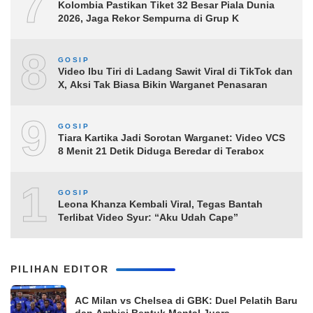
7
Kolombia Pastikan Tiket 32 Besar Piala Dunia
2026, Jaga Rekor Sempurna di Grup K
8
GOSIP
Video Ibu Tiri di Ladang Sawit Viral di TikTok dan
X, Aksi Tak Biasa Bikin Warganet Penasaran
9
GOSIP
Tiara Kartika Jadi Sorotan Warganet: Video VCS
8 Menit 21 Detik Diduga Beredar di Terabox
10
GOSIP
Leona Khanza Kembali Viral, Tegas Bantah
Terlibat Video Syur: “Aku Udah Cape”
PILIHAN EDITOR
AC Milan vs Chelsea di GBK: Duel Pelatih Baru
dan Ambisi Bentuk Mental Juara