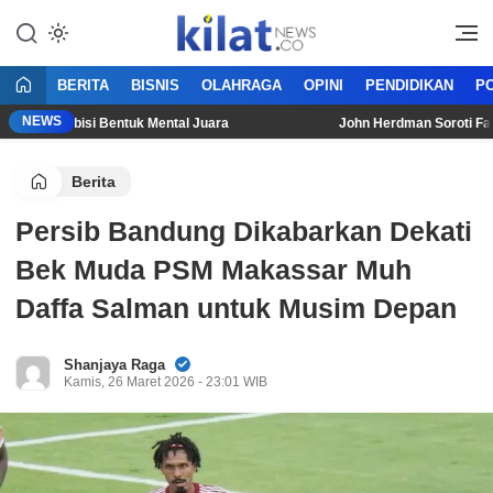
Mencerdaskan Anak Bangsa
KilatNews.co
BERITA
BISNIS
OLAHRAGA
OPINI
PENDIDIKAN
PO
NEWS
dan Ambisi Bentuk Mental Juara
John Herdman Soroti Faktor 
Berita
Persib Bandung Dikabarkan Dekati
Bek Muda PSM Makassar Muh
Daffa Salman untuk Musim Depan
Shanjaya Raga
Kamis, 26 Maret 2026 - 23:01 WIB