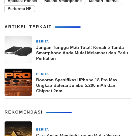
Aplikasi Ponsel
Baterai Smartphone
Memori Internal
Performa HP
ARTIKEL TERKAIT
BERITA
1 bulan yang lalu
Jangan Tunggu Mati Total: Kenali 5 Tanda
Smartphone Anda Mulai Melambat dan Perlu
Perhatian
BERITA
25 Februari 2026
Bocoran Spesifikasi iPhone 18 Pro Max
Ungkap Baterai Jumbo 5.200 mAh dan
Chipset 2nm
REKOMENDASI
BERITA
8 jam yang lalu
Cara Aman Membeli Logam Mulia Secara