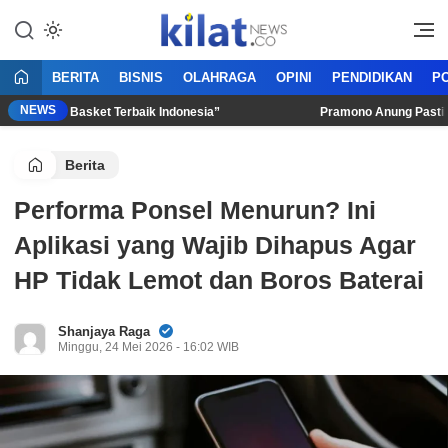
Mencerdaskan Anak Bangsa
KilatNews.co
BERITA
BISNIS
OLAHRAGA
OPINI
PENDIDIKAN
PO
NEWS
Talenta Basket Terbaik Indonesia”
Pramono Anung Pastikan JI
Berita
Performa Ponsel Menurun? Ini
Aplikasi yang Wajib Dihapus Agar
HP Tidak Lemot dan Boros Baterai
Shanjaya Raga
Minggu, 24 Mei 2026 - 16:02 WIB