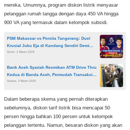
mereka. Umumnya, program diskon listrik menyasar
pelanggan rumah tangga dengan daya 450 VA hingga
900 VA yang termasuk dalam kelompok subsidi.
PSM Makassar vs Persita Tangerang: Duel
Krusial Juku Eja di Kandang Sendiri Demi
Senin, 2 Maret 2026
Perbaiki Posisi
Bank Aceh Syariah Resmikan ATM Drive Thru
Kedua di Banda Aceh, Permudah Transaksi
Selasa, 3 Maret 2026
Jelang Idulfitri
Dalam beberapa skema yang pernah diterapkan
sebelumnya, diskon tarif listrik bisa mencapai 50
persen hingga bahkan 100 persen untuk kelompok
pelanggan tertentu. Namun, besaran diskon yang akan