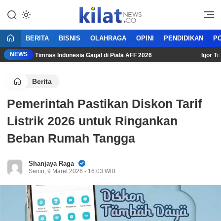
Mencerdaskan Anak Bangsa
KilatNews.co
BERITA
BISNIS
OLAHRAGA
OPINI
PENDIDIKAN
PO
NEWS
asi Usai Timnas Indonesia Gagal di Piala AFF 2026
Igor Tolic:
Berita
Pemerintah Pastikan Diskon Tarif
Listrik 2026 untuk Ringankan
Beban Rumah Tangga
Shanjaya Raga
Senin, 9 Maret 2026 - 16:03 WIB