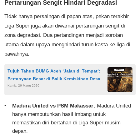
Pertarungan Sengit Hindari Degradasi
Tidak hanya persaingan di papan atas, pekan terakhir
Liga Super juga akan diwarnai pertarungan sengit di
zona degradasi. Dua pertandingan menjadi sorotan
utama dalam upaya menghindari turun kasta ke liga di
bawahnya.
Tujuh Tahun BUMG Aceh ‘Jalan di Tempat’:
Pertanyaan Besar di Balik Kemiskinan Desa
Kamis, 26 Maret 2026
yang Tak Beranjak
Madura United vs PSM Makassar:
Madura United
hanya membutuhkan hasil imbang untuk
memastikan diri bertahan di Liga Super musim
depan.