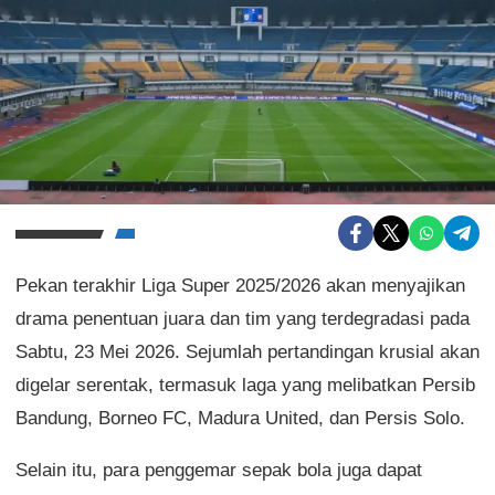
Pekan terakhir Liga Super 2025/2026 akan menyajikan
drama penentuan juara dan tim yang terdegradasi pada
Sabtu, 23 Mei 2026. Sejumlah pertandingan krusial akan
digelar serentak, termasuk laga yang melibatkan Persib
Bandung, Borneo FC, Madura United, dan Persis Solo.
Selain itu, para penggemar sepak bola juga dapat