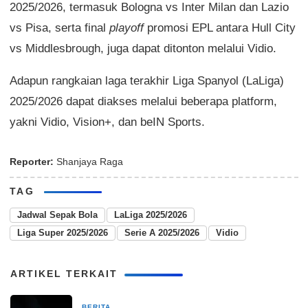
2025/2026, termasuk Bologna vs Inter Milan dan Lazio
vs Pisa, serta final
playoff
promosi EPL antara Hull City
vs Middlesbrough, juga dapat ditonton melalui Vidio.
Adapun rangkaian laga terakhir Liga Spanyol (LaLiga)
2025/2026 dapat diakses melalui beberapa platform,
yakni Vidio, Vision+, dan beIN Sports.
Reporter:
Shanjaya Raga
TAG
Jadwal Sepak Bola
LaLiga 2025/2026
Liga Super 2025/2026
Serie A 2025/2026
Vidio
ARTIKEL TERKAIT
BERITA
5 hari yang lalu