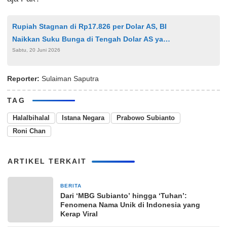
Rupiah Stagnan di Rp17.826 per Dolar AS, BI
Naikkan Suku Bunga di Tengah Dolar AS yang
Sabtu, 20 Juni 2026
Perkasa
Reporter:
Sulaiman Saputra
TAG
Halalbihalal
Istana Negara
Prabowo Subianto
Roni Chan
ARTIKEL TERKAIT
BERITA
1 minggu yang lalu
Dari ‘MBG Subianto’ hingga ‘Tuhan’:
Fenomena Nama Unik di Indonesia yang
Kerap Viral