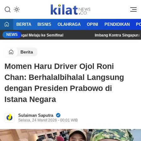
Mencerdaskan Anak Bangsa
KilatNews.co
BERITA
BISNIS
OLAHRAGA
OPINI
PENDIDIKAN
PO
NEWS
esia Gagal Melaju ke Semifinal
Imbang Kontra Singapura, Tim
Berita
Momen Haru Driver Ojol Roni
Chan: Berhalalbihalal Langsung
dengan Presiden Prabowo di
Istana Negara
Sulaiman Saputra
Selasa, 24 Maret 2026 - 00:01 WIB