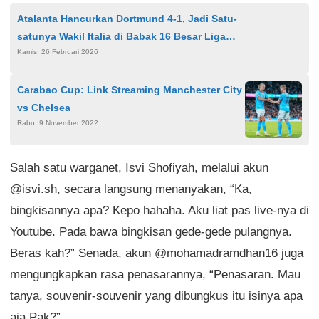
Atalanta Hancurkan Dortmund 4-1, Jadi Satu-
satunya Wakil Italia di Babak 16 Besar Liga
Kamis, 26 Februari 2026
Champions
Carabao Cup: Link Streaming Manchester City
vs Chelsea
Rabu, 9 November 2022
Salah satu warganet, Isvi Shofiyah, melalui akun
@isvi.sh, secara langsung menanyakan, “Ka,
bingkisannya apa? Kepo hahaha. Aku liat pas live-nya di
Youtube. Pada bawa bingkisan gede-gede pulangnya.
Beras kah?” Senada, akun @mohamadramdhan16 juga
mengungkapkan rasa penasarannya, “Penasaran. Mau
tanya, souvenir-souvenir yang dibungkus itu isinya apa
aja Pak?”