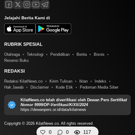
Jelajahi Berita Kami di
RUBRIK SPESIAL
Olahraga
Teknologi
Pendidikan
Berita
Bisnis
Resensi Buku
REDAKSI
Redaksi KilatNews.co
Kirim Tulisan
Iklan
Indeks
Hak Jawab
Disclaimer
Kode Etik
Pedoman Media Siber
KilatNews.co telah diverifikasi oleh Dewan Pers
Sertifikat
Nomor 9999/DP-Verifikasi/K/XII/2024
https://dewanpers.or.id/data/kilatnews
Copyright © 2026 KilatNews.co. All rights reserved.
0
0
117