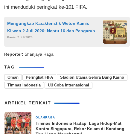
ini menduduki peringkat ke-101 FIFA.
Mengungkap Karakteristik Weton Kamis
Kliwon 2 Juli 2026: Neptu 16 dan Pengaruh
Kamis, 2 Juli 2026
Wuku Langkir
Reporter:
Shanjaya Raga
TAG
Oman
Peringkat FIFA
Stadion Utama Gelora Bung Karno
Timnas Indonesia
Uji Coba Internasional
ARTIKEL TERKAIT
OLAHRAGA
4 jam yang lalu
Timnas Indonesia Hadapi Laga Hidup-Mati
Kontra Singapura, Rekor Kelam di Kandang
The Lions Menghantui