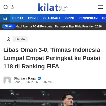
Mencerdaskan Anak Bangsa
KilatNews.co
BERITA
BISNIS
OLAHRAGA
OPINI
PENDIDIKAN
PO
NEWS
arta Hadapi Arema FC di Perebutan Peringkat Tiga Piala Presiden 2026
Berita
Libas Oman 3-0, Timnas Indonesia
Lompat Empat Peringkat ke Posisi
118 di Ranking FIFA
Shanjaya Raga
Sabtu, 6 Juni 2026 - 19:02 WIB