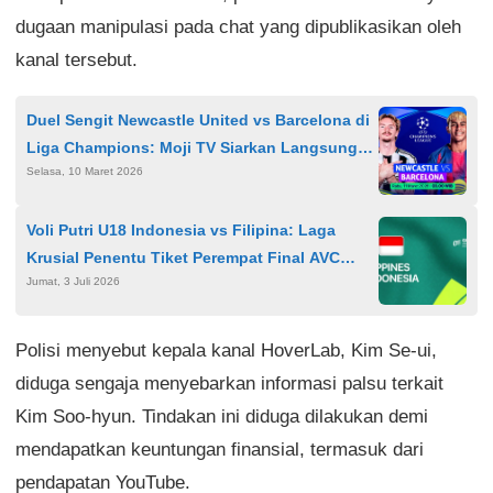
dugaan manipulasi pada chat yang dipublikasikan oleh
kanal tersebut.
Duel Sengit Newcastle United vs Barcelona di
Liga Champions: Moji TV Siarkan Langsung
Selasa, 10 Maret 2026
Leg 1 Babak 16 Besar
Voli Putri U18 Indonesia vs Filipina: Laga
Krusial Penentu Tiket Perempat Final AVC
Jumat, 3 Juli 2026
Girls 2026
Polisi menyebut kepala kanal HoverLab, Kim Se-ui,
diduga sengaja menyebarkan informasi palsu terkait
Kim Soo-hyun. Tindakan ini diduga dilakukan demi
mendapatkan keuntungan finansial, termasuk dari
pendapatan YouTube.