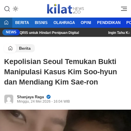
Mencerdaskan Anak Bangsa
KilatNews.co
BERITA
BISNIS
OLAHRAGA
OPINI
PENDIDIKAN
PO
NEWS
akan QRIS untuk Hindari Penipuan Digital
Ingin Tahu Kapan 
Berita
Kepolisian Seoul Temukan Bukti
Manipulasi Kasus Kim Soo-hyun
dan Mendiang Kim Sae-ron
Shanjaya Raga
Minggu, 24 Mei 2026 - 16:04 WIB