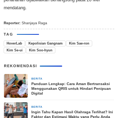
mendatang.
Reporter:
Shanjaya Raga
TAG
HoverLab
Kepolisian Gangnam
Kim Sae-ron
Kim Se-ui
Kim Soo-hyun
REKOMENDASI
BERITA
27 menit yang lalu
Panduan Lengkap: Cara Aman Bertransaksi
Menggunakan QRIS untuk Hindari Penipuan
Digital
BERITA
27 menit yang lalu
Ingin Tahu Kapan Hasil Olahraga Terlihat? Ini
Faktor dan Estimasi Waktu yang Perlu Anda