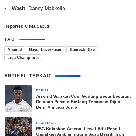
Wasit:
Danny Makkelie
Reporter:
Olivia Saputri
TAG
Arsenal
Bayer Leverkusen
Eberechi Eze
Liga Champions
ARTIKEL TERKAIT
BERITA
1 minggu yang lalu
Arsenal Siapkan Cuci Gudang Besar-besaran,
Delapan Pemain Bintang Terancam Dijual
Demi Vinicius Junior
OLAHRAGA
2 bulan yang lalu
PSG Kalahkan Arsenal Lewat Adu Penalti,
Gagalkan Ambisi Inggris Sapu Bersih Trofi