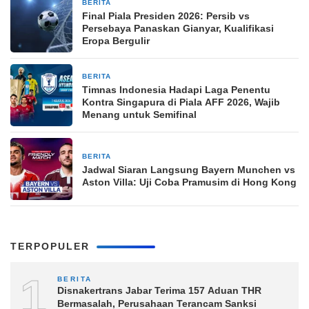
BERITA
23 jam yang lalu
Final Piala Presiden 2026: Persib vs
Persebaya Panaskan Gianyar, Kualifikasi
Eropa Bergulir
BERITA
23 jam yang lalu
Timnas Indonesia Hadapi Laga Penentu
Kontra Singapura di Piala AFF 2026, Wajib
Menang untuk Semifinal
BERITA
23 jam yang lalu
Jadwal Siaran Langsung Bayern Munchen vs
Aston Villa: Uji Coba Pramusim di Hong Kong
TERPOPULER
1
BERITA
Disnakertrans Jabar Terima 157 Aduan THR
Bermasalah, Perusahaan Terancam Sanksi