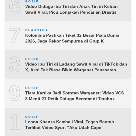
6
GOSIP
Video Diduga Ibu Tiri dan Anak Tiri di Kebun
Sawit Viral, Picu Lonjakan Pencarian Drastis
7
OLAHRAGA
Kolombia Pastikan Tiket 32 Besar Piala Dunia
2026, Jaga Rekor Sempurna di Grup K
8
GOSIP
Video Ibu Tiri di Ladang Sawit Viral di TikTok dan
X, Aksi Tak Biasa Bikin Warganet Penasaran
9
GOSIP
Tiara Kartika Jadi Sorotan Warganet: Video VCS
8 Menit 21 Detik Diduga Beredar di Terabox
10
GOSIP
Leona Khanza Kembali Viral, Tegas Bantah
Terlibat Video Syur: “Aku Udah Cape”