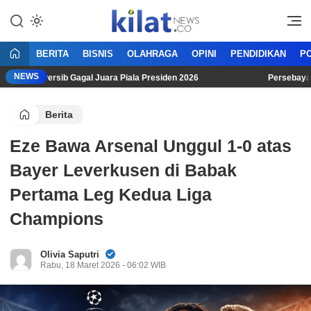
Mencerdaskan Anak Bangsa
KilatNews.co
BERITA
BISNIS
OLAHRAGA
OPINI
PENDIDIKAN
PO
NEWS
eski Persib Gagal Juara Piala Presiden 2026
Persebaya Sura
Berita
Eze Bawa Arsenal Unggul 1-0 atas
Bayer Leverkusen di Babak
Pertama Leg Kedua Liga
Champions
Olivia Saputri
Rabu, 18 Maret 2026 - 06:02 WIB