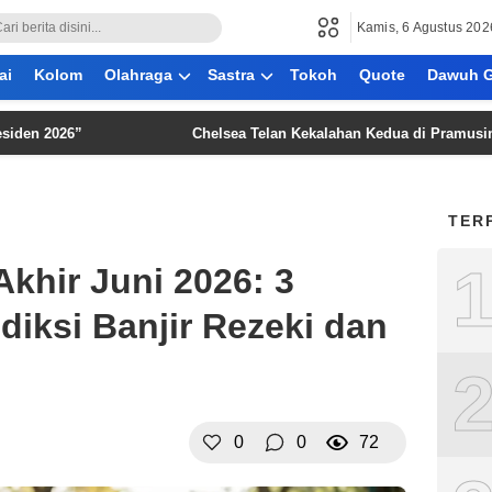
Kamis, 6 Agustus 202
ai
Kolom
Olahraga
Sastra
Tokoh
Quote
Dawuh G
026”
Chelsea Telan Kekalahan Kedua di Pramusim Usai Tak
TER
khir Juni 2026: 3
ediksi Banjir Rezeki dan
0
0
72