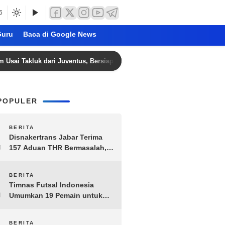
6
uru
Baca di Google News
luk dari Juventus, Bersiap Hadapi AC Milan di Jakarta
POPULER
1
BERITA
Disnakertrans Jabar Terima
157 Aduan THR Bermasalah,
Perusahaan Terancam Sanksi
Administratif
2
BERITA
Timnas Futsal Indonesia
Umumkan 19 Pemain untuk
Piala AFF 2026, Kombinasi
Senior-Muda Siap Berlaga
BERITA