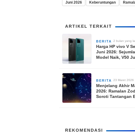
Juni 2026
Keberuntungan
Ramala
ARTIKEL TERKAIT
2 bulan yang la
BERITA
Harga HP vivo V Se
Juni 2026: Sejuml
Model Naik, V50 Ju
Turun Harga
23 Maret 2026
BERITA
Menjelang Akhir M
2026: Ramalan Zod
Soroti Tantangan 
dan Keuangan Pas
Lebaran
REKOMENDASI