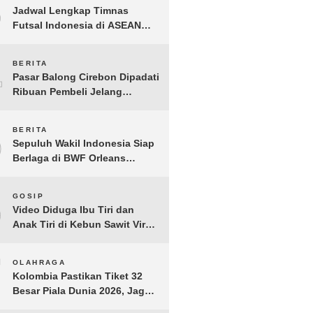
3
Jadwal Lengkap Timnas
Futsal Indonesia di ASEAN
Futsal Championship 2026
Resmi Dirilis
4
BERITA
Pasar Balong Cirebon Dipadati
Ribuan Pembeli Jelang
Lebaran, Kebutuhan Ibadah
Laris Manis
5
BERITA
Sepuluh Wakil Indonesia Siap
Berlaga di BWF Orleans
Masters 2026: Cek Jadwal
Lengkapnya!
6
GOSIP
Video Diduga Ibu Tiri dan
Anak Tiri di Kebun Sawit Viral,
Picu Lonjakan Pencarian
Drastis
7
OLAHRAGA
Kolombia Pastikan Tiket 32
Besar Piala Dunia 2026, Jaga
Rekor Sempurna di Grup K