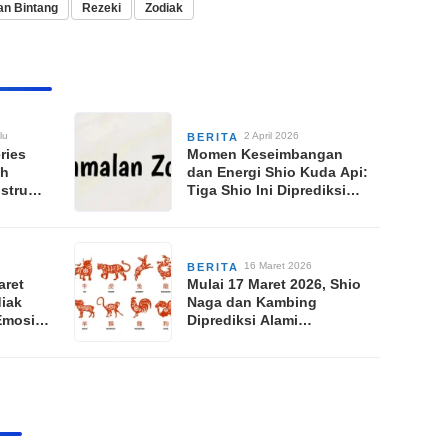
n Bintang
Rezeki
Zodiak
lu
2 April 2026
BERITA
ries
Momen Keseimbangan
ah
dan Energi Shio Kuda Api:
stru
Tiga Shio Ini Diprediksi
Raih Keberuntungan
Besar pada Kamis, 2 April
2026
16 Maret 2026
BERITA
aret
Mulai 17 Maret 2026, Shio
iak
Naga dan Kambing
Emosi
Diprediksi Alami
ca-
Peningkatan Rezeki dan
Karier Signifikan