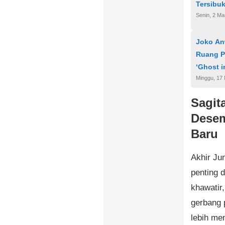
Tersibuk
Senin, 2 Ma
Joko An
Ruang P
‘Ghost i
Minggu, 17 
Sagit
Desem
Baru
Akhir Ju
penting 
khawatir,
gerbang 
lebih men