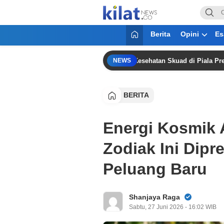
KilatNews.co
Mencerdaskan Anak Bangsa
Berita
Opini
Es
 “Fleksibilitas Rotasi Pemain Jaga Kesehatan Skuad di Piala Presiden 2
NEWS
BERITA
Energi Kosmik A
Zodiak Ini Dipr
Peluang Baru
Shanjaya Raga
Sabtu, 27 Juni 2026 - 16:02 WIB