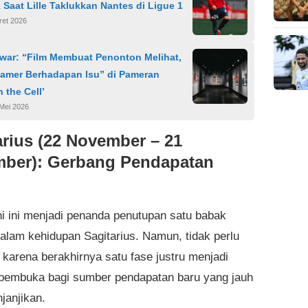
 Saat Lille Taklukkan Nantes di Ligue 1
ret 2026
war: “Film Membuat Penonton Melihat,
amer Berhadapan Isu” di Pameran
n the Cell’
Mei 2026
arius (22 November – 21
ber): Gerbang Pendapatan
ni ini menjadi penanda penutupan satu babak
dalam kehidupan Sagitarius. Namun, tidak perlu
 karena berakhirnya satu fase justru menjadi
pembuka bagi sumber pendapatan baru yang jauh
janjikan.