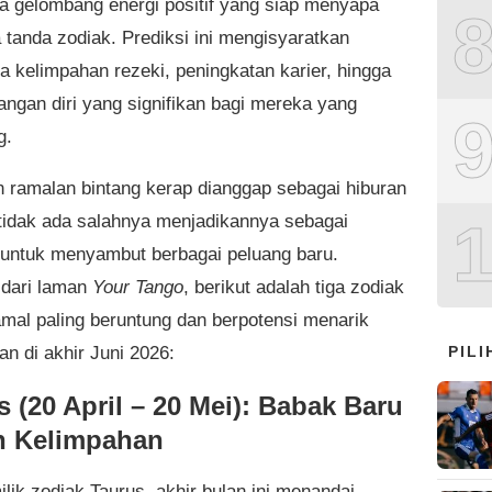
gelombang energi positif yang siap menyapa
 tanda zodiak. Prediksi ini mengisyaratkan
a kelimpahan rezeki, peningkatan karier, hingga
ngan diri yang signifikan bagi mereka yang
g.
 ramalan bintang kerap dianggap sebagai hiburan
tidak ada salahnya menjadikannya sebagai
 untuk menyambut berbagai peluang baru.
 dari laman
Your Tango
, berikut adalah tiga zodiak
amal paling beruntung dan berpotensi menarik
PIL
an di akhir Juni 2026:
s (20 April – 20 Mei): Babak Baru
 Kelimpahan
lik zodiak Taurus, akhir bulan ini menandai