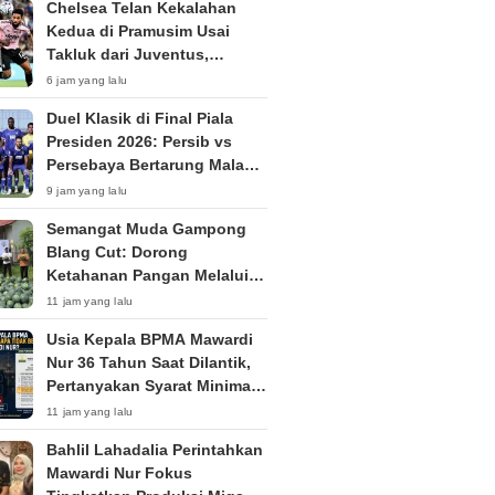
Chelsea Telan Kekalahan
Kedua di Pramusim Usai
Takluk dari Juventus,
Bersiap Hadapi AC Milan di
6 jam yang lalu
Jakarta
Duel Klasik di Final Piala
Presiden 2026: Persib vs
Persebaya Bertarung Malam
Ini di Bali
9 jam yang lalu
Semangat Muda Gampong
Blang Cut: Dorong
Ketahanan Pangan Melalui
Budidaya Semangka dan
11 jam yang lalu
Cabai
Usia Kepala BPMA Mawardi
Nur 36 Tahun Saat Dilantik,
Pertanyakan Syarat Minimal
40 Tahun
11 jam yang lalu
Bahlil Lahadalia Perintahkan
Mawardi Nur Fokus