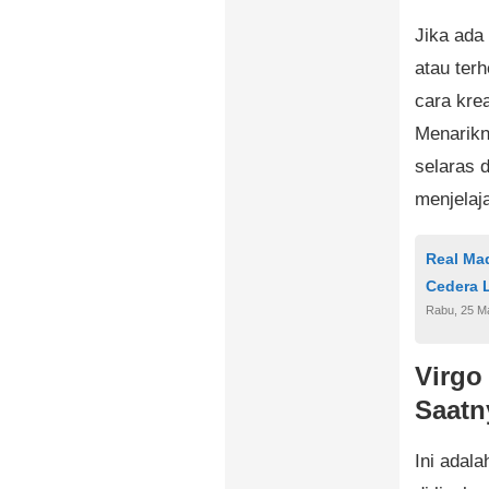
Jika ada
atau ter
cara kre
Menarikn
selaras 
menjelaj
Real Ma
Cedera 
Rabu, 25 M
Virgo
Saatn
Ini adal