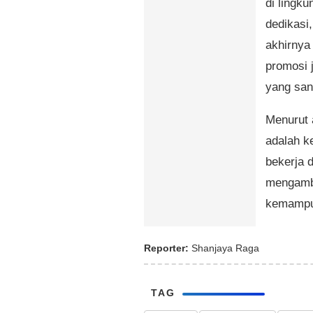
di lingku
dedikasi,
akhirnya
promosi j
yang san
Menurut a
adalah k
bekerja d
mengambi
kemampu
Reporter:
Shanjaya Raga
TAG