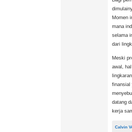
dimulain
Momen in
mana indi
selama in
dari ling
Meski pr
awal, hal
lingkara
finansial
menyebut
datang d
kerja sa
Calvin 