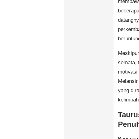
membawa 
beberapa
datangny
perkemba
beruntun
Meskipun
semata, 
motivasi
Melansir
yang dir
kelimpah
Tauru
Penuh
Bagi pemi