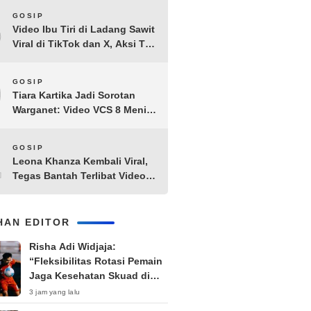
8
GOSIP
Video Ibu Tiri di Ladang Sawit
Viral di TikTok dan X, Aksi Tak
Biasa Bikin Warganet
Penasaran
9
GOSIP
Tiara Kartika Jadi Sorotan
Warganet: Video VCS 8 Menit
21 Detik Diduga Beredar di
Terabox
10
GOSIP
Leona Khanza Kembali Viral,
Tegas Bantah Terlibat Video
Syur: “Aku Udah Cape”
IHAN EDITOR
Risha Adi Widjaja:
“Fleksibilitas Rotasi Pemain
Jaga Kesehatan Skuad di
Piala Presiden 2026”
3 jam yang lalu