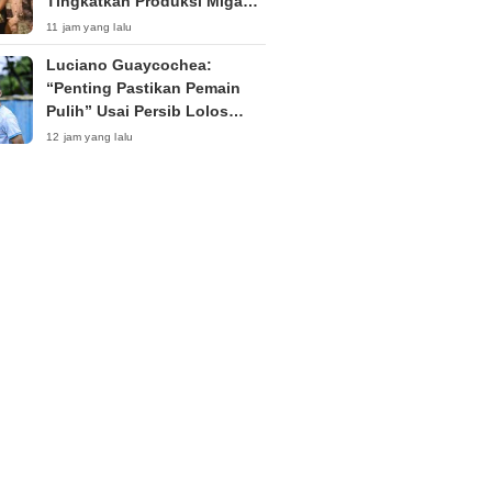
Tingkatkan Produksi Migas
Aceh di Tengah Sorotan
11 jam yang lalu
Publik
Luciano Guaycochea:
“Penting Pastikan Pemain
Pulih” Usai Persib Lolos
Final Piala Presiden 2026
12 jam yang lalu