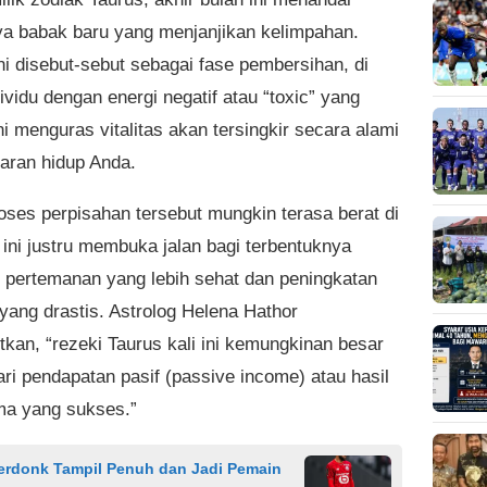
ya babak baru yang menjanjikan kelimpahan.
i disebut-sebut sebagai fase pembersihan, di
vidu dengan energi negatif atau “toxic” yang
i menguras vitalitas akan tersingkir secara alami
karan hidup Anda.
oses perpisahan tersebut mungkin terasa berat di
 ini justru membuka jalan bagi terbentuknya
n pertemanan yang lebih sehat dan peningkatan
 yang drastis. Astrolog Helena Hathor
kan, “rezeki Taurus kali ini kemungkinan besar
ari pendapatan pasif (passive income) atau hasil
ma yang sukses.”
Verdonk Tampil Penuh dan Jadi Pemain