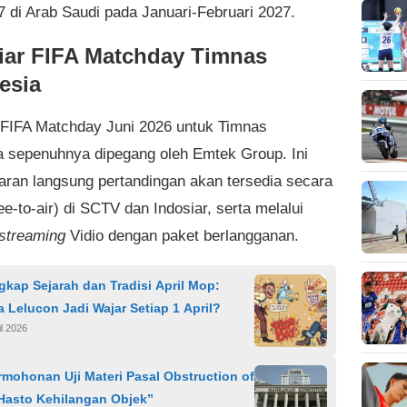
7 di Arab Saudi pada Januari-Februari 2027.
iar FIFA Matchday Timnas
esia
 FIFA Matchday Juni 2026 untuk Timnas
a sepenuhnya dipegang oleh Emtek Group. Ini
siaran langsung pertandingan akan tersedia secara
ree-to-air) di SCTV dan Indosiar, serta melalui
streaming
Vidio dengan paket berlangganan.
kap Sejarah dan Tradisi April Mop:
Lelucon Jadi Wajar Setiap 1 April?
il 2026
mohonan Uji Materi Pasal Obstruction of
 Hasto Kehilangan Objek”