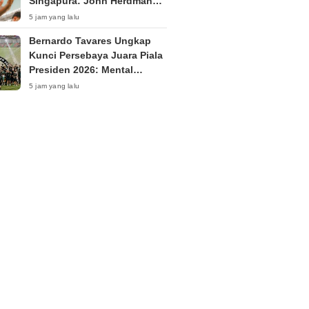
Singapura: John Herdman
Siapkan Kejutan di Laga
5 jam yang lalu
Penentu?
Bernardo Tavares Ungkap
Kunci Persebaya Juara Piala
Presiden 2026: Mental
Pemain Tetap Tenang
5 jam yang lalu