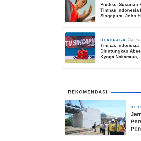
Prediksi Susunan 
Timnas Indonesia 
Singapura: John 
Siapkan Kejutan d
Penentu?
5 jam yan
OLAHRAGA
Timnas Indonesia
Diuntungkan Abs
Kyoga Nakamura,
Singapura Pusing 
Pengganti di Laga
Penentu Piala AFF
REKOMENDASI
BER
Jem
Per
Pe