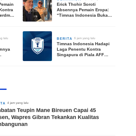
Pemain
Erick Thohir Soroti
Kontra
Absennya Pemain Eropa:
Herdman
“Timnas Indonesia Bukan
i Laga
Tim Full-nya di Piala AFF
2026”
g lalu
6 jam yang lalu
BERITA
Timnas Indonesia Hadapi
ennya
Laga Penentu Kontra
Singapura di Piala AFF
Cari
2026: Live RCTI Pukul
18.45 WIB
 2026
4 jam yang lalu
ITA
batan Teupin Mane Bireuen Capai 45
sen, Wapres Gibran Tekankan Kualitas
mbangunan