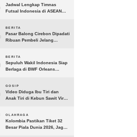
3
Jadwal Lengkap Timnas
Futsal Indonesia di ASEAN
Futsal Championship 2026
Resmi Dirilis
4
BERITA
Pasar Balong Cirebon Dipadati
Ribuan Pembeli Jelang
Lebaran, Kebutuhan Ibadah
Laris Manis
5
BERITA
Sepuluh Wakil Indonesia Siap
Berlaga di BWF Orleans
Masters 2026: Cek Jadwal
Lengkapnya!
6
GOSIP
Video Diduga Ibu Tiri dan
Anak Tiri di Kebun Sawit Viral,
Picu Lonjakan Pencarian
Drastis
7
OLAHRAGA
Kolombia Pastikan Tiket 32
Besar Piala Dunia 2026, Jaga
Rekor Sempurna di Grup K