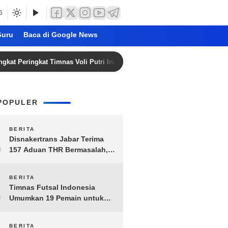
6
uru
Baca di Google News
ngkat Timnas Voli Putri Indonesia ke Posisi 53 Dunia
A
POPULER
1
BERITA
Disnakertrans Jabar Terima
157 Aduan THR Bermasalah,
Perusahaan Terancam Sanksi
Administratif
2
BERITA
Timnas Futsal Indonesia
Umumkan 19 Pemain untuk
Piala AFF 2026, Kombinasi
Senior-Muda Siap Berlaga
BERITA