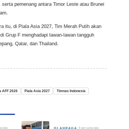
 serta pemenang antara Timor Leste atau Brunei
lam.
a itu, di Piala Asia 2027, Tim Merah Putih akan
 di Grup F menghadapi lawan-lawan tangguh
epang, Qatar, dan Thailand.
la AFF 2026
Piala Asia 2027
Timnas Indonesia
g lalu
5 jam yang lalu
OLAHRAGA