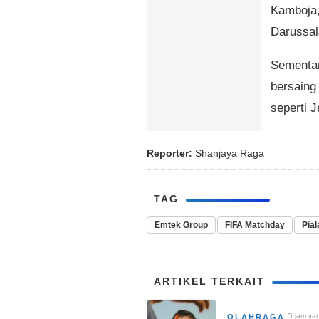
Kamboja,
Darussa
Sementar
bersaing
seperti J
Reporter:
Shanjaya Raga
TAG
Emtek Group
FIFA Matchday
Pia
ARTIKEL TERKAIT
5 jam yan
OLAHRAGA