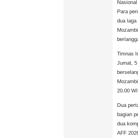
Nasional
Para pen
dua laga
Mozambik
berlangg
Timnas I
Jumat, 5
berselan
Mozambik
20.00 WI
Dua pert
bagian p
dua komp
AFF 2026