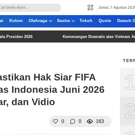
Jumat, 7 Agustus 202
ai
Kolom
Olahraga
Sastra
Tokoh
Quote
Dawuh G
iden 2026
Kemenangan Dramatis atas Vietnam Angkat Peri
TER
stikan Hak Siar FIFA
s Indonesia Juni 2026
ar, dan Vidio
0
0
163