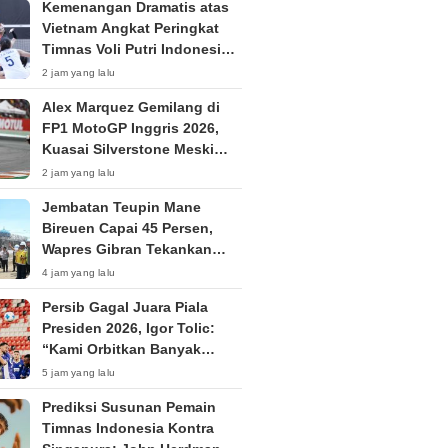
Kemenangan Dramatis atas
Vietnam Angkat Peringkat
Timnas Voli Putri Indonesia
ke Posisi 53 Dunia
2 jam yang lalu
Alex Marquez Gemilang di
FP1 MotoGP Inggris 2026,
Kuasai Silverstone Meski
Sempat Terkendala Motor
2 jam yang lalu
Jembatan Teupin Mane
Bireuen Capai 45 Persen,
Wapres Gibran Tekankan
Kualitas Pembangunan
4 jam yang lalu
Persib Gagal Juara Piala
Presiden 2026, Igor Tolic:
“Kami Orbitkan Banyak
Pemain Muda”
5 jam yang lalu
Prediksi Susunan Pemain
Timnas Indonesia Kontra