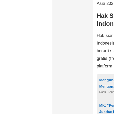
Asia 202
Hak S
Indon
Hak siar
Indonesi
berarti 
gratis (f
platform
Mengung
Mengapa 
Rabu, 1 Apr
MK: “Per
Justice