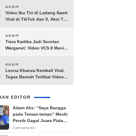
8
GOSIP
Video Ibu Tiri di Ladang Sawit
Viral di TikTok dan X, Aksi Tak
Biasa Bikin Warganet
Penasaran
9
GOSIP
Tiara Kartika Jadi Sorotan
Warganet: Video VCS 8 Menit
21 Detik Diduga Beredar di
Terabox
10
GOSIP
Leona Khanza Kembali Viral,
Tegas Bantah Terlibat Video
Syur: “Aku Udah Cape”
IHAN EDITOR
Adam Alis: “Saya Bangga
pada Teman-teman” Meski
Persib Gagal Juara Piala
Presiden 2026
2 jam yang lalu