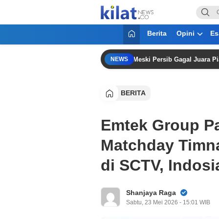
KilatNews.co
Mencerdaskan Anak Bangsa
Berita
Opini
Es
“Saya Bangga pada Teman-teman” Meski Persib Gagal Juara Piala Pres
NEWS
BERITA
Emtek Group Pa
Matchday Timna
di SCTV, Indosi
Shanjaya Raga
Sabtu, 23 Mei 2026 - 15:01 WIB