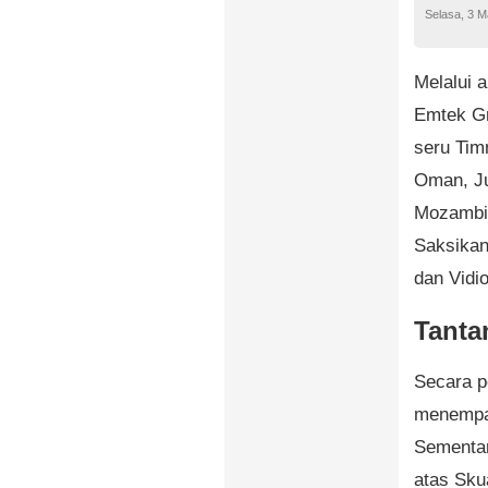
Selasa, 3 M
Melalui 
Emtek Gr
seru Tim
Oman, Ju
Mozambiq
Saksikan
dan Vidi
Tanta
Secara p
menempat
Sementar
atas Sku