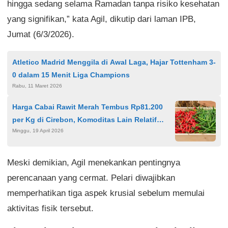
hingga sedang selama Ramadan tanpa risiko kesehatan
yang signifikan,” kata Agil, dikutip dari laman IPB,
Jumat (6/3/2026).
Atletico Madrid Menggila di Awal Laga, Hajar Tottenham 3-
0 dalam 15 Menit Liga Champions
Rabu, 11 Maret 2026
Harga Cabai Rawit Merah Tembus Rp81.200
per Kg di Cirebon, Komoditas Lain Relatif
Minggu, 19 April 2026
Stabil
Meski demikian, Agil menekankan pentingnya
perencanaan yang cermat. Pelari diwajibkan
memperhatikan tiga aspek krusial sebelum memulai
aktivitas fisik tersebut.