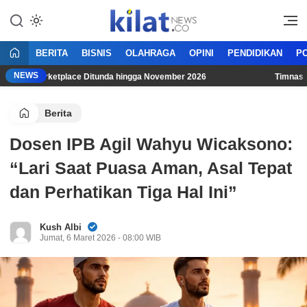
Mencerdaskan Anak Bangsa
KilatNews.co
BERITA
BISNIS
OLAHRAGA
OPINI
PENDIDIKAN
PO
NEWS
PPh Marketplace Ditunda hingga November 2026
Timnas Indon
Berita
Dosen IPB Agil Wahyu Wicaksono:
“Lari Saat Puasa Aman, Asal Tepat
dan Perhatikan Tiga Hal Ini”
Kush Albi
Jumat, 6 Maret 2026 - 08:00 WIB