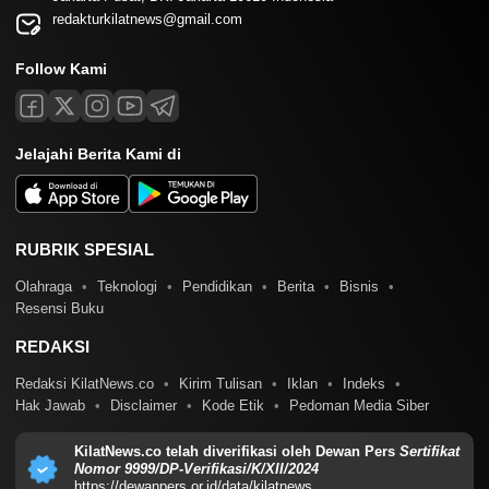
redakturkilatnews@gmail.com
Follow Kami
Jelajahi Berita Kami di
RUBRIK SPESIAL
Olahraga
Teknologi
Pendidikan
Berita
Bisnis
Resensi Buku
REDAKSI
Redaksi KilatNews.co
Kirim Tulisan
Iklan
Indeks
Hak Jawab
Disclaimer
Kode Etik
Pedoman Media Siber
KilatNews.co telah diverifikasi oleh Dewan Pers
Sertifikat
Nomor 9999/DP-Verifikasi/K/XII/2024
https://dewanpers.or.id/data/kilatnews