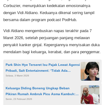
Corbuzier, menunjukkan kedekatan emosionalnya
dengan Vidi Aldiano. Keduanya dikenal sering tampil
bersama dalam program podcast PodHub.
Vidi Aldiano mengembuskan napas terakhir pada 7
Maret 2026, setelah perjuangan panjang melawan
penyakit kanker ginjal. Kepergiannya menyisakan duka
mendalam bagi keluarga, kerabat, dan para penggemar.
Park Shin Hye Terseret Isu Pajak Lewat Agensi
Pribadi, Salt Entertainment: ‘Tidak Ada
Selasa, 3 Maret 2026
Pembayaran’
Keluarga Diding Boneng Ungkap Beban
Pikiran Rumah Ambruk Picu Asma Kambuh:
Senin, 23 Februari 2026
Harapan Lebaran Kumpul