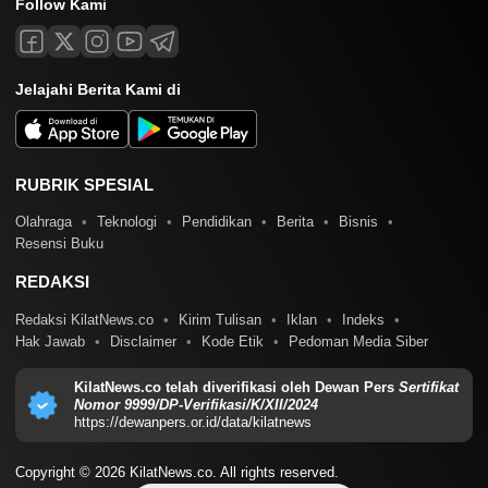
Follow Kami
Jelajahi Berita Kami di
RUBRIK SPESIAL
Olahraga
Teknologi
Pendidikan
Berita
Bisnis
Resensi Buku
REDAKSI
Redaksi KilatNews.co
Kirim Tulisan
Iklan
Indeks
Hak Jawab
Disclaimer
Kode Etik
Pedoman Media Siber
KilatNews.co telah diverifikasi oleh Dewan Pers
Sertifikat
Nomor 9999/DP-Verifikasi/K/XII/2024
https://dewanpers.or.id/data/kilatnews
Copyright © 2026 KilatNews.co. All rights reserved.