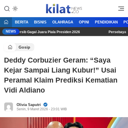
Mencerdaskan Anak Bangsa
KilatNews.co
BERITA
BISNIS
OLAHRAGA
OPINI
PENDIDIKAN
PO
NEWS
ski Persib Gagal Juara Piala Presiden 2026
Persebaya Surab
Gosip
Deddy Corbuzier Geram: “Saya
Kejar Sampai Liang Kubur!” Usai
Peramal Klaim Prediksi Kematian
Vidi Aldiano
Olivia Saputri
Senin, 9 Maret 2026 - 23:01 WIB