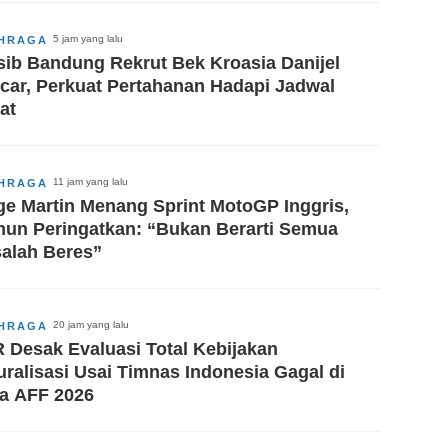
5 jam yang lalu
HRAGA
sib Bandung Rekrut Bek Kroasia Danijel
car, Perkuat Pertahanan Hadapi Jadwal
at
11 jam yang lalu
HRAGA
ge Martin Menang Sprint MotoGP Inggris,
un Peringatkan: “Bukan Berarti Semua
alah Beres”
20 jam yang lalu
HRAGA
 Desak Evaluasi Total Kebijakan
uralisasi Usai Timnas Indonesia Gagal di
la AFF 2026