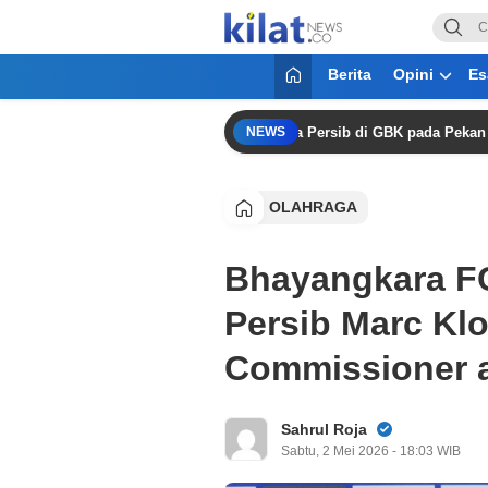
KilatNews.co
Mencerdaskan Anak Bangsa
Berita
Opini
Es
rsija Konfirmasi: Duel Klasik Kontra Persib di GBK pada Pekan Kedua 
NEWS
OLAHRAGA
Bhayangkara F
Persib Marc Kl
Commissioner 
Sahrul Roja
Sabtu, 2 Mei 2026 - 18:03 WIB