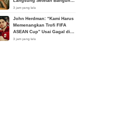
Langsung Setelah Bangun
Tidur untuk Efek Optimal
3 jam yang lalu
John Herdman: “Kami Harus
Memenangkan Trofi FIFA
ASEAN Cup” Usai Gagal di
Piala AFF 2026
3 jam yang lalu