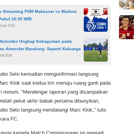
ve Streaming PSM Makassar vs Madura
Pukul 16:30 WIB
nuari 2022
 Mutombo Ungkap Kekaguman pada
dan Atmosfer Bandung: Seperti Keluarga
Juli 2026
bo Seto kemudian mengonfirmasi langsung
arc Klok saat kedua tim menuju ruang ganti pada
un minum. “Mendengar laporan yang disampaikan
etelah peluit akhir babak pertama dibunyikan,
bo Seto langsung mendatangi Marc Klok,” tulis
kara FC.
resmi kepada Match Commissioner ini menjadi