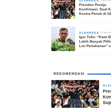
2 jam yan
OLAHRAGA
Presiden Persija
Konfirmasi: Duel K
Kontra Persib di 
Pekan Kedua Supe
League
20 jam ya
OLAHRAGA
Igor Tolic: “Kami 
Lebih Banyak Pilih
Lini Pertahanan” 
Persib Bandung
REKOMENDASI
OLA
Pre
Kon
Sup