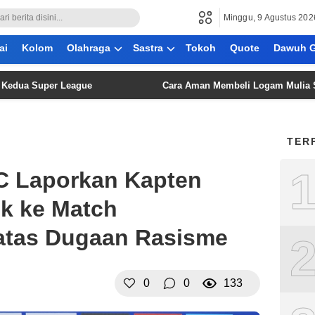
Minggu, 9 Agustus 202
ai
Kolom
Olahraga
Sastra
Tokoh
Quote
Dawuh G
Super League
Cara Aman Membeli Logam Mulia Secara Da
TER
C Laporkan Kapten
ok ke Match
atas Dugaan Rasisme
0
0
133