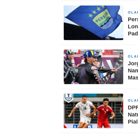
OLA
Per
Lon
Pad
OLA
Jor
Nam
Mas
OLA
DPR
Nat
Pia