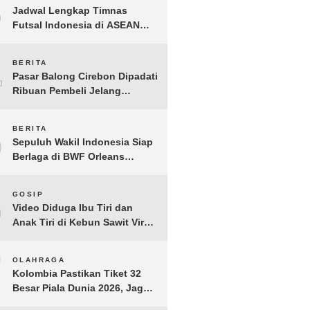
3
Jadwal Lengkap Timnas
Futsal Indonesia di ASEAN
Futsal Championship 2026
Resmi Dirilis
4
BERITA
Pasar Balong Cirebon Dipadati
Ribuan Pembeli Jelang
Lebaran, Kebutuhan Ibadah
Laris Manis
5
BERITA
Sepuluh Wakil Indonesia Siap
Berlaga di BWF Orleans
Masters 2026: Cek Jadwal
Lengkapnya!
6
GOSIP
Video Diduga Ibu Tiri dan
Anak Tiri di Kebun Sawit Viral,
Picu Lonjakan Pencarian
Drastis
7
OLAHRAGA
Kolombia Pastikan Tiket 32
Besar Piala Dunia 2026, Jaga
Rekor Sempurna di Grup K