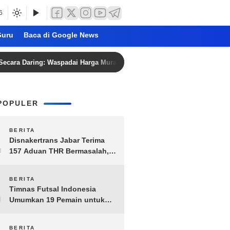
6
uru
Baca di Google News
ring: Waspadai Harga Murah dan Penipuan
Jadwal Bola 
POPULER
1
BERITA
Disnakertrans Jabar Terima
157 Aduan THR Bermasalah,
Perusahaan Terancam Sanksi
Administratif
2
BERITA
Timnas Futsal Indonesia
Umumkan 19 Pemain untuk
Piala AFF 2026, Kombinasi
Senior-Muda Siap Berlaga
BERITA