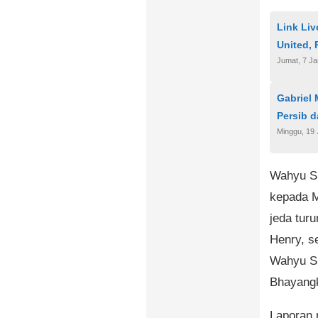
Link Li
United, 
Jumat, 7 Ja
Gabriel
Persib 
Minggu, 19 
Wahyu Su
kepada M
jeda tur
Henry, s
Wahyu Su
Bhayang
Laporan 