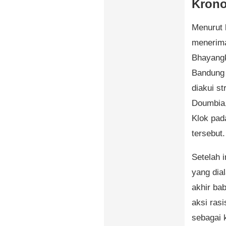
Krono
Menurut 
menerima
Bhayangk
Bandung
diakui s
Doumbia,
Klok pad
tersebut.
Setelah 
yang dia
akhir ba
aksi ras
sebagai 