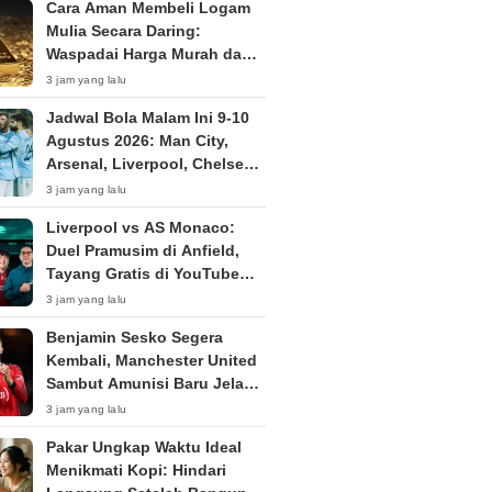
Cara Aman Membeli Logam
Mulia Secara Daring:
Waspadai Harga Murah dan
Penipuan
3 jam yang lalu
Jadwal Bola Malam Ini 9-10
Agustus 2026: Man City,
Arsenal, Liverpool, Chelsea
Ramaikan Pramusim
3 jam yang lalu
Liverpool vs AS Monaco:
Duel Pramusim di Anfield,
Tayang Gratis di YouTube
Hanif Thamrin Minggu Malam
3 jam yang lalu
Benjamin Sesko Segera
Kembali, Manchester United
Sambut Amunisi Baru Jelang
Premier League 2026/2027
3 jam yang lalu
Pakar Ungkap Waktu Ideal
Menikmati Kopi: Hindari