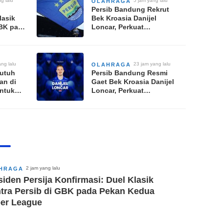
g lalu
5 jam yang lalu
OLAHRAGA
Persib Bandung Rekrut
lasik
Bek Kroasia Danijel
GBK pada
Loncar, Perkuat
r
Pertahanan Hadapi Jadwal
Padat
ng lalu
23 jam yang lalu
OLAHRAGA
Butuh
Persib Bandung Resmi
an di
Gaet Bek Kroasia Danijel
untuk
Loncar, Perkuat
Pertahanan Hadapi Musim
Padat
2 jam yang lalu
HRAGA
siden Persija Konfirmasi: Duel Klasik
tra Persib di GBK pada Pekan Kedua
er League