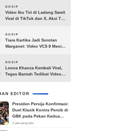
8
GOSIP
Video Ibu Tiri di Ladang Sawit
Viral di TikTok dan X, Aksi Tak
Biasa Bikin Warganet
Penasaran
9
GOSIP
Tiara Kartika Jadi Sorotan
Warganet: Video VCS 8 Menit
21 Detik Diduga Beredar di
Terabox
10
GOSIP
Leona Khanza Kembali Viral,
Tegas Bantah Terlibat Video
Syur: “Aku Udah Cape”
IHAN EDITOR
Presiden Persija Konfirmasi:
Duel Klasik Kontra Persib di
GBK pada Pekan Kedua
Super League
2 jam yang lalu