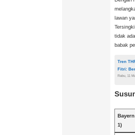
melangka
lawan ya
Tersingk
tidak ad
babak pe
Tren THR
Fitri: B
Rabu, 11 M
Susu
Bayern 
1)