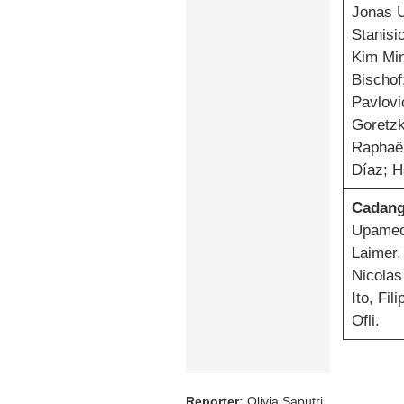
Jonas U
Stanisi
Kim Min
Bischof
Pavlovi
Goretzk
Raphaël
Díaz; H
Cadang
Upamec
Laimer,
Nicolas
Ito, Fil
Ofli.
Reporter:
Olivia Saputri