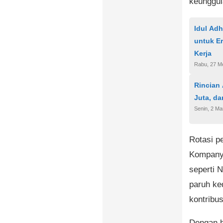
keunggul
Idul Ad
untuk Er
Kerja
Rabu, 27 M
Rincian
Juta, da
Senin, 2 Ma
Rotasi p
Kompany 
seperti 
paruh ke
kontribus
Dengan h