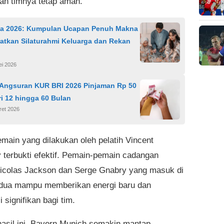
an timnya tetap aman.
ha 2026: Kumpulan Ucapan Penuh Makna
atkan Silaturahmi Keluarga dan Rekan
ei 2026
 Angsuran KUR BRI 2026 Pinjaman Rp 50
ri 12 hingga 60 Bulan
ret 2026
emain yang dilakukan oleh pelatih Vincent
terbukti efektif. Pemain-pemain cadangan
Nicolas Jackson dan Serge Gnabry yang masuk di
dua mampu memberikan energi baru dan
i signifikan bagi tim.
asil ini, Bayern Munich semakin mantap