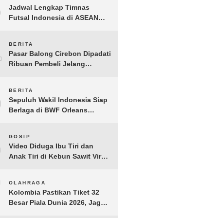
3
Jadwal Lengkap Timnas
Futsal Indonesia di ASEAN
Futsal Championship 2026
Resmi Dirilis
4
BERITA
Pasar Balong Cirebon Dipadati
Ribuan Pembeli Jelang
Lebaran, Kebutuhan Ibadah
Laris Manis
5
BERITA
Sepuluh Wakil Indonesia Siap
Berlaga di BWF Orleans
Masters 2026: Cek Jadwal
Lengkapnya!
6
GOSIP
Video Diduga Ibu Tiri dan
Anak Tiri di Kebun Sawit Viral,
Picu Lonjakan Pencarian
Drastis
7
OLAHRAGA
Kolombia Pastikan Tiket 32
Besar Piala Dunia 2026, Jaga
Rekor Sempurna di Grup K