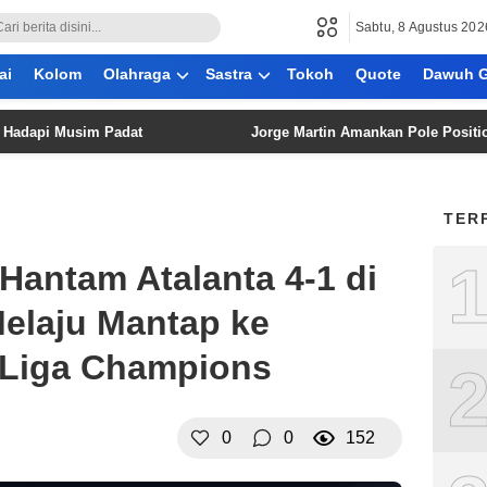
Sabtu, 8 Agustus 202
ai
Kolom
Olahraga
Sastra
Tokoh
Quote
Dawuh G
Musim Padat
Jorge Martin Amankan Pole Position MotoGP 
TER
Hantam Atalanta 4-1 di
Melaju Mantap ke
 Liga Champions
0
0
152