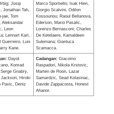
rbig; Josip
Marco Sportiello; Isak Hien,
c, Jonathan Tah,
Giorgio Scalvini, Odilon
-jae, Tom
Kossounou; Raoul Bellanova,
; Aleksandar
Ederson, Mario Pasalic,
c, Leon
Lorenzo Bernasconi; Charles
a; Lennart Karl,
De Ketelaere, Kamaldeen
 Guerreiro, Luis
Sulemana; Gianluca
arry Kane.
Scamacca.
an:
Dayot
Cadangan:
Giacomo
ano, Konrad
Raspadori, Nikola Krstovic,
 Serge Gnabry,
Marten de Roon, Lazar
 Jackson, Hiroki
Samardzic, Sead Kolasinac,
ip Pavic, Deniz
Davide Zappacosta, Honest
Ahanor.