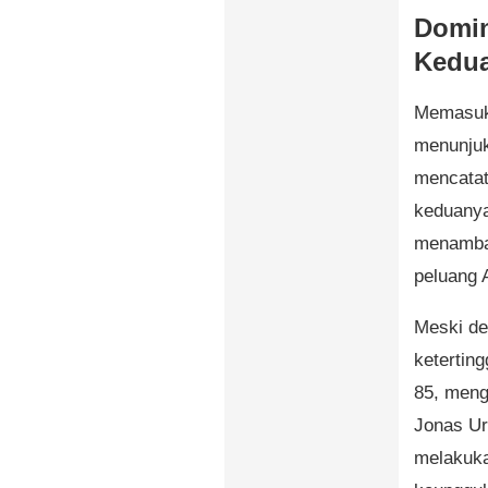
Domin
Kedu
Memasuki
menunjuk
mencatat
keduanya
menambah
peluang 
Meski de
ketertin
85, meng
Jonas Ur
melakuka