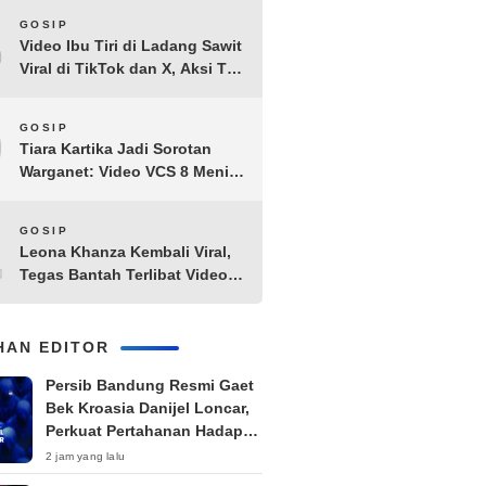
8
GOSIP
Video Ibu Tiri di Ladang Sawit
Viral di TikTok dan X, Aksi Tak
Biasa Bikin Warganet
Penasaran
9
GOSIP
Tiara Kartika Jadi Sorotan
Warganet: Video VCS 8 Menit
21 Detik Diduga Beredar di
Terabox
10
GOSIP
Leona Khanza Kembali Viral,
Tegas Bantah Terlibat Video
Syur: “Aku Udah Cape”
IHAN EDITOR
Persib Bandung Resmi Gaet
Bek Kroasia Danijel Loncar,
Perkuat Pertahanan Hadapi
Musim Padat
2 jam yang lalu