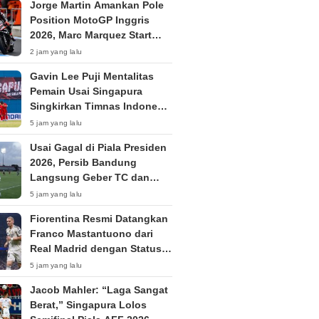
Jorge Martin Amankan Pole
Position MotoGP Inggris
2026, Marc Marquez Start
dari Baris Ketiga
2 jam yang lalu
Gavin Lee Puji Mentalitas
Pemain Usai Singapura
Singkirkan Timnas Indonesia
dari Piala AFF 2026
5 jam yang lalu
Usai Gagal di Piala Presiden
2026, Persib Bandung
Langsung Geber TC dan
Ikuti Dewata Challenge
5 jam yang lalu
Series di Bali
Fiorentina Resmi Datangkan
Franco Mastantuono dari
Real Madrid dengan Status
Pinjaman untuk Musim
5 jam yang lalu
2026/2027
Jacob Mahler: “Laga Sangat
Berat,” Singapura Lolos