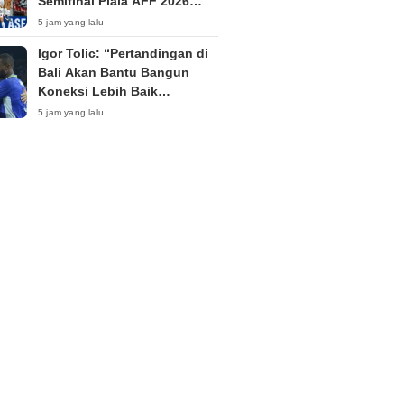
Semifinal Piala AFF 2026
Singkirkan Timnas Indonesia
5 jam yang lalu
Igor Tolic: “Pertandingan di
Bali Akan Bantu Bangun
Koneksi Lebih Baik
Antarpemain Persib”
5 jam yang lalu