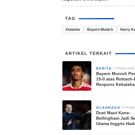
TAG
Atalanta
Bayern Munich
Harry K
ARTIKEL TERKAIT
1 minggu yang 
BERITA
Bayern Munich Pes
15-0 atas Rottach-
Respons Kekalaha
Debut Nathaniel B
4 minggu
OLAHRAGA
Duet Maut Kane-
Bellingham Jadi S
Utama Inggris Had
Argentina di Semif
Piala Dunia 2026