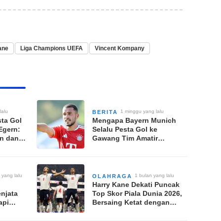
ane
Liga Champions UEFA
Vincent Kompany
lalu
1 minggu yang lalu
BERITA
ta Gol
Mengapa Bayern Munich
Egern:
Selalu Pesta Gol ke
n dan
Gawang Tim Amatir
rown
Rottach-Egern Setiap
Musim Panas?
 yang lalu
1 bulan yang lalu
OLAHRAGA
Harry Kane Dekati Puncak
enjata
Top Skor Piala Dunia 2026,
api
Bersaing Ketat dengan
inal
Haaland, Messi, dan
Mbappe