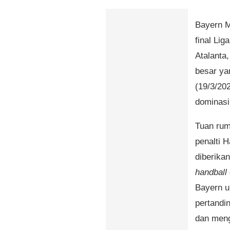
Bayern M
final Li
Atalanta
besar ya
(19/3/20
dominasi
Tuan rum
penalti 
diberika
handball
Bayern u
pertandi
dan meng