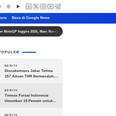
6
uru
Baca di Google News
Inggris 2026, Marc Marquez Start dari Baris Ketiga
Gavi
POPULER
1
BERITA
Disnakertrans Jabar Terima
157 Aduan THR Bermasalah,
Perusahaan Terancam Sanksi
Administratif
2
BERITA
Timnas Futsal Indonesia
Umumkan 19 Pemain untuk
Piala AFF 2026, Kombinasi
Senior-Muda Siap Berlaga
BERITA