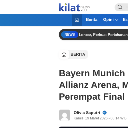
KilatNews.co
Mencerdaskan Anak Bangsa
Berita
Opini
Es
g Resmi Gaet Bek Kroasia Danijel Loncar, Perkuat Pertahanan Hadapi 
NEWS
BERITA
Bayern Munich 
Allianz Arena, 
Perempat Final
Olivia Saputri
Kamis, 19 Maret 2026 - 08:14 WIB