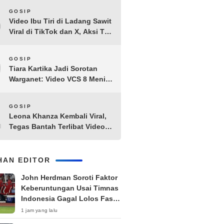
8
GOSIP
Video Ibu Tiri di Ladang Sawit
Viral di TikTok dan X, Aksi Tak
Biasa Bikin Warganet
Penasaran
9
GOSIP
Tiara Kartika Jadi Sorotan
Warganet: Video VCS 8 Menit
21 Detik Diduga Beredar di
Terabox
10
GOSIP
Leona Khanza Kembali Viral,
Tegas Bantah Terlibat Video
Syur: “Aku Udah Cape”
IHAN EDITOR
John Herdman Soroti Faktor
Keberuntungan Usai Timnas
Indonesia Gagal Lolos Fase
Grup Piala AFF 2026
1 jam yang lalu