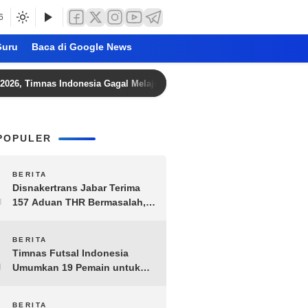
6
uru
Baca di Google News
mnas Indonesia Gagal Melaju ke Semifinal
Imbang Kontra
POPULER
1
BERITA
Disnakertrans Jabar Terima
157 Aduan THR Bermasalah,
Perusahaan Terancam Sanksi
Administratif
2
BERITA
Timnas Futsal Indonesia
Umumkan 19 Pemain untuk
Piala AFF 2026, Kombinasi
Senior-Muda Siap Berlaga
BERITA