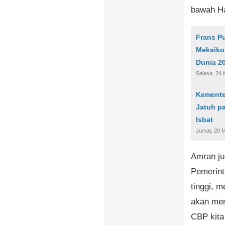
bawah Ha
Frans P
Meksiko,
Dunia 2
Selasa, 24 
Kementer
Jatuh pa
Isbat
Jumat, 20 
Amran j
Pemerint
tinggi, 
akan men
CBP kita 