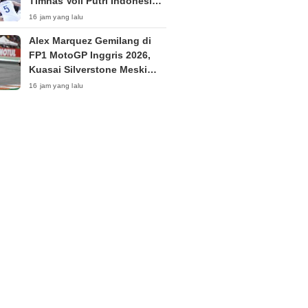
Timnas Voli Putri Indonesia
ke Posisi 53 Dunia
16 jam yang lalu
Alex Marquez Gemilang di
FP1 MotoGP Inggris 2026,
Kuasai Silverstone Meski
Sempat Terkendala Motor
16 jam yang lalu