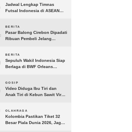
3
Jadwal Lengkap Timnas
Futsal Indonesia di ASEAN
Futsal Championship 2026
Resmi Dirilis
4
BERITA
Pasar Balong Cirebon Dipadati
Ribuan Pembeli Jelang
Lebaran, Kebutuhan Ibadah
Laris Manis
5
BERITA
Sepuluh Wakil Indonesia Siap
Berlaga di BWF Orleans
Masters 2026: Cek Jadwal
Lengkapnya!
6
GOSIP
Video Diduga Ibu Tiri dan
Anak Tiri di Kebun Sawit Viral,
Picu Lonjakan Pencarian
Drastis
7
OLAHRAGA
Kolombia Pastikan Tiket 32
Besar Piala Dunia 2026, Jaga
Rekor Sempurna di Grup K