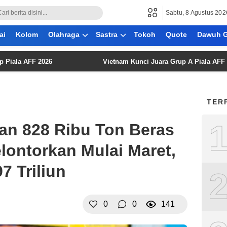
Sabtu, 8 Agustus 202
ai
Kolom
Olahraga
Sastra
Tokoh
Quote
Dawuh G
AFF 2026
Vietnam Kunci Juara Grup A Piala AFF 2026, Ti
TER
an 828 Ribu Ton Beras
lontorkan Mulai Maret,
7 Triliun
0
0
141