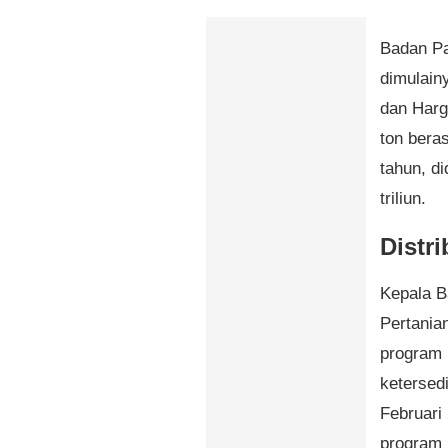
Badan P
dimulain
dan Harg
ton bera
tahun, d
triliun.
Distr
Kepala B
Pertania
program i
ketersed
Februari
program 