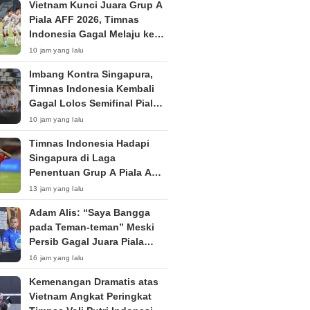
Vietnam Kunci Juara Grup A
Piala AFF 2026, Timnas
Indonesia Gagal Melaju ke
Semifinal
10 jam yang lalu
Imbang Kontra Singapura,
Timnas Indonesia Kembali
Gagal Lolos Semifinal Piala
AFF Dua Edisi Beruntun
10 jam yang lalu
Timnas Indonesia Hadapi
Singapura di Laga
Penentuan Grup A Piala AFF
2026: Tiket Semifinal Jadi
13 jam yang lalu
Taruhan
Adam Alis: “Saya Bangga
pada Teman-teman” Meski
Persib Gagal Juara Piala
Presiden 2026
16 jam yang lalu
Kemenangan Dramatis atas
Vietnam Angkat Peringkat