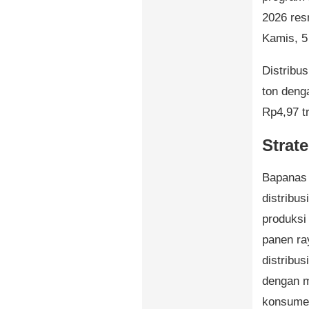
2026 res
Kamis, 5
Distribu
ton deng
Rp4,97 tr
Strat
Bapanas 
distribu
produksi
panen ra
distribus
dengan m
konsumen