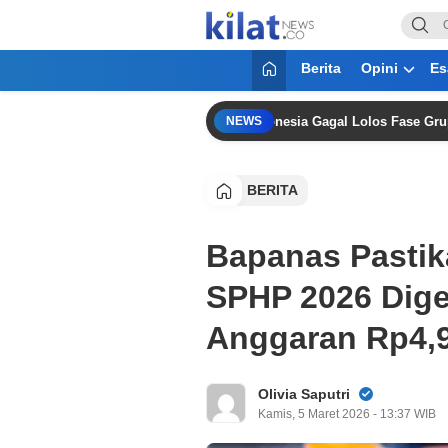
KilatNews.co
Mencerdaskan Anak Bangsa
Berita
Opini
Es
or Keberuntungan Usai Timnas Indonesia Gagal Lolos Fase Grup Piala 
NEWS
BERITA
Bapanas Pastik
SPHP 2026 Dige
Anggaran Rp4,9
Olivia Saputri
Kamis, 5 Maret 2026 - 13:37 WIB