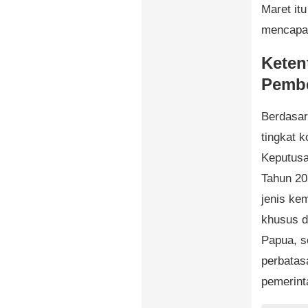
Maret itu
mencapai 
Keten
Pembe
Berdasar
tingkat 
Keputusa
Tahun 20
jenis ke
khusus d
Papua, se
perbatasa
pemerint