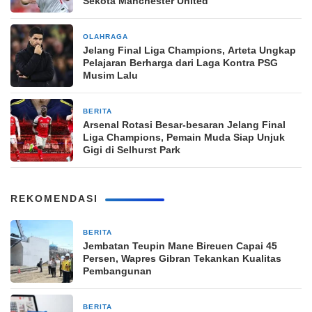
Sekota Manchester United
OLAHRAGA
2 bulan yang lalu
Jelang Final Liga Champions, Arteta Ungkap
Pelajaran Berharga dari Laga Kontra PSG
Musim Lalu
BERITA
3 bulan yang lalu
Arsenal Rotasi Besar-besaran Jelang Final
Liga Champions, Pemain Muda Siap Unjuk
Gigi di Selhurst Park
REKOMENDASI
BERITA
16 jam yang lalu
Jembatan Teupin Mane Bireuen Capai 45
Persen, Wapres Gibran Tekankan Kualitas
Pembangunan
BERITA
18 jam yang lalu