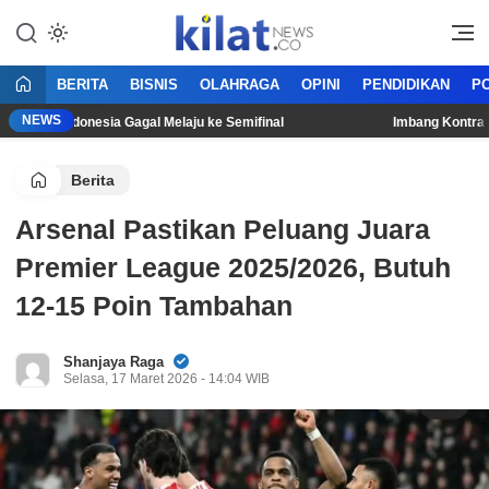
Mencerdaskan Anak Bangsa
KilatNews.co
BERITA
BISNIS
OLAHRAGA
OPINI
PENDIDIKAN
PO
NEWS
mnas Indonesia Gagal Melaju ke Semifinal
Imbang Kontra Singa
Berita
Arsenal Pastikan Peluang Juara
Premier League 2025/2026, Butuh
12-15 Poin Tambahan
Shanjaya Raga
Selasa, 17 Maret 2026 - 14:04 WIB