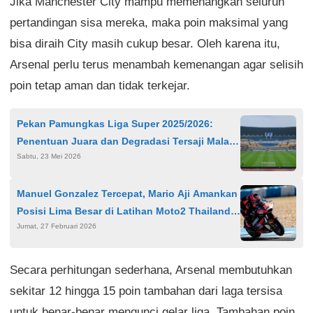
Jika Manchester City mampu memenangkan seluruh
pertandingan sisa mereka, maka poin maksimal yang
bisa diraih City masih cukup besar. Oleh karena itu,
Arsenal perlu terus menambah kemenangan agar selisih
poin tetap aman dan tidak terkejar.
Pekan Pamungkas Liga Super 2025/2026:
Penentuan Juara dan Degradasi Tersaji Malam
Sabtu, 23 Mei 2026
Ini
Manuel Gonzalez Tercepat, Mario Aji Amankan
Posisi Lima Besar di Latihan Moto2 Thailand
Jumat, 27 Februari 2026
2026
Secara perhitungan sederhana, Arsenal membutuhkan
sekitar 12 hingga 15 poin tambahan dari laga tersisa
untuk benar-benar mengunci gelar liga. Tambahan poin