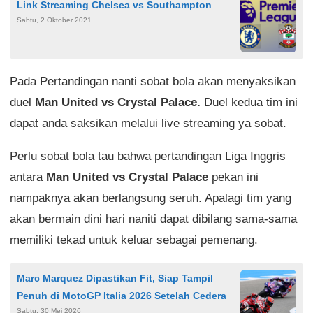
Link Streaming Chelsea vs Southampton
Sabtu, 2 Oktober 2021
Pada Pertandingan nanti sobat bola akan menyaksikan
duel
Man United vs Crystal Palace.
Duel kedua tim ini
dapat anda saksikan melalui live streaming ya sobat.
Perlu sobat bola tau bahwa pertandingan Liga Inggris
antara
Man United vs Crystal Palace
pekan ini
nampaknya akan berlangsung seruh. Apalagi tim yang
akan bermain dini hari naniti dapat dibilang sama-sama
memiliki tekad untuk keluar sebagai pemenang.
Marc Marquez Dipastikan Fit, Siap Tampil
Penuh di MotoGP Italia 2026 Setelah Cedera
Sabtu, 30 Mei 2026