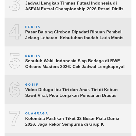
3
Jadwal Lengkap Timnas Futsal Indonesia di
ASEAN Futsal Championship 2026 Resmi Dirilis
4
BERITA
Pasar Balong Cirebon Dipadati Ribuan Pembeli
Jelang Lebaran, Kebutuhan Ibadah Laris Manis
5
BERITA
Sepuluh Wakil Indonesia Siap Berlaga di BWF
Orleans Masters 2026: Cek Jadwal Lengkapnya!
6
GOSIP
Video Diduga Ibu Tiri dan Anak Tiri di Kebun
Sawit Viral, Picu Lonjakan Pencarian Drastis
7
OLAHRAGA
Kolombia Pastikan Tiket 32 Besar Piala Dunia
2026, Jaga Rekor Sempurna di Grup K