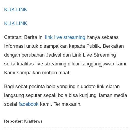
KLIK LINK
KLIK LINK
Catatan: Berita ini
link live streaming
hanya sebatas
Informasi untuk disampaikan kepada Publik. Berkaitan
dengan perubahan Jadwal dan Link Live Streaming
serta kualitas live streaming diluar tanggungjawab kami.
Kami sampaikan mohon maaf.
Bagi sobat pecinta bola yang ingin update link siaran
langsung seputar sepak bola bisa kunjungi laman media
sosial
facebook
kami. Terimakasih.
Reporter:
KilatNews