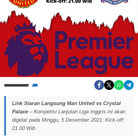
Link Siaran Langsung Man United vs Crystal
Palace
– Kompetisi Lanjutan Liga Inggris ini akan
digelar pada Minggu, 5 Desember 2021. Kick-off:
21.00 Wib