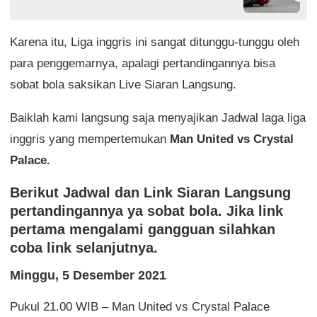
Karena itu, Liga inggris ini sangat ditunggu-tunggu oleh
para penggemarnya, apalagi pertandingannya bisa
sobat bola saksikan Live Siaran Langsung.
Baiklah kami langsung saja menyajikan Jadwal laga liga
inggris yang mempertemukan
Man United vs Crystal
Palace.
Berikut Jadwal dan Link Siaran Langsung
pertandingannya ya sobat bola. Jika link
pertama mengalami gangguan silahkan
coba link selanjutnya.
Minggu, 5 Desember 2021
Pukul 21.00 WIB – Man United vs Crystal Palace