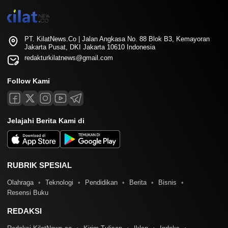
PT. KilatNews.Co | Jalan Angkasa No. 88 Blok B3, Kemayoran
Jakarta Pusat, DKI Jakarta 10610 Indonesia
redakturkilatnews@gmail.com
Follow Kami
Jelajahi Berita Kami di
RUBRIK SPESIAL
Olahraga
Teknologi
Pendidikan
Berita
Bisnis
Resensi Buku
REDAKSI