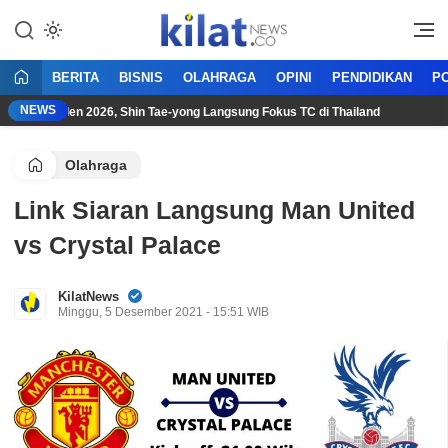
Mencerdaskan Anak Bangsa
KilatNews.co
BERITA
BISNIS
OLAHRAGA
OPINI
PENDIDIKAN
PO
NEWS
a Presiden 2026, Shin Tae-yong Langsung Fokus TC di Thailand
Olahraga
Link Siaran Langsung Man United
vs Crystal Palace
KilatNews
Minggu, 5 Desember 2021 - 15:51 WIB