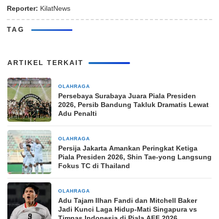
Reporter:
KilatNews
TAG
ARTIKEL TERKAIT
OLAHRAGA
4 jam yang lalu
Persebaya Surabaya Juara Piala Presiden
2026, Persib Bandung Takluk Dramatis Lewat
Adu Penalti
OLAHRAGA
7 jam yang lalu
Persija Jakarta Amankan Peringkat Ketiga
Piala Presiden 2026, Shin Tae-yong Langsung
Fokus TC di Thailand
OLAHRAGA
7 jam yang lalu
Adu Tajam Ilhan Fandi dan Mitchell Baker
Jadi Kunci Laga Hidup-Mati Singapura vs
Timnas Indonesia di Piala AFF 2026