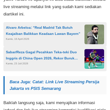
live streaming melalui link yang sudah kami sediakan
diartikel ini.
Alvaro Arbeloa: “Real Madrid Tak Butuh
Keajaiban Balikkan Keadaan Lawan Bayern”
Kamis, 16 April 2026
Sabar/Reza Gagal Pecahkan Teka-teki Duo
Inggris di China Open 2026, Rekor Buruk
Kamis, 23 Juli 2026
Berlanjut
Baca Juga: Catat: Link Live Streaming Persija
Jakarta vs PSIS Semarang
Baiklah langsung saja, kami menyajikan informasi