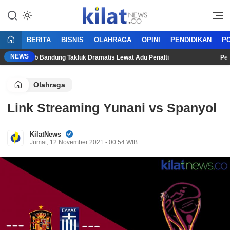
Mencerdaskan Anak Bangsa
KilatNews.co
BERITA
BISNIS
OLAHRAGA
OPINI
PENDIDIKAN
PO
NEWS
6, Persib Bandung Takluk Dramatis Lewat Adu Penalti
Persija
Olahraga
Link Streaming Yunani vs Spanyol
KilatNews
Jumat, 12 November 2021 - 00:54 WIB