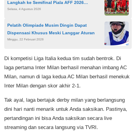
Langkah ke Semifinal Piala AFF 2026
Selasa, 4 Agustus 2026
Terancam
Pelatih Olimpiade Musim Dingin Dapat
Dispensasi Khusus Meski Langgar Aturan
Minggu, 22 Februari 2026
Di kompetisi Liga Italia kedua tim sudah bentrok. Di
laga pertama Inter Milan berhasil menahan imbang AC
Milan, namun di laga kedua AC Milan berhasil menekuk
Inter Milan dengan skor akhir 2-1.
Tak ayal, laga bertajuk derby milan yang berlangsung
dini hari nanti menarik untuk Anda saksikan. Pastinya,
pertandingan ini bisa Anda saksikan secara live
streaming dan secara langsung via TVRI.