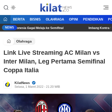
Mencerdaskan Anak Bangsa
KilatNews.co
BERITA
BISNIS
OLAHRAGA
OPINI
PENDIDIKAN
PO
NEWS
as Indonesia Gagal Melaju ke Semifinal
Imbang Kontra Singapu
Olahraga
Link Live Streaming AC Milan vs
Inter Milan, Leg Pertama Semifinal
Coppa Italia
KilatNews
Selasa, 1 Maret 2022 - 21:20 WIB