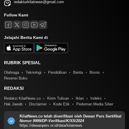
redakturkilatnews@gmail.com
Follow Kami
Jelajahi Berita Kami di
RUBRIK SPESIAL
Olahraga
Teknologi
Pendidikan
Berita
Bisnis
Resensi Buku
REDAKSI
Redaksi KilatNews.co
Kirim Tulisan
Iklan
Indeks
Hak Jawab
Disclaimer
Kode Etik
Pedoman Media Siber
KilatNews.co telah diverifikasi oleh Dewan Pers
Sertifikat
Nomor 9999/DP-Verifikasi/K/XII/2024
https://dewanpers.or.id/data/kilatnews