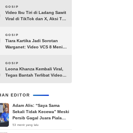
8
GOSIP
Video Ibu Tiri di Ladang Sawit
Viral di TikTok dan X, Aksi Tak
Biasa Bikin Warganet
Penasaran
9
GOSIP
Tiara Kartika Jadi Sorotan
Warganet: Video VCS 8 Menit
21 Detik Diduga Beredar di
Terabox
10
GOSIP
Leona Khanza Kembali Viral,
Tegas Bantah Terlibat Video
Syur: “Aku Udah Cape”
IHAN EDITOR
Adam Alis: “Saya Sama
Sekali Tidak Kecewa” Meski
Persib Gagal Juara Piala
Presiden 2026
53 menit yang lalu