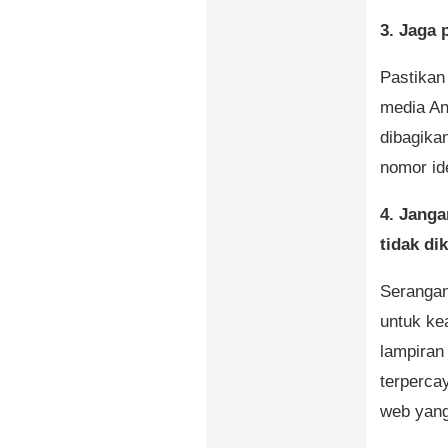
3. Jaga 
Pastikan
media An
dibagika
nomor id
4. Janga
tidak di
Serangan
untuk ke
lampiran 
terperca
web yang