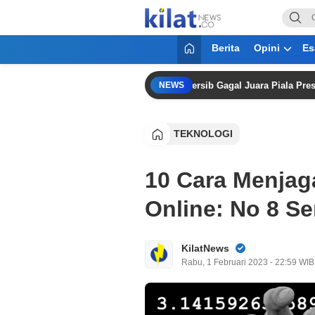
KilatNews.co
Mencerdaskan Anak Bangsa
Berita
Opini
Es
Sama Sekali Tidak Kecewa” Meski Persib Gagal Juara Piala Presiden 20
NEWS
TEKNOLOGI
10 Cara Menja
Online: No 8 S
KilatNews
Rabu, 1 Februari 2023 - 22:59 WIB