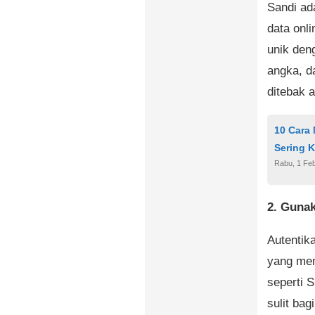
Sandi ad
data onl
unik den
angka, d
ditebak 
10 Cara
Sering 
Rabu, 1 Feb
2. Gunak
Autentik
yang mem
seperti S
sulit ba