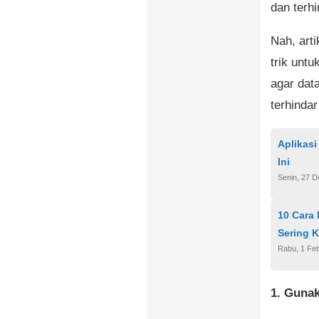
dan terh
Nah, art
trik unt
agar dat
terhinda
Aplikasi
Ini
Senin, 27 
10 Cara
Sering 
Rabu, 1 Feb
1. Gunak