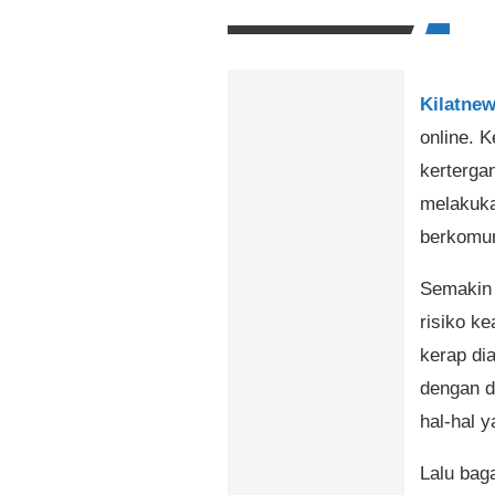
Kilatnew
online. 
kerterga
melakukan
berkomun
Semakin 
risiko k
kerap di
dengan d
hal-hal y
Lalu bag