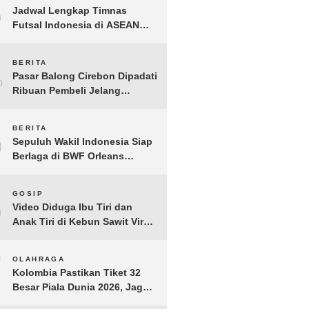
3
Jadwal Lengkap Timnas
Futsal Indonesia di ASEAN
Futsal Championship 2026
Resmi Dirilis
4
BERITA
Pasar Balong Cirebon Dipadati
Ribuan Pembeli Jelang
Lebaran, Kebutuhan Ibadah
Laris Manis
5
BERITA
Sepuluh Wakil Indonesia Siap
Berlaga di BWF Orleans
Masters 2026: Cek Jadwal
Lengkapnya!
6
GOSIP
Video Diduga Ibu Tiri dan
Anak Tiri di Kebun Sawit Viral,
Picu Lonjakan Pencarian
Drastis
7
OLAHRAGA
Kolombia Pastikan Tiket 32
Besar Piala Dunia 2026, Jaga
Rekor Sempurna di Grup K