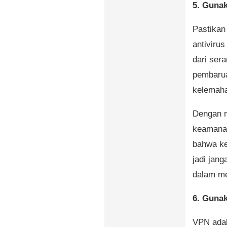
5. Guna
Pastikan
antivirus
dari ser
pembarua
kelemah
Dengan m
keamanan
bahwa ke
jadi jang
dalam me
6. Gunak
VPN adal