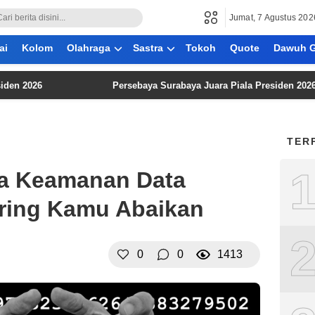
Jumat, 7 Agustus 202
ai
Kolom
Olahraga
Sastra
Tokoh
Quote
Dawuh G
26
Persebaya Surabaya Juara Piala Presiden 2026, Persi
TER
ga Keamanan Data
ering Kamu Abaikan
0
0
1413