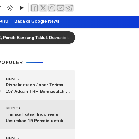
6
uru
Baca di Google News
b Bandung Takluk Dramatis Lewat Adu Penalti
Persija Ja
POPULER
1
BERITA
Disnakertrans Jabar Terima
157 Aduan THR Bermasalah,
Perusahaan Terancam Sanksi
Administratif
2
BERITA
Timnas Futsal Indonesia
Umumkan 19 Pemain untuk
Piala AFF 2026, Kombinasi
Senior-Muda Siap Berlaga
BERITA