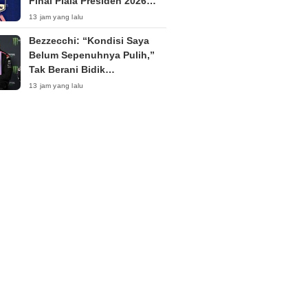
Final Piala Presiden 2026
Tanpa Penonton
13 jam yang lalu
Bezzecchi: “Kondisi Saya
Belum Sepenuhnya Pulih,”
Tak Berani Bidik
Kemenangan di Silverstone
13 jam yang lalu