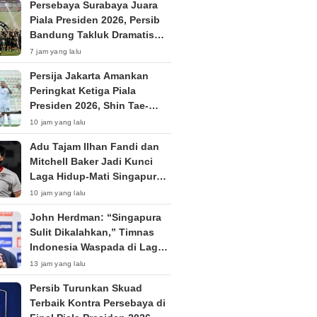
Persebaya Surabaya Juara
Piala Presiden 2026, Persib
Bandung Takluk Dramatis
Lewat Adu Penalti
7 jam yang lalu
Persija Jakarta Amankan
Peringkat Ketiga Piala
Presiden 2026, Shin Tae-
yong Langsung Fokus TC di
10 jam yang lalu
Thailand
Adu Tajam Ilhan Fandi dan
Mitchell Baker Jadi Kunci
Laga Hidup-Mati Singapura
vs Timnas Indonesia di Piala
10 jam yang lalu
AFF 2026
John Herdman: “Singapura
Sulit Dikalahkan,” Timnas
Indonesia Waspada di Laga
Penentu Semifinal
13 jam yang lalu
Persib Turunkan Skuad
Terbaik Kontra Persebaya di