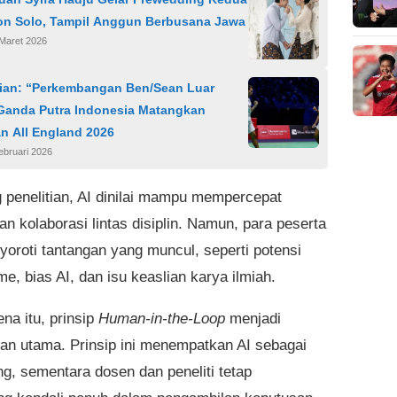
ton Solo, Tampil Anggun Berbusana Jawa
 Maret 2026
lfian: “Perkembangan Ben/Sean Luar
 Ganda Putra Indonesia Matangkan
n All England 2026
ebruari 2026
g penelitian, AI dinilai mampu mempercepat
an kolaborasi lintas disiplin. Namun, para peserta
yoroti tantangan yang muncul, seperti potensi
me, bias AI, dan isu keaslian karya ilmiah.
na itu, prinsip
Human-in-the-Loop
menjadi
an utama. Prinsip ini menempatkan AI sebagai
g, sementara dosen dan peneliti tetap