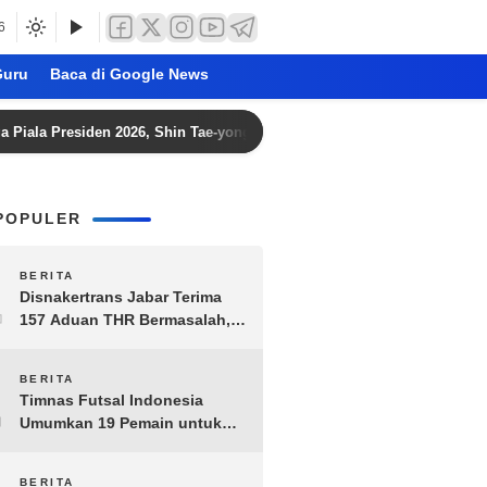
6
uru
Baca di Google News
Presiden 2026, Shin Tae-yong Langsung Fokus TC di Thailand
POPULER
1
BERITA
Disnakertrans Jabar Terima
157 Aduan THR Bermasalah,
Perusahaan Terancam Sanksi
Administratif
2
BERITA
Timnas Futsal Indonesia
Umumkan 19 Pemain untuk
Piala AFF 2026, Kombinasi
Senior-Muda Siap Berlaga
BERITA