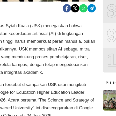
tas Syiah Kuala (USK) menegaskan bahwa
an kecerdasan artifisial (AI) di lingkungan
n tinggi harus memperkuat peran manusia, bukan
ikannya. USK memposisikan AI sebagai mitra
t) yang mendukung proses pembelajaran, riset,
 kelola kampus, dengan tetap mengedepankan
ta integritas akademik.
PIL
n tersebut disampaikan USK usai mengikuti
ogle for Education Higher Education Leader
026. Acara bertema “The Science and Strategy of
owered University” ini diselenggarakan di Google
e Office pada 24 Juni 2026.