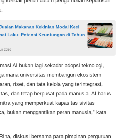
 kendali penuh dalam pengambilan keputusan
k.
 Jualan Makanan Kekinian Modal Kecil
pat Laku: Potensi Keuntungan di Tahun
uli 2026
rmasi AI bukan lagi sekadar adopsi teknologi,
agaimana universitas membangun ekosistem
ran, riset, dan tata kelola yang terintegrasi,
itas, dan tetap berpusat pada manusia. AI harus
mitra yang memperkuat kapasitas sivitas
a, bukan menggantikan peran manusia,” kata
Rina, diskusi bersama para pimpinan perguruan