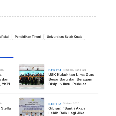
fisial
Pendidikan Tinggi
Universitas Syiah Kuala
lalu
4 minggu yang lalu
BERITA
a
USK Kukuhkan Lima Guru
a dan
Besar Baru dari Beragam
, YKPI
Disiplin Ilmu, Perkuat
Kontribusi Pembangunan
Daerah
lu
5 Maret 2026
BERITA
Stella
Gibran: “Santri Akan
Lebih Baik Lagi Jika