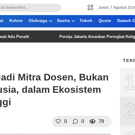
Jumat, 7 Agustus 202
ai
Kolom
Olahraga
Sastra
Tokoh
Quote
Dawuh G
enalti
Persija Jakarta Amankan Peringkat Ketiga Piala 
TER
Jadi Mitra Dosen, Bukan
sia, dalam Ekosistem
ggi
0
0
79