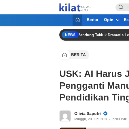
KilatNews.co
Mencerdaskan Anak Bangsa
Berita
Opini
Es
Juara Piala Presiden 2026, Persib Bandung Takluk Dramatis Lewat Adu P
NEWS
BERITA
USK: AI Harus 
Pengganti Manu
Pendidikan Tin
Olivia Saputri
Minggu, 28 Juni 2026 - 15:03 WIB