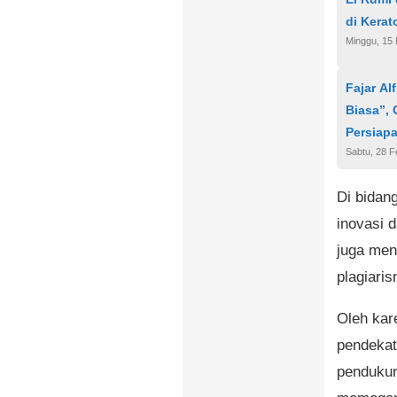
di Kera
Minggu, 15
Fajar A
Biasa”,
Persiapa
Sabtu, 28 F
Di bidan
inovasi d
juga men
plagiaris
Oleh kare
pendekat
pendukun