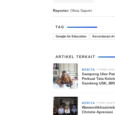
Reporter:
Olivia Saputri
TAG
Google for Education
Kecerdasan Arti
ARTIKEL TERKAIT
1 minggu yang 
BERITA
Gampong Ulee Pat
Perkuat Tata Kelol
Gandeng USK, BRI
untuk Percepat
Pembangunan
3 bulan yang la
BERITA
Wamendiktisaintek 
Christie Apresiasi