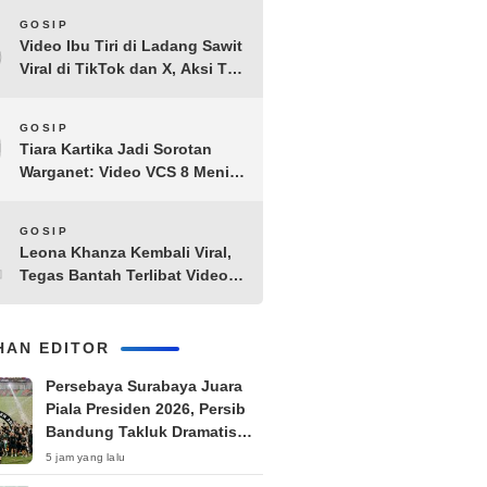
8
GOSIP
Video Ibu Tiri di Ladang Sawit
Viral di TikTok dan X, Aksi Tak
Biasa Bikin Warganet
Penasaran
9
GOSIP
Tiara Kartika Jadi Sorotan
Warganet: Video VCS 8 Menit
21 Detik Diduga Beredar di
Terabox
10
GOSIP
Leona Khanza Kembali Viral,
Tegas Bantah Terlibat Video
Syur: “Aku Udah Cape”
IHAN EDITOR
Persebaya Surabaya Juara
Piala Presiden 2026, Persib
Bandung Takluk Dramatis
Lewat Adu Penalti
5 jam yang lalu