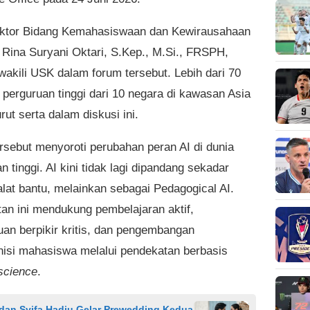
ktor Bidang Kemahasiswaan dan Kewirausahaan
 Rina Suryani Oktari, S.Kep., M.Si., FRSPH,
wakili USK dalam forum tersebut. Lebih dari 70
 perguruan tinggi dari 10 negara di kawasan Asia
urut serta dalam diskusi ini.
rsebut menyoroti perubahan peran AI di dunia
n tinggi. AI kini tidak lagi dipandang sekadar
alat bantu, melainkan sebagai Pedagogical AI.
an ini mendukung pembelajaran aktif,
n berpikir kritis, dan pengembangan
isi mahasiswa melalui pendekatan berbasis
 science
.
 dan Syifa Hadju Gelar Prewedding Kedua