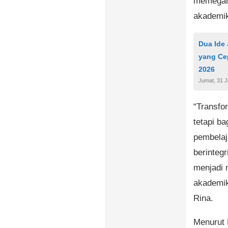
memegang
akademi
Dua Ide
yang Ce
2026
Jumat, 31 J
“Transfo
tetapi b
pembelaja
berintegr
menjadi 
akademik
Rina.
Menurut 