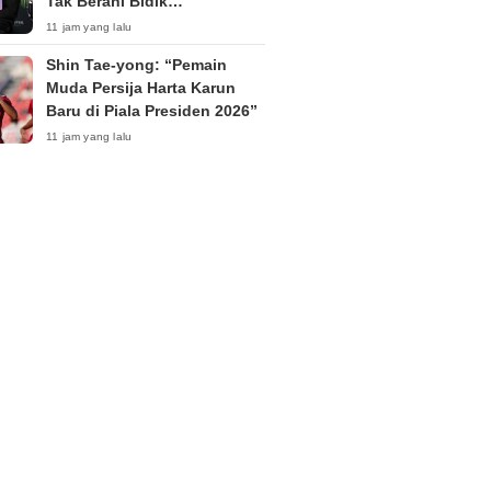
Tak Berani Bidik
Kemenangan di Silverstone
11 jam yang lalu
Shin Tae-yong: “Pemain
Muda Persija Harta Karun
Baru di Piala Presiden 2026”
11 jam yang lalu