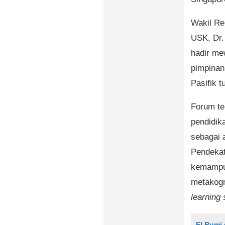
Wakil Re
USK, Dr.
hadir me
pimpinan
Pasifik t
Forum te
pendidika
sebagai 
Pendekat
kemampua
metakogn
learning
El Rumi