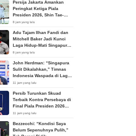
Persija Jakarta Amankan
Peringkat Ketiga Piala
Presiden 2026, Shin Tae-
yong Langsung Fokus TC di
8 jam yang lalu
Thailand
Adu Tajam Ilhan Fandi dan
Mitchell Baker Jadi Kunci
Laga Hidup-Mati Singapura
vs Timnas Indonesia di Piala
8 jam yang lalu
AFF 2026
John Herdman: “Singapura
Sulit Dikalahkan,” Timnas
Indonesia Waspada di Laga
Penentu Semifinal
11 jam yang lalu
Persib Turunkan Skuad
Terbaik Kontra Persebaya di
Final Piala Presiden 2026
Tanpa Penonton
11 jam yang lalu
Bezzecchi: “Kondisi Saya
Belum Sepenuhnya Pulih,”