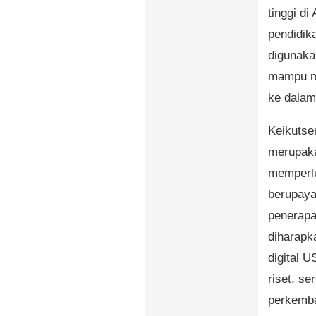
tinggi d
pendidika
digunaka
mampu me
ke dalam
Keikutse
merupaka
memperlua
berupaya
penerapan
diharapk
digital 
riset, s
perkemba