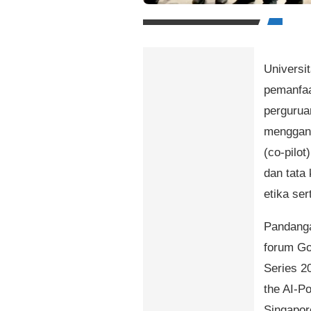
Universi
pemanfaat
pergurua
menggant
(co-pilo
dan tata
etika ser
Pandanga
forum Go
Series 2
the AI-P
Singapor