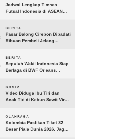
3
Jadwal Lengkap Timnas
Futsal Indonesia di ASEAN
Futsal Championship 2026
Resmi Dirilis
4
BERITA
Pasar Balong Cirebon Dipadati
Ribuan Pembeli Jelang
Lebaran, Kebutuhan Ibadah
Laris Manis
5
BERITA
Sepuluh Wakil Indonesia Siap
Berlaga di BWF Orleans
Masters 2026: Cek Jadwal
Lengkapnya!
6
GOSIP
Video Diduga Ibu Tiri dan
Anak Tiri di Kebun Sawit Viral,
Picu Lonjakan Pencarian
Drastis
7
OLAHRAGA
Kolombia Pastikan Tiket 32
Besar Piala Dunia 2026, Jaga
Rekor Sempurna di Grup K