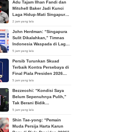
Adu Tajam Ilhan Fandi dan
Mitchell Baker Jadi Kunci
Laga Hidup-Mati Singapura
vs Timnas Indonesia di Piala
2 jam yang lalu
AFF 2026
John Herdman: “Singapura
Sulit Dikalahkan,” Timnas
Indonesia Waspada di Laga
Penentu Semifinal
5 jam yang lalu
Persib Turunkan Skuad
Terbaik Kontra Persebaya di
Final Piala Presiden 2026
Tanpa Penonton
5 jam yang lalu
Bezzecchi: “Kondisi Saya
Belum Sepenuhnya Pulih,”
Tak Berani Bidik
Kemenangan di Silverstone
5 jam yang lalu
Shin Tae-yong: “Pemain
Muda Persija Harta Karun