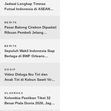
3
Jadwal Lengkap Timnas
Futsal Indonesia di ASEAN
Futsal Championship 2026
Resmi Dirilis
4
BERITA
Pasar Balong Cirebon Dipadati
Ribuan Pembeli Jelang
Lebaran, Kebutuhan Ibadah
Laris Manis
5
BERITA
Sepuluh Wakil Indonesia Siap
Berlaga di BWF Orleans
Masters 2026: Cek Jadwal
Lengkapnya!
6
GOSIP
Video Diduga Ibu Tiri dan
Anak Tiri di Kebun Sawit Viral,
Picu Lonjakan Pencarian
Drastis
7
OLAHRAGA
Kolombia Pastikan Tiket 32
Besar Piala Dunia 2026, Jaga
Rekor Sempurna di Grup K