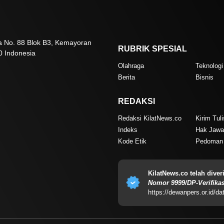
sa No. 88 Blok B3, Kemayoran
RUBRIK SPESIAL
0 Indonesia
Olahraga
Teknologi
Berita
Bisnis
REDAKSI
Redaksi KilatNews.co
Kirim Tul
Indeks
Hak Jawa
Kode Etik
Pedoman 
KilatNews.co telah dive
Nomor 9999/DP-Verifikas
https://dewanpers.or.id/da