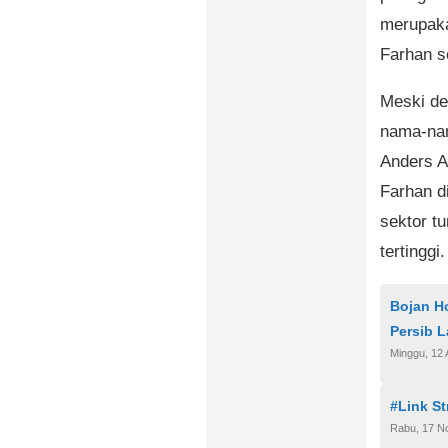
merupaka
Farhan s
Meski de
nama-nam
Anders A
Farhan di
sektor tu
tertinggi.
Bojan H
Persib L
Minggu, 12 
#Link St
Rabu, 17 N