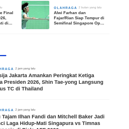
lu
2 bulan yang lalu
OLAHRAGA
ke Final
Alwi Farhan dan
26,
Fajar/Rian Siap Tempur di
ti di
Semifinal Singapore Open
2026, Cek Jadwal
Lengkapnya
2 jam yang lalu
HRAGA
sija Jakarta Amankan Peringkat Ketiga
la Presiden 2026, Shin Tae-yong Langsung
us TC di Thailand
2 jam yang lalu
HRAGA
 Tajam Ilhan Fandi dan Mitchell Baker Jadi
ci Laga Hidup-Mati Singapura vs Timnas