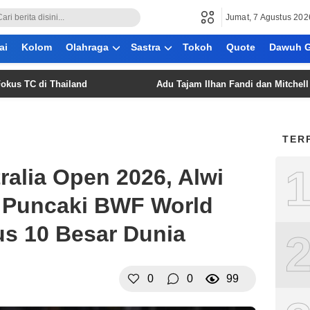
Jumat, 7 Agustus 202
ai
Kolom
Olahraga
Sastra
Tokoh
Quote
Dawuh G
C di Thailand
Adu Tajam Ilhan Fandi dan Mitchell Baker 
TER
ralia Open 2026, Alwi
 Puncaki BWF World
s 10 Besar Dunia
0
0
99