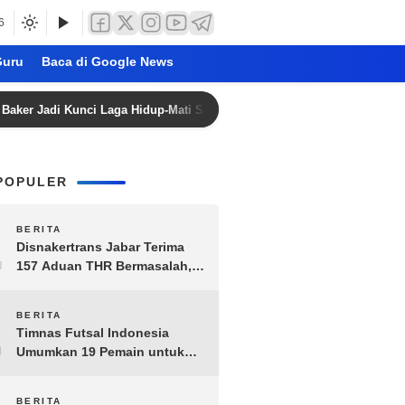
6
uru
Baca di Google News
Jadi Kunci Laga Hidup-Mati Singapura vs Timnas Indonesia di Piala AFF
POPULER
1
BERITA
Disnakertrans Jabar Terima
157 Aduan THR Bermasalah,
Perusahaan Terancam Sanksi
Administratif
2
BERITA
Timnas Futsal Indonesia
Umumkan 19 Pemain untuk
Piala AFF 2026, Kombinasi
Senior-Muda Siap Berlaga
BERITA