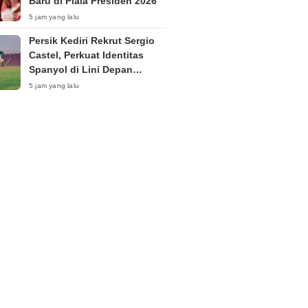
Baru di Piala Presiden 2026”
5 jam yang lalu
Persik Kediri Rekrut Sergio
Castel, Perkuat Identitas
Spanyol di Lini Depan
Menjelang Super League
5 jam yang lalu
2026/27