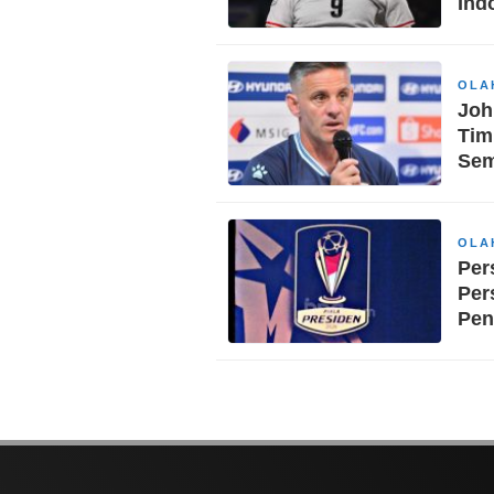
Ind
OLA
Joh
Tim
Sem
OLA
Per
Per
Pen