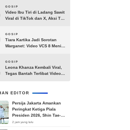
8
GOSIP
Video Ibu Tiri di Ladang Sawit
Viral di TikTok dan X, Aksi Tak
Biasa Bikin Warganet
Penasaran
9
GOSIP
Tiara Kartika Jadi Sorotan
Warganet: Video VCS 8 Menit
21 Detik Diduga Beredar di
Terabox
10
GOSIP
Leona Khanza Kembali Viral,
Tegas Bantah Terlibat Video
Syur: “Aku Udah Cape”
IHAN EDITOR
Persija Jakarta Amankan
Peringkat Ketiga Piala
Presiden 2026, Shin Tae-
yong Langsung Fokus TC di
2 jam yang lalu
Thailand