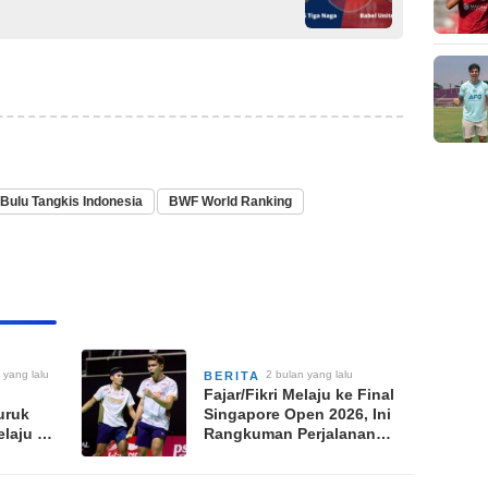
Bulu Tangkis Indonesia
BWF World Ranking
 yang lalu
2 bulan yang lalu
BERITA
Fajar/Fikri Melaju ke Final
uruk
Singapore Open 2026, Ini
elaju ke
Rangkuman Perjalanan
pan
dan Jadwal Puncak
Turnamen