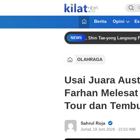
KilatNews.co
Mencerdaskan Anak Bangsa
Berita
Opini
Es
Peringkat Ketiga Piala Presiden 2026, Shin Tae-yong Langsung Fokus T
NEWS
OLAHRAGA
Usai Juara Aust
Farhan Melesat
Tour dan Tembu
Sahrul Roja
Jumat, 19 Juni 2026 - 15:03 WIB