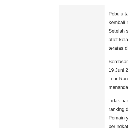
Pebulu ta
kembali m
Setelah 
atlet kel
teratas 
Berdasar
19 Juni 
Tour Ran
menandai
Tidak han
ranking 
Pemain y
peringkat