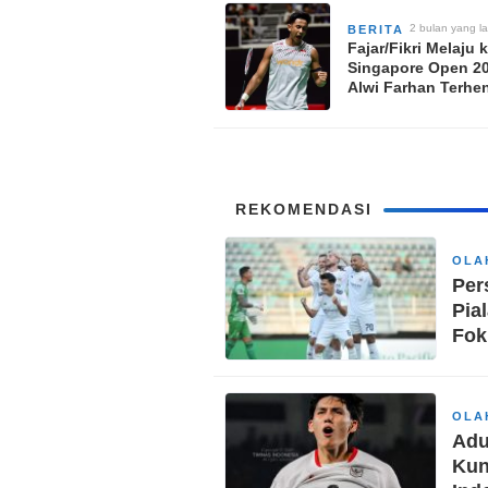
2 bulan yang la
BERITA
Fajar/Fikri Melaju 
Singapore Open 20
Alwi Farhan Terhen
Semifinal
REKOMENDASI
OLA
Per
Pia
Fok
OLA
Adu
Kun