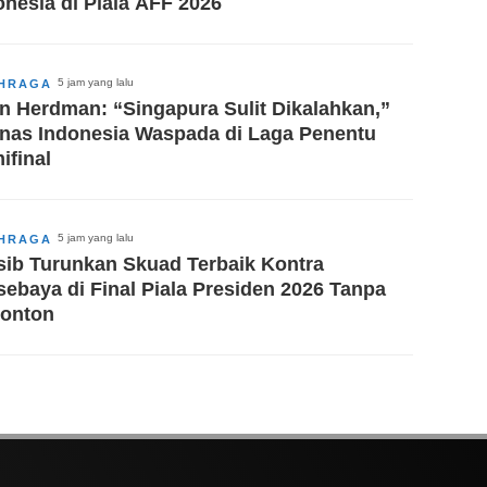
onesia di Piala AFF 2026
5 jam yang lalu
HRAGA
n Herdman: “Singapura Sulit Dikalahkan,”
nas Indonesia Waspada di Laga Penentu
ifinal
5 jam yang lalu
HRAGA
sib Turunkan Skuad Terbaik Kontra
sebaya di Final Piala Presiden 2026 Tanpa
onton