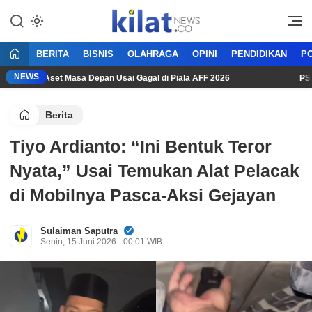
Mencerdaskan Anak Bangsa
KilatNews.co
BERITA
BISNIS
OLAHRAGA
OPINI
PENDIDIKAN
PO
NEWS
onesia Aset Masa Depan Usai Gagal di Piala AFF 2026
PSSI M
Berita
Tiyo Ardianto: “Ini Bentuk Teror
Nyata,” Usai Temukan Alat Pelacak
di Mobilnya Pasca-Aksi Gejayan
Sulaiman Saputra
Senin, 15 Juni 2026 - 00:01 WIB