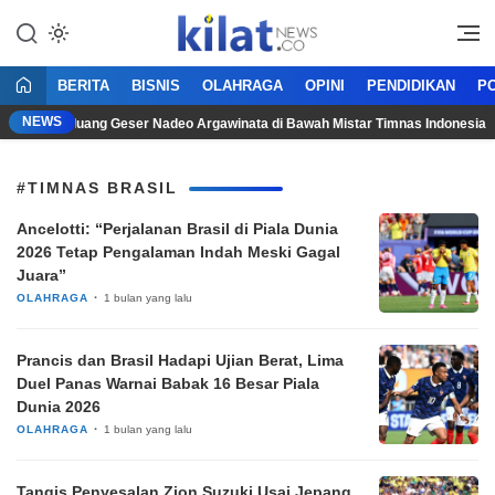
Mencerdaskan Anak Bangsa
KilatNews.co
BERITA
BISNIS
OLAHRAGA
OPINI
PENDIDIKAN
PO
NEWS
iadi Berpeluang Geser Nadeo Argawinata di Bawah Mistar Timnas Indonesia
#TIMNAS BRASIL
Ancelotti: “Perjalanan Brasil di Piala Dunia
2026 Tetap Pengalaman Indah Meski Gagal
Juara”
OLAHRAGA
1 bulan yang lalu
Prancis dan Brasil Hadapi Ujian Berat, Lima
Duel Panas Warnai Babak 16 Besar Piala
Dunia 2026
OLAHRAGA
1 bulan yang lalu
Tangis Penyesalan Zion Suzuki Usai Jepang