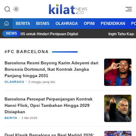
Mencerdaskan Anak Bangsa
KilatNews.co
BERITA
BISNIS
OLAHRAGA
OPINI
PENDIDIKAN
PO
NEWS
akan QRIS untuk Hindari Penipuan Digital
Ingin Tahu Kapan H
#FC BARCELONA
Barcelona Resmi Boyong Karim Adeyemi dari
Borussia Dortmund, Ikat Kontrak Jangka
Panjang hingga 2031
OLAHRAGA
2 minggu yang lalu
Barcelona Percepat Perpanjangan Kontrak
Hansi Flick, Opsi Tambahan Hingga 2029
Disiapkan
BERITA
2 Mei 2026
Duel Klasik Barcelona vs Real Madrid 2026: