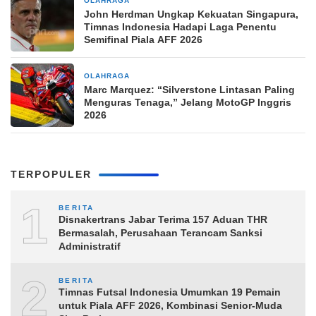
OLAHRAGA
2 jam yang lalu
John Herdman Ungkap Kekuatan Singapura,
Timnas Indonesia Hadapi Laga Penentu
Semifinal Piala AFF 2026
OLAHRAGA
2 jam yang lalu
Marc Marquez: “Silverstone Lintasan Paling
Menguras Tenaga,” Jelang MotoGP Inggris
2026
TERPOPULER
1
BERITA
Disnakertrans Jabar Terima 157 Aduan THR
Bermasalah, Perusahaan Terancam Sanksi
Administratif
2
BERITA
Timnas Futsal Indonesia Umumkan 19 Pemain
untuk Piala AFF 2026, Kombinasi Senior-Muda