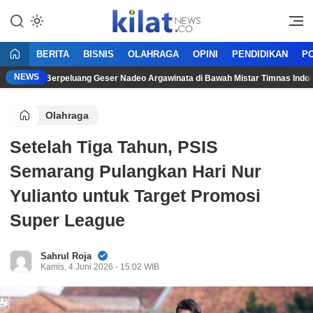
Mencerdaskan Anak Bangsa
KilatNews.co
BERITA
BISNIS
OLAHRAGA
OPINI
PENDIDIKAN
PO
NEWS
upriadi Berpeluang Geser Nadeo Argawinata di Bawah Mistar Timnas Indonesia
Olahraga
Setelah Tiga Tahun, PSIS
Semarang Pulangkan Hari Nur
Yulianto untuk Target Promosi
Super League
Sahrul Roja
Kamis, 4 Juni 2026 - 15:02 WIB