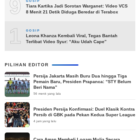
9
GOSIP
Tiara Kartika Jadi Sorotan Warganet: Video VCS
8 Menit 21 Detik Diduga Beredar di Terabox
10
GOSIP
Leona Khanza Kembali Viral, Tegas Bantah
Terlibat Video Syur: “Aku Udah Cape”
PILIHAN EDITOR
Persija Jakarta Masih Buru Dua hingga Tiga
Pemain Baru, Presiden Prapanca: “STY Belum
Beri Nama”
56 menit yang lalu
Presiden Persija Konfirmasi: Duel Klasik Kontra
Persib di GBK pada Pekan Kedua Super League
4 jam yang lalu
Cara Aman Membeli Logam Mulia Secara