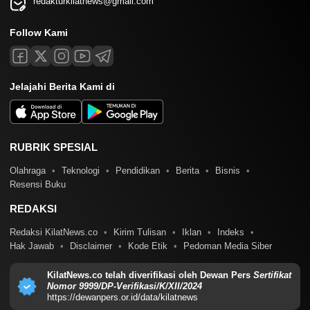
redakturkilatnews@gmail.com
Follow Kami
Jelajahi Berita Kami di
RUBRIK SPESIAL
Olahraga
Teknologi
Pendidikan
Berita
Bisnis
Resensi Buku
REDAKSI
Redaksi KilatNews.co
Kirim Tulisan
Iklan
Indeks
Hak Jawab
Disclaimer
Kode Etik
Pedoman Media Siber
KilatNews.co telah diverifikasi oleh Dewan Pers
Sertifikat
Nomor 9999/DP-Verifikasi/K/XII/2024
https://dewanpers.or.id/data/kilatnews