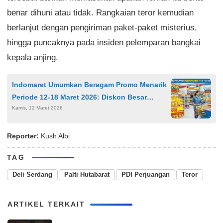
benar dihuni atau tidak. Rangkaian teror kemudian
berlanjut dengan pengiriman paket-paket misterius,
hingga puncaknya pada insiden pelemparan bangkai
kepala anjing.
Indomaret Umumkan Beragam Promo Menarik
Periode 12-18 Maret 2026: Diskon Besar
Kamis, 12 Maret 2026
hingga Beli 1 Gratis 1
Reporter:
Kush Albi
TAG
Deli Serdang
Palti Hutabarat
PDI Perjuangan
Teror
ARTIKEL TERKAIT