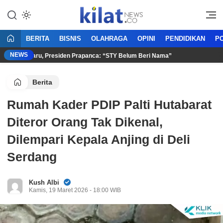
Mencerdaskan Anak Bangsa
KilatNews.co
BERITA
BISNIS
OLAHRAGA
OPINI
PENDIDIKAN
PO
NEWS
Pemain Baru, Presiden Prapanca: “STY Belum Beri Nama”
Pres
Berita
Rumah Kader PDIP Palti Hutabarat
Diteror Orang Tak Dikenal,
Dilempari Kepala Anjing di Deli
Serdang
Kush Albi
Kamis, 19 Maret 2026 - 18:00 WIB