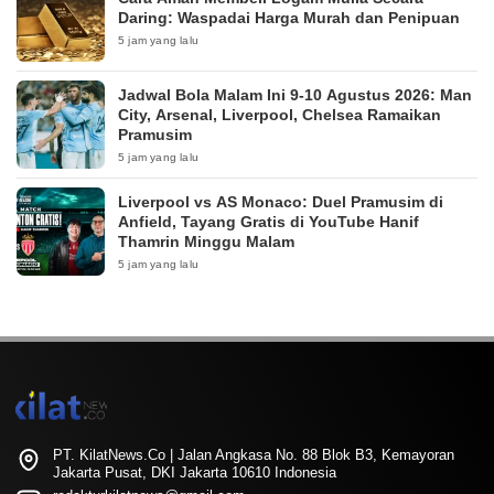
Daring: Waspadai Harga Murah dan Penipuan
5 jam yang lalu
Jadwal Bola Malam Ini 9-10 Agustus 2026: Man
City, Arsenal, Liverpool, Chelsea Ramaikan
Pramusim
5 jam yang lalu
Liverpool vs AS Monaco: Duel Pramusim di
Anfield, Tayang Gratis di YouTube Hanif
Thamrin Minggu Malam
5 jam yang lalu
PT. KilatNews.Co | Jalan Angkasa No. 88 Blok B3, Kemayoran
Jakarta Pusat, DKI Jakarta 10610 Indonesia