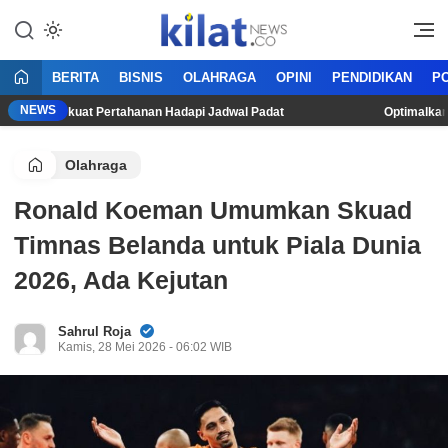
Mencerdaskan Anak Bangsa
KilatNews.co
BERITA
BISNIS
OLAHRAGA
OPINI
PENDIDIKAN
PO
NEWS
car, Perkuat Pertahanan Hadapi Jadwal Padat
Optimalkan Prod
Olahraga
Ronald Koeman Umumkan Skuad
Timnas Belanda untuk Piala Dunia
2026, Ada Kejutan
Sahrul Roja
Kamis, 28 Mei 2026 - 06:02 WIB