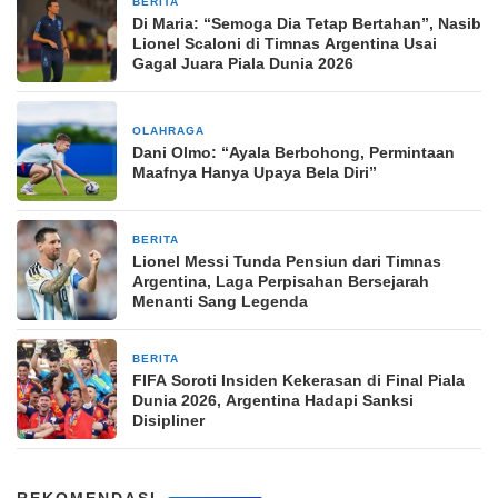
BERITA
2 minggu yang lalu
Di Maria: “Semoga Dia Tetap Bertahan”, Nasib
Lionel Scaloni di Timnas Argentina Usai
Gagal Juara Piala Dunia 2026
OLAHRAGA
2 minggu yang lalu
Dani Olmo: “Ayala Berbohong, Permintaan
Maafnya Hanya Upaya Bela Diri”
BERITA
2 minggu yang lalu
Lionel Messi Tunda Pensiun dari Timnas
Argentina, Laga Perpisahan Bersejarah
Menanti Sang Legenda
BERITA
3 minggu yang lalu
FIFA Soroti Insiden Kekerasan di Final Piala
Dunia 2026, Argentina Hadapi Sanksi
Disipliner
REKOMENDASI