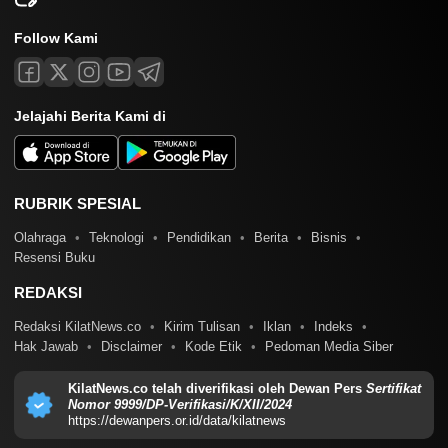
Follow Kami
Jelajahi Berita Kami di
RUBRIK SPESIAL
Olahraga
Teknologi
Pendidikan
Berita
Bisnis
Resensi Buku
REDAKSI
Redaksi KilatNews.co
Kirim Tulisan
Iklan
Indeks
Hak Jawab
Disclaimer
Kode Etik
Pedoman Media Siber
KilatNews.co telah diverifikasi oleh Dewan Pers
Sertifikat
Nomor 9999/DP-Verifikasi/K/XII/2024
https://dewanpers.or.id/data/kilatnews