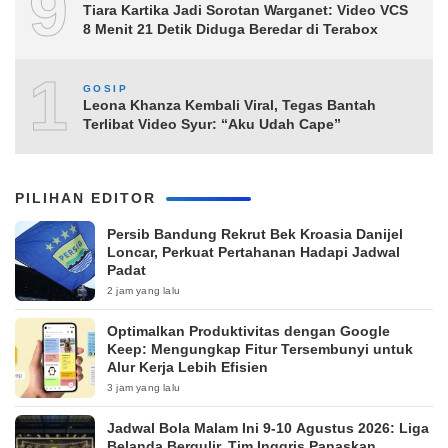
9
Tiara Kartika Jadi Sorotan Warganet: Video VCS
8 Menit 21 Detik Diduga Beredar di Terabox
10
GOSIP
Leona Khanza Kembali Viral, Tegas Bantah
Terlibat Video Syur: “Aku Udah Cape”
PILIHAN EDITOR
Persib Bandung Rekrut Bek Kroasia Danijel
Loncar, Perkuat Pertahanan Hadapi Jadwal
Padat
2 jam yang lalu
Optimalkan Produktivitas dengan Google
Keep: Mengungkap Fitur Tersembunyi untuk
Alur Kerja Lebih Efisien
3 jam yang lalu
Jadwal Bola Malam Ini 9-10 Agustus 2026: Liga
Belanda Bergulir, Tim Inggris Panaskan