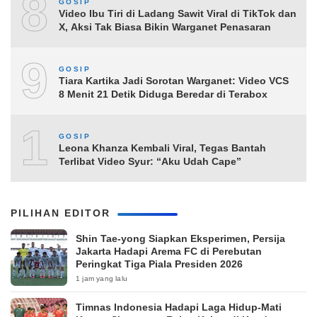
8
GOSIP
Video Ibu Tiri di Ladang Sawit Viral di TikTok dan
X, Aksi Tak Biasa Bikin Warganet Penasaran
9
GOSIP
Tiara Kartika Jadi Sorotan Warganet: Video VCS
8 Menit 21 Detik Diduga Beredar di Terabox
10
GOSIP
Leona Khanza Kembali Viral, Tegas Bantah
Terlibat Video Syur: “Aku Udah Cape”
PILIHAN EDITOR
Shin Tae-yong Siapkan Eksperimen, Persija
Jakarta Hadapi Arema FC di Perebutan
Peringkat Tiga Piala Presiden 2026
1 jam yang lalu
Timnas Indonesia Hadapi Laga Hidup-Mati