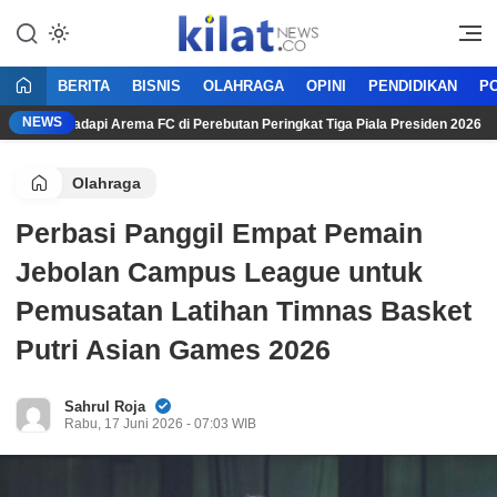
Mencerdaskan Anak Bangsa
KilatNews.co
BERITA
BISNIS
OLAHRAGA
OPINI
PENDIDIKAN
PO
NEWS
karta Hadapi Arema FC di Perebutan Peringkat Tiga Piala Presiden 2026
Olahraga
Perbasi Panggil Empat Pemain
Jebolan Campus League untuk
Pemusatan Latihan Timnas Basket
Putri Asian Games 2026
Sahrul Roja
Rabu, 17 Juni 2026 - 07:03 WIB