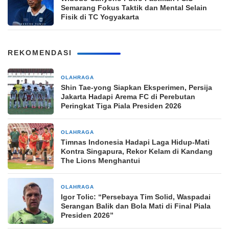
Semarang Fokus Taktik dan Mental Selain
Fisik di TC Yogyakarta
REKOMENDASI
OLAHRAGA
1 jam yang lalu
Shin Tae-yong Siapkan Eksperimen, Persija
Jakarta Hadapi Arema FC di Perebutan
Peringkat Tiga Piala Presiden 2026
OLAHRAGA
1 jam yang lalu
Timnas Indonesia Hadapi Laga Hidup-Mati
Kontra Singapura, Rekor Kelam di Kandang
The Lions Menghantui
OLAHRAGA
1 jam yang lalu
Igor Tolic: “Persebaya Tim Solid, Waspadai
Serangan Balik dan Bola Mati di Final Piala
Presiden 2026”