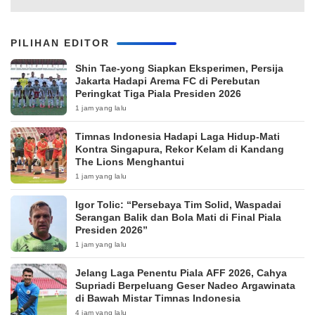
PILIHAN EDITOR
Shin Tae-yong Siapkan Eksperimen, Persija
Jakarta Hadapi Arema FC di Perebutan
Peringkat Tiga Piala Presiden 2026
1 jam yang lalu
Timnas Indonesia Hadapi Laga Hidup-Mati
Kontra Singapura, Rekor Kelam di Kandang
The Lions Menghantui
1 jam yang lalu
Igor Tolic: “Persebaya Tim Solid, Waspadai
Serangan Balik dan Bola Mati di Final Piala
Presiden 2026”
1 jam yang lalu
Jelang Laga Penentu Piala AFF 2026, Cahya
Supriadi Berpeluang Geser Nadeo Argawinata
di Bawah Mistar Timnas Indonesia
4 jam yang lalu