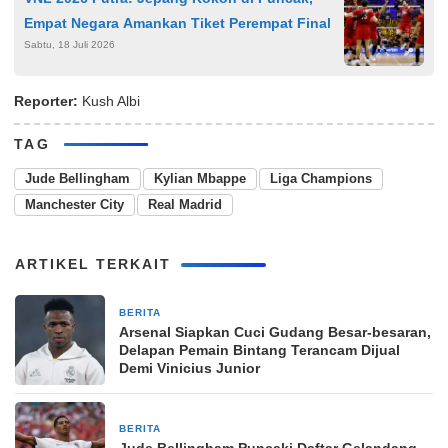
Empat Negara Amankan Tiket Perempat Final
Sabtu, 18 Juli 2026
Reporter:
Kush Albi
TAG
Jude Bellingham
Kylian Mbappe
Liga Champions
Manchester City
Real Madrid
ARTIKEL TERKAIT
BERITA
1 minggu yang lalu
Arsenal Siapkan Cuci Gudang Besar-besaran,
Delapan Pemain Bintang Terancam Dijual
Demi Vinicius Junior
BERITA
2 minggu yang lalu
Jude Bellingham Puncaki Daftar Gelandang