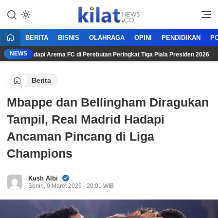
Mencerdaskan Anak Bangsa
KilatNews.co
BERITA
BISNIS
OLAHRAGA
OPINI
PENDIDIKAN
PO
NEWS
arta Hadapi Arema FC di Perebutan Peringkat Tiga Piala Presiden 2026
Berita
Mbappe dan Bellingham Diragukan
Tampil, Real Madrid Hadapi
Ancaman Pincang di Liga
Champions
Kush Albi
Senin, 9 Maret 2026 - 20:01 WIB