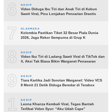
6
GOSIP
Video Diduga Ibu Tiri dan Anak Tiri di Kebun
Sawit Viral, Picu Lonjakan Pencarian Drastis
7
OLAHRAGA
Kolombia Pastikan Tiket 32 Besar Piala Dunia
2026, Jaga Rekor Sempurna di Grup K
8
GOSIP
Video Ibu Tiri di Ladang Sawit Viral di TikTok dan
X, Aksi Tak Biasa Bikin Warganet Penasaran
9
GOSIP
Tiara Kartika Jadi Sorotan Warganet: Video VCS
8 Menit 21 Detik Diduga Beredar di Terabox
10
GOSIP
Leona Khanza Kembali Viral, Tegas Bantah
Terlibat Video Syur: “Aku Udah Cape”