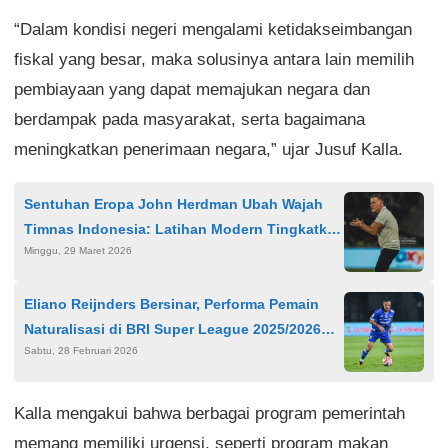
“Dalam kondisi negeri mengalami ketidakseimbangan
fiskal yang besar, maka solusinya antara lain memilih
pembiayaan yang dapat memajukan negara dan
berdampak pada masyarakat, serta bagaimana
meningkatkan penerimaan negara,” ujar Jusuf Kalla.
Sentuhan Eropa John Herdman Ubah Wajah
Timnas Indonesia: Latihan Modern Tingkatkan
Minggu, 29 Maret 2026
Disiplin Taktik
Eliano Reijnders Bersinar, Performa Pemain
Naturalisasi di BRI Super League 2025/2026
Sabtu, 28 Februari 2026
Jadi Sorotan
Kalla mengakui bahwa berbagai program pemerintah
memang memiliki urgensi, seperti program makan