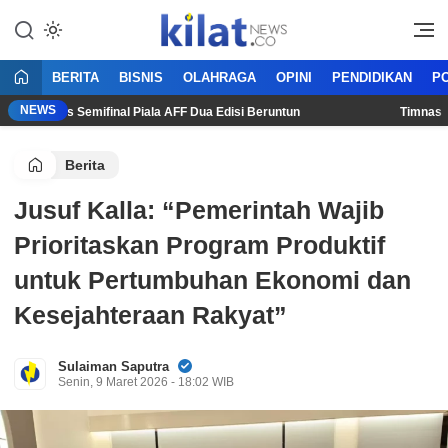
Mencerdaskan Anak Bangsa
KilatNews.co
BERITA
BISNIS
OLAHRAGA
OPINI
PENDIDIKAN
PO
NEWS
l Lolos Semifinal Piala AFF Dua Edisi Beruntun
Timnas Indon
Berita
Jusuf Kalla: “Pemerintah Wajib
Prioritaskan Program Produktif
untuk Pertumbuhan Ekonomi dan
Kesejahteraan Rakyat”
Sulaiman Saputra
Senin, 9 Maret 2026 - 18:02 WIB