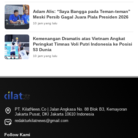
Adam Alis: “Saya Bangga pada Teman-teman”
Meski Persib Gagal Juara Piala Presiden 2026
10 jam yang lalu
Kemenangan Dramatis atas Vietnam Angkat
Peringkat Timnas Voli Putri Indonesia ke Posisi
53 Dunia
10 jam yang lalu
PT. KilatNews.Co | Jalan Angkasa No. 88 Blok B3, Kemayoran
Jakarta Pusat, DKI Jakarta 10610 Indonesia
redakturkilatnews@gmail.com
Follow Kami