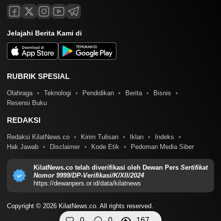
Jelajahi Berita Kami di
RUBRIK SPESIAL
Olahraga
Teknologi
Pendidikan
Berita
Bisnis
Resensi Buku
REDAKSI
Redaksi KilatNews.co
Kirim Tulisan
Iklan
Indeks
Hak Jawab
Disclaimer
Kode Etik
Pedoman Media Siber
KilatNews.co telah diverifikasi oleh Dewan Pers
Sertifikat
Nomor 9999/DP-Verifikasi/K/XII/2024
https://dewanpers.or.id/data/kilatnews
Copyright © 2026 KilatNews.co. All rights reserved.
0
0
167