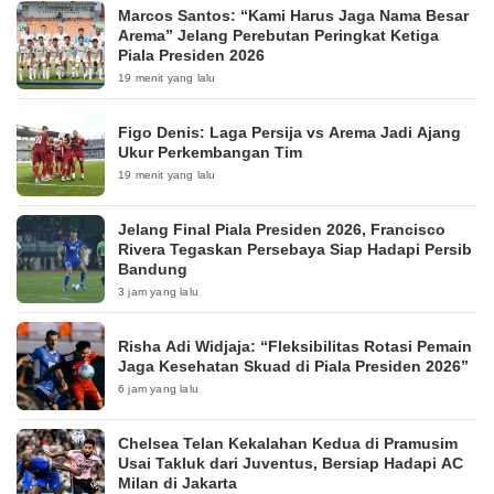
Marcos Santos: “Kami Harus Jaga Nama Besar
Arema” Jelang Perebutan Peringkat Ketiga
Piala Presiden 2026
19 menit yang lalu
Figo Denis: Laga Persija vs Arema Jadi Ajang
Ukur Perkembangan Tim
19 menit yang lalu
Jelang Final Piala Presiden 2026, Francisco
Rivera Tegaskan Persebaya Siap Hadapi Persib
Bandung
3 jam yang lalu
Risha Adi Widjaja: “Fleksibilitas Rotasi Pemain
Jaga Kesehatan Skuad di Piala Presiden 2026”
6 jam yang lalu
Chelsea Telan Kekalahan Kedua di Pramusim
Usai Takluk dari Juventus, Bersiap Hadapi AC
Milan di Jakarta