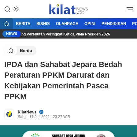
Mencerdaskan Anak Bangsa
KilatNews.co
BERITA
BISNIS
OLAHRAGA
OPINI
PENDIDIKAN
PO
NEWS
elang Perebutan Peringkat Ketiga Piala Presiden 2026
Figo
Berita
IPDA dan Sahabat Jepara Bedah
Peraturan PPKM Darurat dan
Kebijakan Pemerintah Pasca
PPKM
KilatNews
Sabtu, 17 Juli 2021 - 23:27 WIB