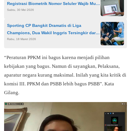
Registrasi Biometrik Nomor Seluler Wajib Mulai
Sabtu, 30 Mei 2026
1 Juli 2026
Sporting CP Bangkit Dramatis di Liga
Champions, Dua Wakil Inggris Tersingkir dari
Rabu, 18 Maret 2026
Perempat Final
“Peraturan PPKM ini bagus karena menjadi pilihan
kebijakan yang bagus. Namun di sayangkan, Pelaksana,
aparatur negara kurang maksimal. Inilah yang kita kritik di
komisi III. PPKM dan PSBB lebih bagus PSBB”. Kata
Gilang.