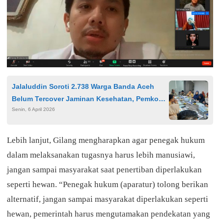
Jalaluddin Soroti 2.738 Warga Banda Aceh
Belum Tercover Jaminan Kesehatan, Pemko
Senin, 6 April 2026
Siapkan Transisi JKA
Lebih lanjut, Gilang mengharapkan agar penegak hukum
dalam melaksanakan tugasnya harus lebih manusiawi,
jangan sampai masyarakat saat penertiban diperlakukan
seperti hewan. “Penegak hukum (aparatur) tolong berikan
alternatif, jangan sampai masyarakat diperlakukan seperti
hewan, pemerintah harus mengutamakan pendekatan yang