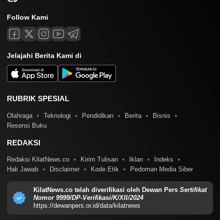
Follow Kami
Jelajahi Berita Kami di
RUBRIK SPESIAL
Olahraga
Teknologi
Pendidikan
Berita
Bisnis
Resensi Buku
REDAKSI
Redaksi KilatNews.co
Kirim Tulisan
Iklan
Indeks
Hak Jawab
Disclaimer
Kode Etik
Pedoman Media Siber
KilatNews.co telah diverifikasi oleh Dewan Pers
Sertifikat
Nomor 9999/DP-Verifikasi/K/XII/2024
https://dewanpers.or.id/data/kilatnews