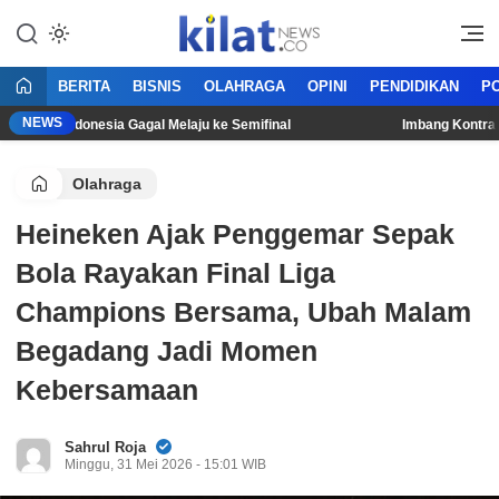
Mencerdaskan Anak Bangsa
KilatNews.co
BERITA
BISNIS
OLAHRAGA
OPINI
PENDIDIKAN
PO
NEWS
mnas Indonesia Gagal Melaju ke Semifinal
Imbang Kontra Singa
Olahraga
Heineken Ajak Penggemar Sepak
Bola Rayakan Final Liga
Champions Bersama, Ubah Malam
Begadang Jadi Momen
Kebersamaan
Sahrul Roja
Minggu, 31 Mei 2026 - 15:01 WIB