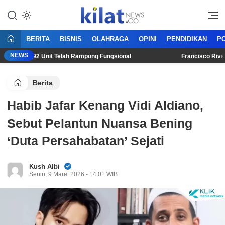
Mencerdaskan Anak Bangsa
KilatNews.co
BERITA
BISNIS
OLAHRAGA
OPINI
PENDIDIKAN
PO
NEWS
njut, 192 Unit Telah Rampung Fungsional
Francisco Rivera R
Berita
Habib Jafar Kenang Vidi Aldiano,
Sebut Pelantun Nuansa Bening
‘Duta Persahabatan’ Sejati
Kush Albi
Senin, 9 Maret 2026 - 14:01 WIB