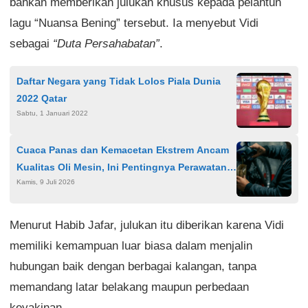
bahkan memberikan julukan khusus kepada pelantun
lagu “Nuansa Bening” tersebut. Ia menyebut Vidi
sebagai
“Duta Persahabatan”
.
Daftar Negara yang Tidak Lolos Piala Dunia
2022 Qatar
Sabtu, 1 Januari 2022
Cuaca Panas dan Kemacetan Ekstrem Ancam
Kualitas Oli Mesin, Ini Pentingnya Perawatan
Kamis, 9 Juli 2026
Rutin
Menurut Habib Jafar, julukan itu diberikan karena Vidi
memiliki kemampuan luar biasa dalam menjalin
hubungan baik dengan berbagai kalangan, tanpa
memandang latar belakang maupun perbedaan
keyakinan.