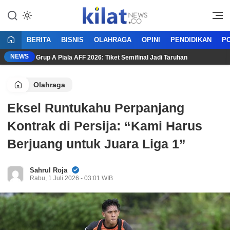
Mencerdaskan Anak Bangsa
KilatNews.co
BERITA
BISNIS
OLAHRAGA
OPINI
PENDIDIKAN
PO
NEWS
entuan Grup A Piala AFF 2026: Tiket Semifinal Jadi Taruhan
A
Olahraga
Eksel Runtukahu Perpanjang
Kontrak di Persija: “Kami Harus
Berjuang untuk Juara Liga 1”
Sahrul Roja
Rabu, 1 Juli 2026 - 03:01 WIB