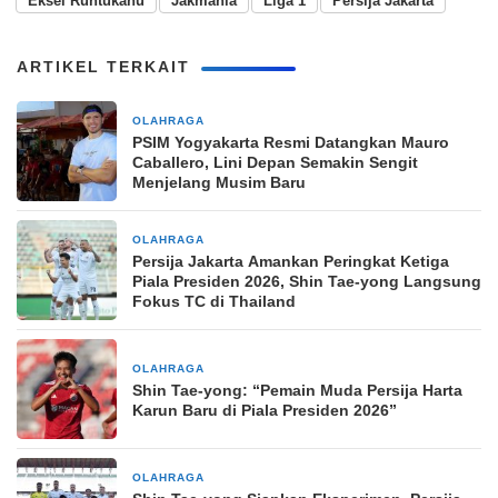
Eksel Runtukahu
Jakmania
Liga 1
Persija Jakarta
ARTIKEL TERKAIT
OLAHRAGA
7 jam yang lalu
PSIM Yogyakarta Resmi Datangkan Mauro
Caballero, Lini Depan Semakin Sengit
Menjelang Musim Baru
OLAHRAGA
22 jam yang lalu
Persija Jakarta Amankan Peringkat Ketiga
Piala Presiden 2026, Shin Tae-yong Langsung
Fokus TC di Thailand
OLAHRAGA
1 hari yang lalu
Shin Tae-yong: “Pemain Muda Persija Harta
Karun Baru di Piala Presiden 2026”
OLAHRAGA
1 hari yang lalu