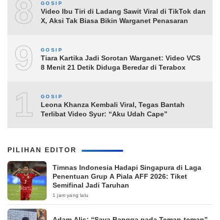
8
GOSIP
Video Ibu Tiri di Ladang Sawit Viral di TikTok dan
X, Aksi Tak Biasa Bikin Warganet Penasaran
9
GOSIP
Tiara Kartika Jadi Sorotan Warganet: Video VCS
8 Menit 21 Detik Diduga Beredar di Terabox
10
GOSIP
Leona Khanza Kembali Viral, Tegas Bantah
Terlibat Video Syur: “Aku Udah Cape”
PILIHAN EDITOR
Timnas Indonesia Hadapi Singapura di Laga
Penentuan Grup A Piala AFF 2026: Tiket
Semifinal Jadi Taruhan
1 jam yang lalu
Adam Alis: “Saya Bangga pada Teman-teman”