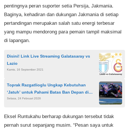
pentingnya peran suporter setia Persija, Jakmania.
Baginya, kehadiran dan dukungan Jakmania di setiap
pertandingan merupakan salah satu energi terbesar
yang mampu mendorong para pemain tampil maksimal
di lapangan.
Disini! Link Live Streaming Galatasaray vs
Lazio
Kamis, 16 September 2021
Toprak Razgatlioglu Ungkap Kebutuhan
‘Jatuh’ untuk Pahami Batas Ban Depan di
Selasa, 24 Februari 2026
Debut MotoGP 2026
Eksel Runtukahu berharap dukungan tersebut tidak
pernah surut sepanjang musim. “Pesan saya untuk