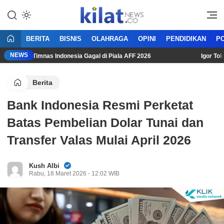
Mencerdaskan Anak Bangsa
KilatNews.co
BERITA
BISNIS
OLAHRAGA
OPINI
PENDIDIKAN
PO
NEWS
i Usai Timnas Indonesia Gagal di Piala AFF 2026
Igor Tolic: 
Berita
Bank Indonesia Resmi Perketat
Batas Pembelian Dolar Tunai dan
Transfer Valas Mulai April 2026
Kush Albi
Rabu, 18 Maret 2026 - 12:02 WIB