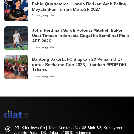
Fabio Quartararo: “Honda Berikan Arah Paling
Meyakinkan” untuk MotoGP 2027
7 jam yang lalu
John Herdman Soroti Potensi Mitchell Baker
Usai Timnas Indonesia Gagal ke Semifinal Piala
AFF 2026
7 jam yang lalu
Banteng Jakarta FC Siapkan 23 Pemain U-17
untuk Soekarno Cup 2026, Libatkan PPOP DKI
Jakarta
7 jam yang lalu
PT. KilatNews.Co | Jalan Angkasa No. 88 Blok B3, Kemayoran
Jakarta Pusat, DKI Jakarta 10610 Indonesia