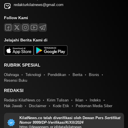
redakturkilatnews@gmail.com
Follow Kami
Jelajahi Berita Kami di
RUBRIK SPESIAL
Olahraga
Teknologi
Pendidikan
Berita
Bisnis
Resensi Buku
REDAKSI
Redaksi KilatNews.co
Kirim Tulisan
Iklan
Indeks
Hak Jawab
Disclaimer
Kode Etik
Pedoman Media Siber
KilatNews.co telah diverifikasi oleh Dewan Pers
Sertifikat
Nomor 9999/DP-Verifikasi/K/XII/2024
https://dewanpers.or.id/data/kilatnews